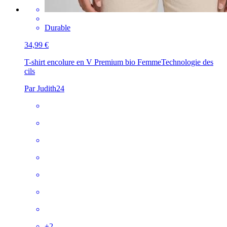
Durable
34,99 €
T-shirt encolure en V Premium bio Femme
Technologie des
cils
Par Judith24
+
2