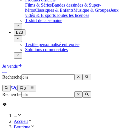
Films & Séries
Bandes dessinées & Super-
héros
Classiques & Enfants
Musique & Groupes
Jeux
vidéo & E-sports
Toutes les licences
T-shirt de la semaine
B2B
Textile personnalisé entreprise
Solutions commerciales
Je vends
Recherche
0
0
Recherche
...
Accueil
Boutique