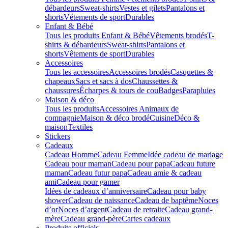
débardeurs
Sweat-shirts
Vestes et gilets
Pantalons et
shorts
Vêtements de sport
Durables
Enfant & Bébé
Tous les produits Enfant & Bébé
Vêtements brodés
T-
shirts & débardeurs
Sweat-shirts
Pantalons et
shorts
Vêtements de sport
Durables
Accessoires
Tous les accessoires
Accessoires brodés
Casquettes &
chapeaux
Sacs et sacs à dos
Chaussettes &
chaussures
Écharpes & tours de cou
Badges
Parapluies
Maison & déco
Tous les produits
Accessoires Animaux de
compagnie
Maison & déco brodé
Cuisine
Déco &
maison
Textiles
Stickers
Cadeaux
Cadeau Homme
Cadeau Femme
Idée cadeau de mariage​
Cadeau pour maman
Cadeau pour papa
Cadeau future
maman
Cadeau futur papa
Cadeau amie & cadeau
ami
Cadeau pour gamer
Idées de cadeaux d’anniversaire
Cadeau pour baby
shower
Cadeau de naissance
Cadeau de baptême
Noces
d’or
Noces d’argent
Cadeau de retraite
Cadeau grand-
mère
Cadeau grand-père
Cartes cadeaux
Produits officiels