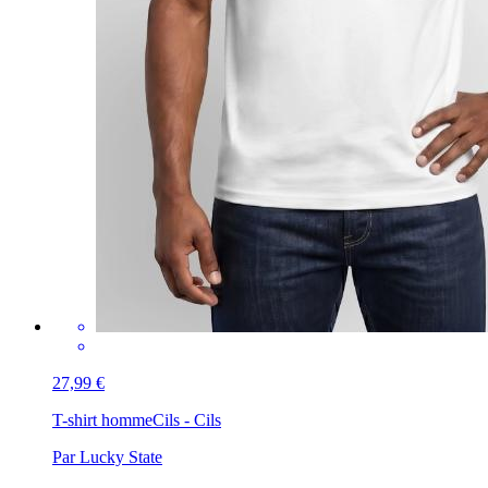
27,99 €
T-shirt homme
Cils - Cils
Par Lucky State