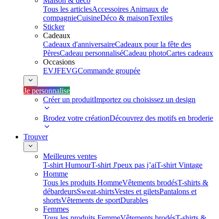
Maison & déco
Tous les articles
Accessoires Animaux de
compagnie
Cuisine
Déco & maison
Textiles
Sticker
Cadeaux
Cadeaux d'anniversaire
Cadeaux pour la fête des
Pères
Cadeau personnalisé
Cadeau photo
Cartes cadeaux
Occasions
EVJF
EVG
Commande groupée
Je personnalise
Créer un produit
Importez ou choisissez un design
Brodez votre création
Découvrez des motifs en broderie
Trouver
Meilleures ventes
T-shirt Humour
T-shirt J'peux pas j’ai
T-shirt Vintage
Homme
Tous les produits Homme
Vêtements brodés
T-shirts &
débardeurs
Sweat-shirts
Vestes et gilets
Pantalons et
shorts
Vêtements de sport
Durables
Femmes
Tous les produits Femme
Vêtements brodés
T-shirts &