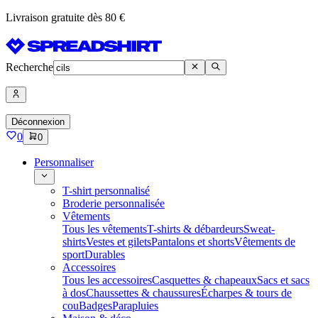
Livraison gratuite dès 80 €
Recherche
Déconnexion
0
0
Personnaliser
T-shirt personnalisé
Broderie personnalisée
Vêtements
Tous les vêtements
T-shirts & débardeurs
Sweat-
shirts
Vestes et gilets
Pantalons et shorts
Vêtements de
sport
Durables
Accessoires
Tous les accessoires
Casquettes & chapeaux
Sacs et sacs
à dos
Chaussettes & chaussures
Écharpes & tours de
cou
Badges
Parapluies