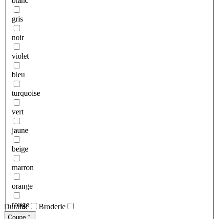
blanc
gris
noir
violet
bleu
turquoise
vert
jaune
beige
marron
orange
rouge
Durable
Broderie
Coupe