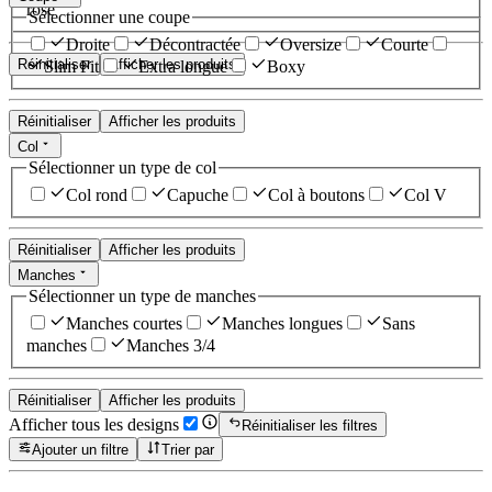
rose
Sélectionner une coupe
Droite
Décontractée
Oversize
Courte
Réinitialiser
Afficher les produits
Slim Fit
Extra longue
Boxy
Réinitialiser
Afficher les produits
Col
Sélectionner un type de col
Col rond
Capuche
Col à boutons
Col V
Réinitialiser
Afficher les produits
Manches
Sélectionner un type de manches
Manches courtes
Manches longues
Sans
manches
Manches 3/4
Réinitialiser
Afficher les produits
Afficher tous les designs
Réinitialiser les filtres
Ajouter un filtre
Trier par