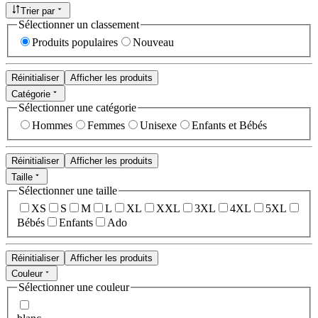
Trier par
Sélectionner un classement
Produits populaires
Nouveau
Réinitialiser
Afficher les produits
Catégorie
Sélectionner une catégorie
Hommes
Femmes
Unisexe
Enfants et Bébés
Réinitialiser
Afficher les produits
Taille
Sélectionner une taille
XS
S
M
L
XL
XXL
3XL
4XL
5XL
Bébés
Enfants
Ado
Réinitialiser
Afficher les produits
Couleur
Sélectionner une couleur