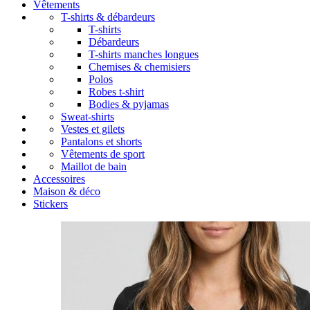
Vêtements
T-shirts & débardeurs
T-shirts
Débardeurs
T-shirts manches longues
Chemises & chemisiers
Polos
Robes t-shirt
Bodies & pyjamas
Sweat-shirts
Vestes et gilets
Pantalons et shorts
Vêtements de sport
Maillot de bain
Accessoires
Maison & déco
Stickers