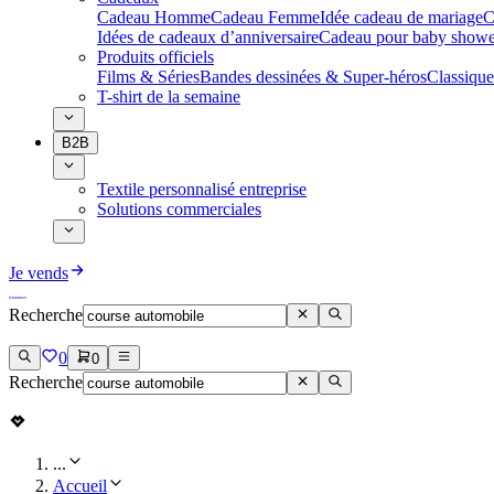
Cadeau Homme
Cadeau Femme
Idée cadeau de mariage​
C
Idées de cadeaux d’anniversaire
Cadeau pour baby showe
Produits officiels
Films & Séries
Bandes dessinées & Super-héros
Classique
T-shirt de la semaine
B2B
Textile personnalisé entreprise
Solutions commerciales
Je vends
Recherche
0
0
Recherche
...
Accueil