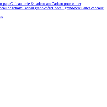
ur papa
Cadeau amie & cadeau ami
Cadeau pour gamer
eau de retraite
Cadeau grand-mère
Cadeau grand-père
Cartes cadeaux
es