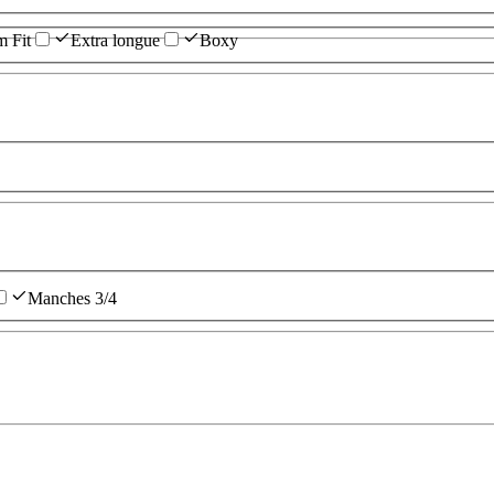
m Fit
Extra longue
Boxy
Manches 3/4