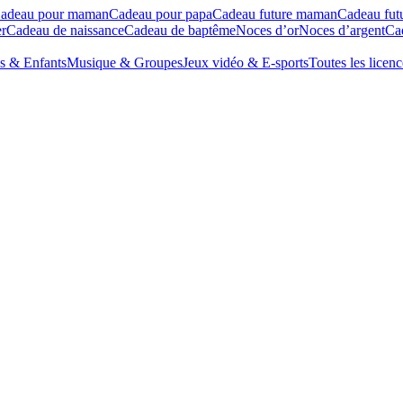
adeau pour maman
Cadeau pour papa
Cadeau future maman
Cadeau fut
r
Cadeau de naissance
Cadeau de baptême
Noces d’or
Noces d’argent
Cad
s & Enfants
Musique & Groupes
Jeux vidéo & E-sports
Toutes les licenc