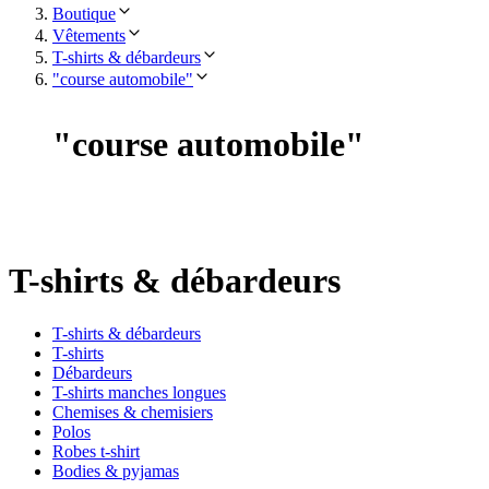
Boutique
Vêtements
T-shirts & débardeurs
"course automobile"
"
course automobile
"
T-shirts & débardeurs
T-shirts & débardeurs
T-shirts
Débardeurs
T-shirts manches longues
Chemises & chemisiers
Polos
Robes t-shirt
Bodies & pyjamas