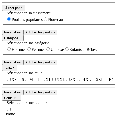
Trier par
Sélectionner un classement
Produits populaires
Nouveau
Réinitialiser
Afficher les produits
Catégorie
Sélectionner une catégorie
Hommes
Femmes
Unisexe
Enfants et Bébés
Réinitialiser
Afficher les produits
Taille
Sélectionner une taille
XS
S
M
L
XL
XXL
3XL
4XL
5XL
Béb
Réinitialiser
Afficher les produits
Couleur
Sélectionner une couleur
blanc