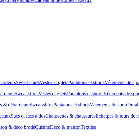
deau personnalisé
Cadeau photo
Cartes cadeaux
bardeurs
Sweat-shirts
Vestes et gilets
Pantalons et shorts
Vêtements de spo
bardeurs
Sweat-shirts
Vestes et gilets
Pantalons et shorts
Vêtements de spor
ts & débardeurs
Sweat-shirts
Pantalons et shorts
Vêtements de sport
Durab
peaux
Sacs et sacs à dos
Chaussettes & chaussures
Écharpes & tours de 
son & déco brodé
Cuisine
Déco & maison
Textiles