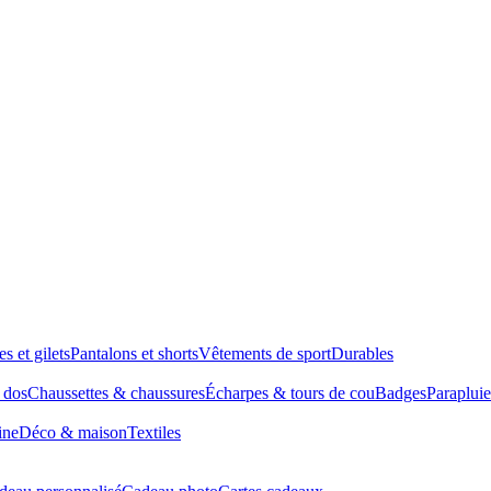
es et gilets
Pantalons et shorts
Vêtements de sport
Durables
à dos
Chaussettes & chaussures
Écharpes & tours de cou
Badges
Parapluie
ine
Déco & maison
Textiles