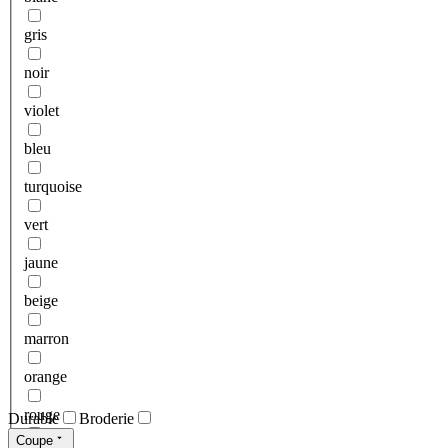
gris
noir
violet
bleu
turquoise
vert
jaune
beige
marron
orange
rouge
Durable
Broderie
Coupe