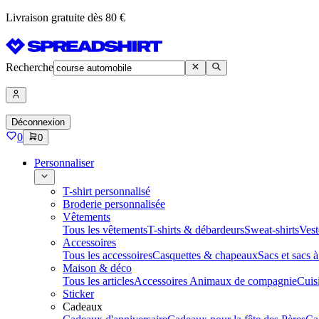
Livraison gratuite dès 80 €
Recherche
Déconnexion
0
0
Personnaliser
T-shirt personnalisé
Broderie personnalisée
Vêtements
Tous les vêtements
T-shirts & débardeurs
Sweat-shirts
Vest
Accessoires
Tous les accessoires
Casquettes & chapeaux
Sacs et sacs 
Maison & déco
Tous les articles
Accessoires Animaux de compagnie
Cuis
Sticker
Cadeaux