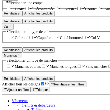
rose
Sélectionner une coupe
Droite
Décontractée
Oversize
Courte
Sli
Réinitialiser
Afficher les produits
Réinitialiser
Afficher les produits
Col
Sélectionner un type de col
Col rond
Capuche
Col à boutons
Col V
Réinitialiser
Afficher les produits
Manches
Sélectionner un type de manches
Manches courtes
Manches longues
Sans manches
Réinitialiser
Afficher les produits
Afficher tous les designs
Réinitialiser les filtres
Ajouter un filtre
Trier par
Vêtements
T-shirts & débardeurs
T-shirts