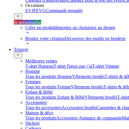
Cadeaux d'anniversaire
Cadeaux pour la fête des Pères
Ca
Occasions
EVJF
EVG
Commande groupée
Je personnalise
Créer un produit
Importez ou choisissez un design
Brodez votre création
Découvrez des motifs en broderie
Trouver
Meilleures ventes
T-shirt Humour
T-shirt J'peux pas j’ai
T-shirt Vintage
Homme
Tous les produits Homme
Vêtements brodés
T-shirts & dé
Femmes
Tous les produits Femme
Vêtements brodés
T-shirts & dé
Enfant & Bébé
Tous les produits Enfant & Bébé
Vêtements brodés
T-shir
Accessoires
Tous les accessoires
Accessoires brodés
Casquettes & cha
Maison & déco
Tous les produits
Accessoires Animaux de compagnie
Mai
Stickers
Cadeaux