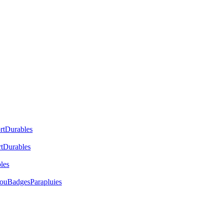
rt
Durables
t
Durables
les
cou
Badges
Parapluies