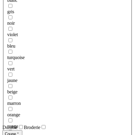
blanc
gris
noir
violet
bleu
turquoise
vert
jaune
beige
marron
orange
rouge
Durable
Broderie
Coupe