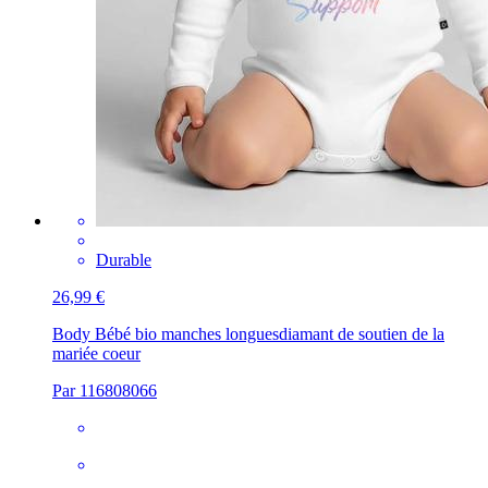
Durable
26,99 €
Body Bébé bio manches longues
diamant de soutien de la
mariée coeur
Par 116808066