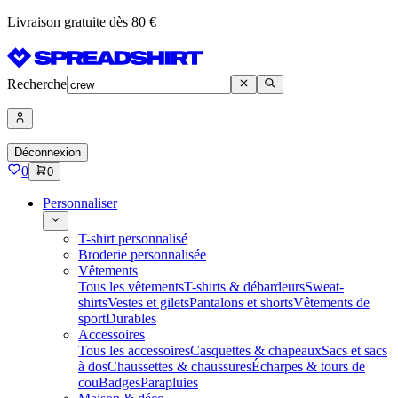
Livraison gratuite dès 80 €
Recherche
Déconnexion
0
0
Personnaliser
T-shirt personnalisé
Broderie personnalisée
Vêtements
Tous les vêtements
T-shirts & débardeurs
Sweat-
shirts
Vestes et gilets
Pantalons et shorts
Vêtements de
sport
Durables
Accessoires
Tous les accessoires
Casquettes & chapeaux
Sacs et sacs
à dos
Chaussettes & chaussures
Écharpes & tours de
cou
Badges
Parapluies