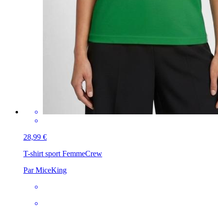
28,99 €
T-shirt sport Femme
Crew
Par MiceKing