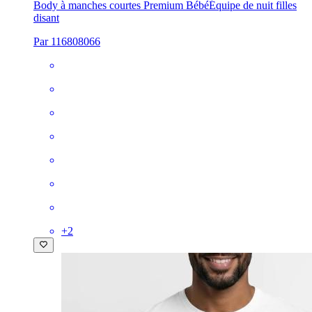
Body à manches courtes Premium Bébé
Équipe de nuit filles
disant
Par 116808066
+
2