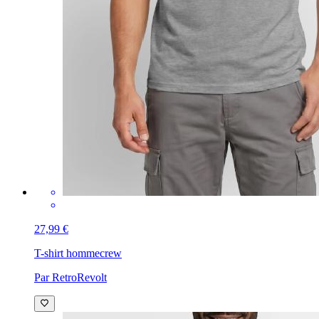
27,99 €
T-shirt homme
crew
Par RetroRevolt