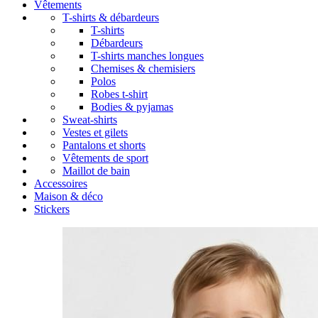
Vêtements
T-shirts & débardeurs
T-shirts
Débardeurs
T-shirts manches longues
Chemises & chemisiers
Polos
Robes t-shirt
Bodies & pyjamas
Sweat-shirts
Vestes et gilets
Pantalons et shorts
Vêtements de sport
Maillot de bain
Accessoires
Maison & déco
Stickers