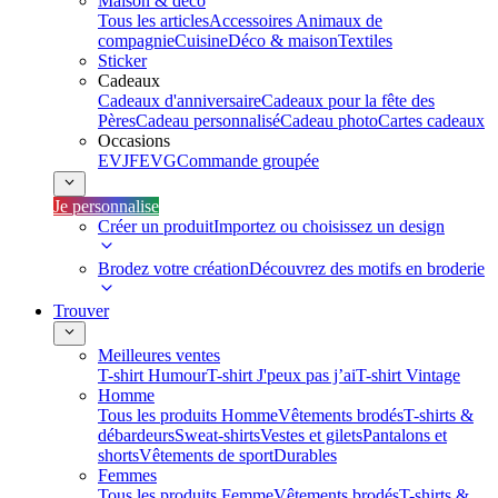
Maison & déco
Tous les articles
Accessoires Animaux de
compagnie
Cuisine
Déco & maison
Textiles
Sticker
Cadeaux
Cadeaux d'anniversaire
Cadeaux pour la fête des
Pères
Cadeau personnalisé
Cadeau photo
Cartes cadeaux
Occasions
EVJF
EVG
Commande groupée
Je personnalise
Créer un produit
Importez ou choisissez un design
Brodez votre création
Découvrez des motifs en broderie
Trouver
Meilleures ventes
T-shirt Humour
T-shirt J'peux pas j’ai
T-shirt Vintage
Homme
Tous les produits Homme
Vêtements brodés
T-shirts &
débardeurs
Sweat-shirts
Vestes et gilets
Pantalons et
shorts
Vêtements de sport
Durables
Femmes
Tous les produits Femme
Vêtements brodés
T-shirts &