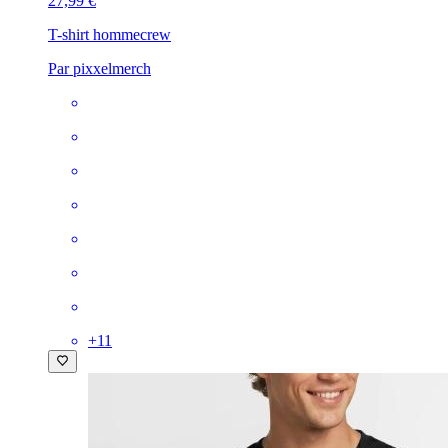
27,99 €
T-shirt homme
crew
Par pixxelmerch
+
11