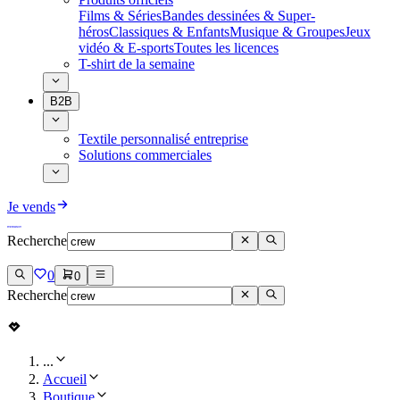
Films & Séries
Bandes dessinées & Super-
héros
Classiques & Enfants
Musique & Groupes
Jeux
vidéo & E-sports
Toutes les licences
T-shirt de la semaine
B2B
Textile personnalisé entreprise
Solutions commerciales
Je vends
Recherche
0
0
Recherche
...
Accueil
Boutique