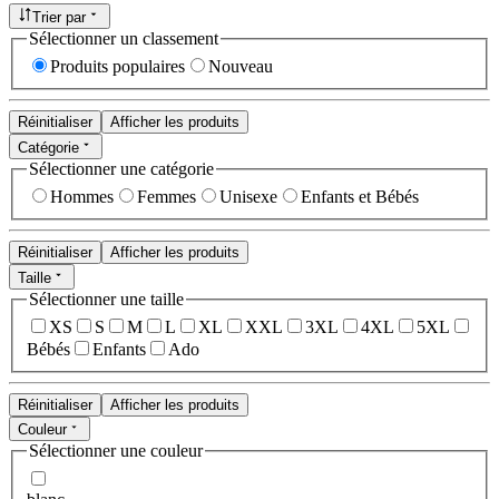
Trier par
Sélectionner un classement
Produits populaires
Nouveau
Réinitialiser
Afficher les produits
Catégorie
Sélectionner une catégorie
Hommes
Femmes
Unisexe
Enfants et Bébés
Réinitialiser
Afficher les produits
Taille
Sélectionner une taille
XS
S
M
L
XL
XXL
3XL
4XL
5XL
Bébés
Enfants
Ado
Réinitialiser
Afficher les produits
Couleur
Sélectionner une couleur