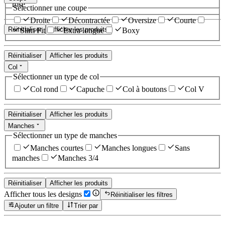
rose
Sélectionner une coupe
Droite
Décontractée
Oversize
Courte
Réinitialiser
Afficher les produits
Slim Fit
Extra longue
Boxy
Réinitialiser
Afficher les produits
Col
Sélectionner un type de col
Col rond
Capuche
Col à boutons
Col V
Réinitialiser
Afficher les produits
Manches
Sélectionner un type de manches
Manches courtes
Manches longues
Sans
manches
Manches 3/4
Réinitialiser
Afficher les produits
Afficher tous les designs
Réinitialiser les filtres
Ajouter un filtre
Trier par