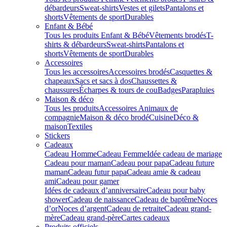
débardeurs
Sweat-shirts
Vestes et gilets
Pantalons et
shorts
Vêtements de sport
Durables
Enfant & Bébé
Tous les produits Enfant & Bébé
Vêtements brodés
T-
shirts & débardeurs
Sweat-shirts
Pantalons et
shorts
Vêtements de sport
Durables
Accessoires
Tous les accessoires
Accessoires brodés
Casquettes &
chapeaux
Sacs et sacs à dos
Chaussettes &
chaussures
Écharpes & tours de cou
Badges
Parapluies
Maison & déco
Tous les produits
Accessoires Animaux de
compagnie
Maison & déco brodé
Cuisine
Déco &
maison
Textiles
Stickers
Cadeaux
Cadeau Homme
Cadeau Femme
Idée cadeau de mariage​
Cadeau pour maman
Cadeau pour papa
Cadeau future
maman
Cadeau futur papa
Cadeau amie & cadeau
ami
Cadeau pour gamer
Idées de cadeaux d’anniversaire
Cadeau pour baby
shower
Cadeau de naissance
Cadeau de baptême
Noces
d’or
Noces d’argent
Cadeau de retraite
Cadeau grand-
mère
Cadeau grand-père
Cartes cadeaux
Produits officiels