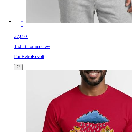
27,99 €
T-shirt homme
crew
Par RetroRevolt