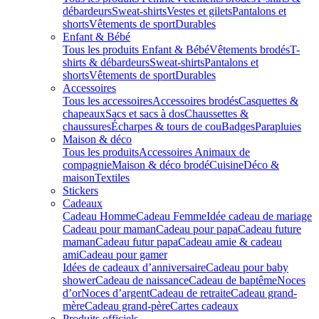
débardeurs
Sweat-shirts
Vestes et gilets
Pantalons et
shorts
Vêtements de sport
Durables
Enfant & Bébé
Tous les produits Enfant & Bébé
Vêtements brodés
T-
shirts & débardeurs
Sweat-shirts
Pantalons et
shorts
Vêtements de sport
Durables
Accessoires
Tous les accessoires
Accessoires brodés
Casquettes &
chapeaux
Sacs et sacs à dos
Chaussettes &
chaussures
Écharpes & tours de cou
Badges
Parapluies
Maison & déco
Tous les produits
Accessoires Animaux de
compagnie
Maison & déco brodé
Cuisine
Déco &
maison
Textiles
Stickers
Cadeaux
Cadeau Homme
Cadeau Femme
Idée cadeau de mariage​
Cadeau pour maman
Cadeau pour papa
Cadeau future
maman
Cadeau futur papa
Cadeau amie & cadeau
ami
Cadeau pour gamer
Idées de cadeaux d’anniversaire
Cadeau pour baby
shower
Cadeau de naissance
Cadeau de baptême
Noces
d’or
Noces d’argent
Cadeau de retraite
Cadeau grand-
mère
Cadeau grand-père
Cartes cadeaux
Produits officiels