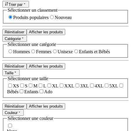
Trier par
Sélectionner un classement
Produits populaires
Nouveau
Réinitialiser
Afficher les produits
Catégorie
Sélectionner une catégorie
Hommes
Femmes
Unisexe
Enfants et Bébés
Réinitialiser
Afficher les produits
Taille
Sélectionner une taille
XS
S
M
L
XL
XXL
3XL
4XL
5XL
Bébés
Enfants
Ado
Réinitialiser
Afficher les produits
Couleur
Sélectionner une couleur