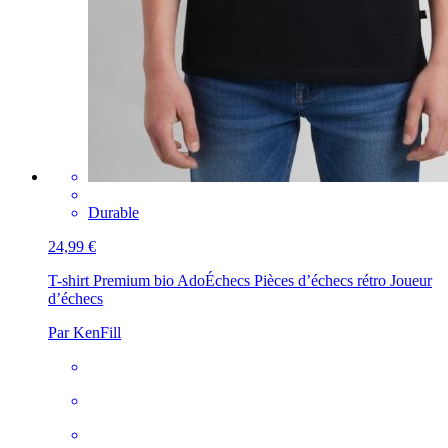
Durable
24,99 €
T-shirt Premium bio Ado
Échecs Pièces d’échecs rétro Joueur
d’échecs
Par KenFill