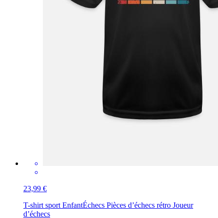
23,99 €
T-shirt sport Enfant
Échecs Pièces d’échecs rétro Joueur
d’échecs