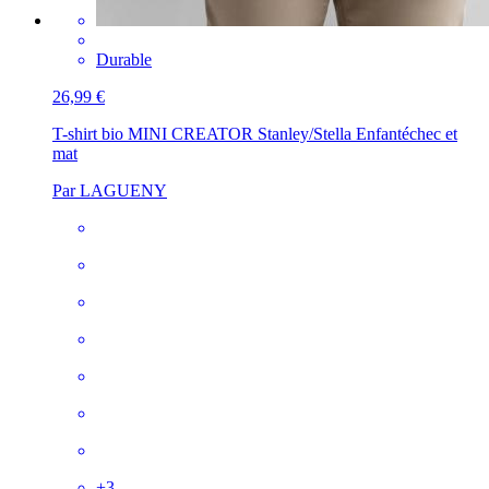
Durable
26,99 €
T-shirt bio MINI CREATOR Stanley/Stella Enfant
échec et
mat
Par LAGUENY
+
3