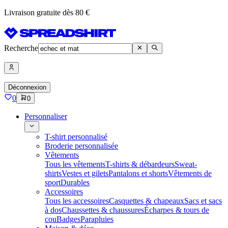
Livraison gratuite dès 80 €
Recherche
Déconnexion
0
0
Personnaliser
T-shirt personnalisé
Broderie personnalisée
Vêtements
Tous les vêtements
T-shirts & débardeurs
Sweat-
shirts
Vestes et gilets
Pantalons et shorts
Vêtements de
sport
Durables
Accessoires
Tous les accessoires
Casquettes & chapeaux
Sacs et sacs
à dos
Chaussettes & chaussures
Écharpes & tours de
cou
Badges
Parapluies