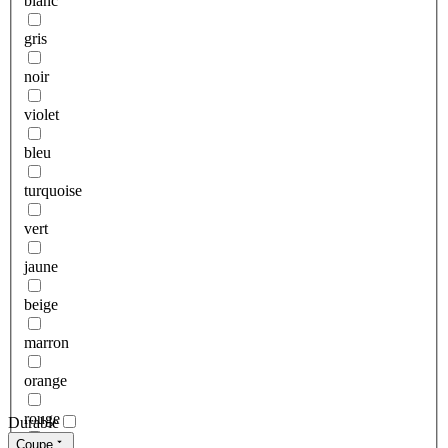
blanc
gris
noir
violet
bleu
turquoise
vert
jaune
beige
marron
orange
rouge
Durable
Coupe