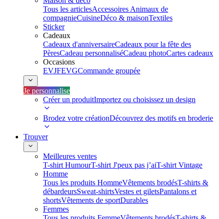
Maison & déco
Tous les articles
Accessoires Animaux de
compagnie
Cuisine
Déco & maison
Textiles
Sticker
Cadeaux
Cadeaux d'anniversaire
Cadeaux pour la fête des
Pères
Cadeau personnalisé
Cadeau photo
Cartes cadeaux
Occasions
EVJF
EVG
Commande groupée
Je personnalise
Créer un produit
Importez ou choisissez un design
Brodez votre création
Découvrez des motifs en broderie
Trouver
Meilleures ventes
T-shirt Humour
T-shirt J'peux pas j’ai
T-shirt Vintage
Homme
Tous les produits Homme
Vêtements brodés
T-shirts &
débardeurs
Sweat-shirts
Vestes et gilets
Pantalons et
shorts
Vêtements de sport
Durables
Femmes
Tous les produits Femme
Vêtements brodés
T-shirts &