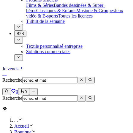
Films & Séries
Bandes dessinées & Super-
héros
Classiques & Enfants
Musique & Groupes
Jeux
vidéo & E-sports
Toutes les licences
T-shirt de la semaine
B2B
Textile personnalisé entreprise
Solutions commerciales
Je vends
Recherche
0
0
Recherche
...
Accueil
Boutique