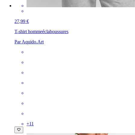
27,99 €
T-shirt homme
éclaboussures
Par Aquido.Art
+
11