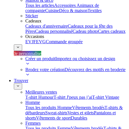
Maison & déco
Tous les articles
Accessoires Animaux de
compagnie
Cuisine
Déco & maison
Textiles
Sticker
Cadeaux
Cadeaux d'anniversaire
Cadeaux pour la fête des
Pères
Cadeau personnalisé
Cadeau photo
Cartes cadeaux
Occasions
EVJF
EVG
Commande groupée
Je personnalise
Créer un produit
Importez ou choisissez un design
Brodez votre création
Découvrez des motifs en broderie
Trouver
Meilleures ventes
T-shirt Humour
T-shirt J'peux pas j’ai
T-shirt Vintage
Homme
Tous les produits Homme
Vêtements brodés
T-shirts &
débardeurs
Sweat-shirts
Vestes et gilets
Pantalons et
shorts
Vêtements de sport
Durables
Femmes
Tous les produits Femme
Vêtements brodés
T-shirts &