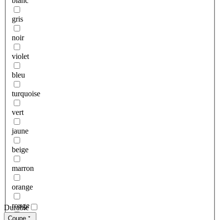
blanc
gris
noir
violet
bleu
turquoise
vert
jaune
beige
marron
orange
rouge
Durable
Coupe