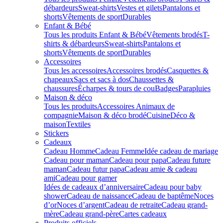
débardeurs
Sweat-shirts
Vestes et gilets
Pantalons et
shorts
Vêtements de sport
Durables
Enfant & Bébé
Tous les produits Enfant & Bébé
Vêtements brodés
T-
shirts & débardeurs
Sweat-shirts
Pantalons et
shorts
Vêtements de sport
Durables
Accessoires
Tous les accessoires
Accessoires brodés
Casquettes &
chapeaux
Sacs et sacs à dos
Chaussettes &
chaussures
Écharpes & tours de cou
Badges
Parapluies
Maison & déco
Tous les produits
Accessoires Animaux de
compagnie
Maison & déco brodé
Cuisine
Déco &
maison
Textiles
Stickers
Cadeaux
Cadeau Homme
Cadeau Femme
Idée cadeau de mariage​
Cadeau pour maman
Cadeau pour papa
Cadeau future
maman
Cadeau futur papa
Cadeau amie & cadeau
ami
Cadeau pour gamer
Idées de cadeaux d’anniversaire
Cadeau pour baby
shower
Cadeau de naissance
Cadeau de baptême
Noces
d’or
Noces d’argent
Cadeau de retraite
Cadeau grand-
mère
Cadeau grand-père
Cartes cadeaux
Produits officiels