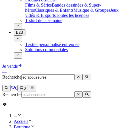
Films & Séries
Bandes dessinées & Super-
héros
Classiques & Enfants
Musique & Groupes
Jeux
vidéo & E-sports
Toutes les licences
T-shirt de la semaine
B2B
Textile personnalisé entreprise
Solutions commerciales
Je vends
Recherche
0
0
Recherche
...
Accueil
Boutique