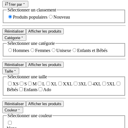
Trier par
Sélectionner un classement
Produits populaires
Nouveau
Réinitialiser
Afficher les produits
Catégorie
Sélectionner une catégorie
Hommes
Femmes
Unisexe
Enfants et Bébés
Réinitialiser
Afficher les produits
Taille
Sélectionner une taille
XS
S
M
L
XL
XXL
3XL
4XL
5XL
Bébés
Enfants
Ado
Réinitialiser
Afficher les produits
Couleur
Sélectionner une couleur