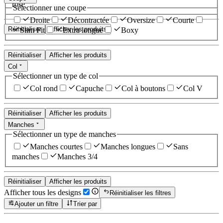
rose
Sélectionner une coupe
Droite
Décontractée
Oversize
Courte
Réinitialiser
Afficher les produits
Slim Fit
Extra longue
Boxy
Réinitialiser
Afficher les produits
Col
Sélectionner un type de col
Col rond
Capuche
Col à boutons
Col V
Réinitialiser
Afficher les produits
Manches
Sélectionner un type de manches
Manches courtes
Manches longues
Sans
manches
Manches 3/4
Réinitialiser
Afficher les produits
Afficher tous les designs
Réinitialiser les filtres
Ajouter un filtre
Trier par