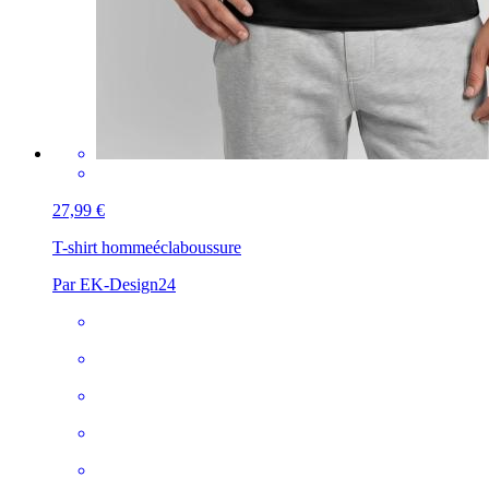
27,99 €
T-shirt homme
éclaboussure
Par EK-Design24