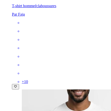
T-shirt homme
éclaboussures
Par Faja
+
10