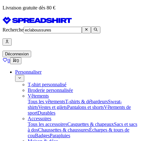
Livraison gratuite dès 80 €
Recherche
Déconnexion
0
0
Personnaliser
T-shirt personnalisé
Broderie personnalisée
Vêtements
Tous les vêtements
T-shirts & débardeurs
Sweat-
shirts
Vestes et gilets
Pantalons et shorts
Vêtements de
sport
Durables
Accessoires
Tous les accessoires
Casquettes & chapeaux
Sacs et sacs
à dos
Chaussettes & chaussures
Écharpes & tours de
cou
Badges
Parapluies