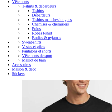
Vêtements
T-shirts & débardeurs
T-shirts
Débardeurs
T-shirts manches longues
Chemises & chemisiers
Polos
Robes t-shirt
Bodies & pyjamas
Sweat-shirts
Vestes et gilets
Pantalons et shorts
Vêtements de sport
Maillot de bain
Accessoires
Maison & déco
Stickers