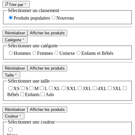
Trier par
Sélectionner un classement
Produits populaires
Nouveau
Réinitialiser
Afficher les produits
Catégorie
Sélectionner une catégorie
Hommes
Femmes
Unisexe
Enfants et Bébés
Réinitialiser
Afficher les produits
Taille
Sélectionner une taille
XS
S
M
L
XL
XXL
3XL
4XL
5XL
Bébés
Enfants
Ado
Réinitialiser
Afficher les produits
Couleur
Sélectionner une couleur