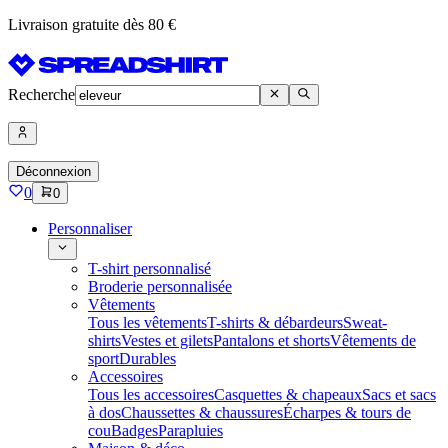
Livraison gratuite dès 80 €
Recherche
Déconnexion
0
0
Personnaliser
T-shirt personnalisé
Broderie personnalisée
Vêtements
Tous les vêtements
T-shirts & débardeurs
Sweat-
shirts
Vestes et gilets
Pantalons et shorts
Vêtements de
sport
Durables
Accessoires
Tous les accessoires
Casquettes & chapeaux
Sacs et sacs
à dos
Chaussettes & chaussures
Écharpes & tours de
cou
Badges
Parapluies