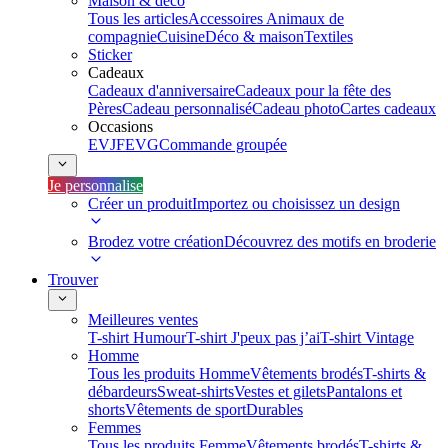
Maison & déco
Tous les articles
Accessoires Animaux de
compagnie
Cuisine
Déco & maison
Textiles
Sticker
Cadeaux
Cadeaux d'anniversaire
Cadeaux pour la fête des
Pères
Cadeau personnalisé
Cadeau photo
Cartes cadeaux
Occasions
EVJF
EVG
Commande groupée
Je personnalise
Créer un produit
Importez ou choisissez un design
Brodez votre création
Découvrez des motifs en broderie
Trouver
Meilleures ventes
T-shirt Humour
T-shirt J'peux pas j’ai
T-shirt Vintage
Homme
Tous les produits Homme
Vêtements brodés
T-shirts &
débardeurs
Sweat-shirts
Vestes et gilets
Pantalons et
shorts
Vêtements de sport
Durables
Femmes
Tous les produits Femme
Vêtements brodés
T-shirts &