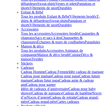
débardeurs
Sweat-shirts
Vestes et gilets
Pantalons et
shorts
Vêtements de sport
Durables
Enfant & Bébé
Tous les produits Enfant & Bébé
Vêtements brodés
T-
shirts & débardeurs
Sweat-shirts
Pantalons et
shorts
Vêtements de sport
Durables
Accessoires
Tous les accessoires
Accessoires brodés
Casquettes &
chapeaux
Sacs et sacs à dos
Chaussettes &
chaussures
Écharpes & tours de cou
Badges
Parapluies
Maison & déco
Tous les produits
Accessoires Animaux de
compagnie
Maison & déco brodé
Cuisine
Déco &
maison
Textiles
Stickers
Cadeaux
Cadeau Homme
Cadeau Femme
Idée cadeau de mariage​
Cadeau pour maman
Cadeau pour papa
Cadeau future
maman
Cadeau futur papa
Cadeau amie & cadeau
ami
Cadeau pour gamer
Idées de cadeaux d’anniversaire
Cadeau pour baby
shower
Cadeau de naissance
Cadeau de baptême
Noces
d’or
Noces d’argent
Cadeau de retraite
Cadeau grand-
mère
Cadeau grand-père
Cartes cadeaux
Produits officiels