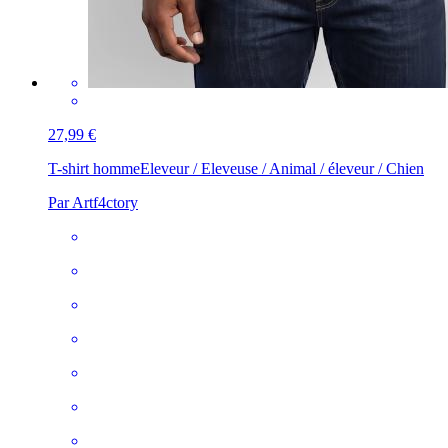
27,99 €
T-shirt homme
Eleveur / Eleveuse / Animal / éleveur / Chien
Par Artf4ctory