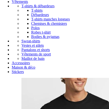
Vêtements
T-shirts & débardeurs
T-shirts
Débardeurs
T-shirts manches longues
Chemises & chemisiers
Polos
Robes t-shirt
Bodies & pyjamas
Sweat-shirts
Vestes et gilets
Pantalons et shorts
Vêtements de sport
Maillot de bain
Accessoires
Maison & déco
Stickers