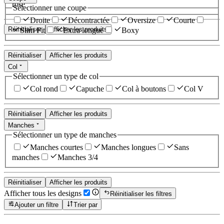
rose
Sélectionner une coupe
Droite
Décontractée
Oversize
Courte
Réinitialiser
Afficher les produits
Slim Fit
Extra longue
Boxy
Réinitialiser
Afficher les produits
Col
Sélectionner un type de col
Col rond
Capuche
Col à boutons
Col V
Réinitialiser
Afficher les produits
Manches
Sélectionner un type de manches
Manches courtes
Manches longues
Sans
manches
Manches 3/4
Réinitialiser
Afficher les produits
Afficher tous les designs
Réinitialiser les filtres
Ajouter un filtre
Trier par