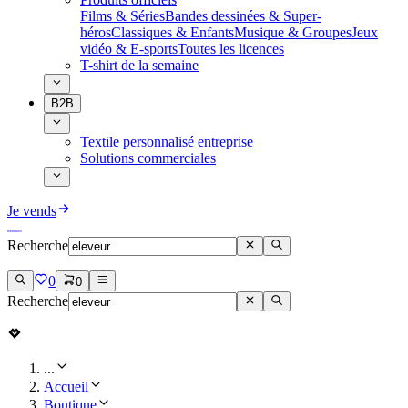
Films & Séries
Bandes dessinées & Super-
héros
Classiques & Enfants
Musique & Groupes
Jeux
vidéo & E-sports
Toutes les licences
T-shirt de la semaine
B2B
Textile personnalisé entreprise
Solutions commerciales
Je vends
Recherche
0
0
Recherche
...
Accueil
Boutique