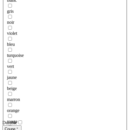
blanc
gris
noir
violet
bleu
turquoise
vert
jaune
beige
marron
orange
rouge
Durable
Coupe