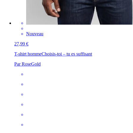
Nouveau
27,99 €
T-shirt homme
Choisis-toi – tu es suffisant
Par RoseGold