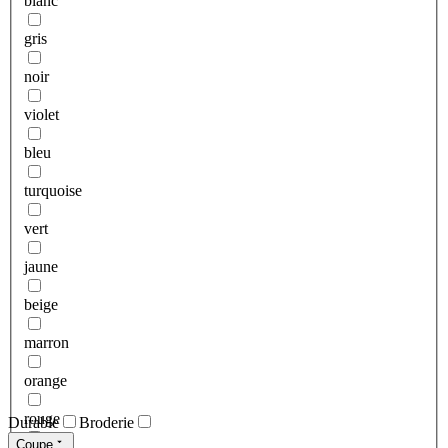
blanc
gris
noir
violet
bleu
turquoise
vert
jaune
beige
marron
orange
rouge
Durable
Broderie
Coupe