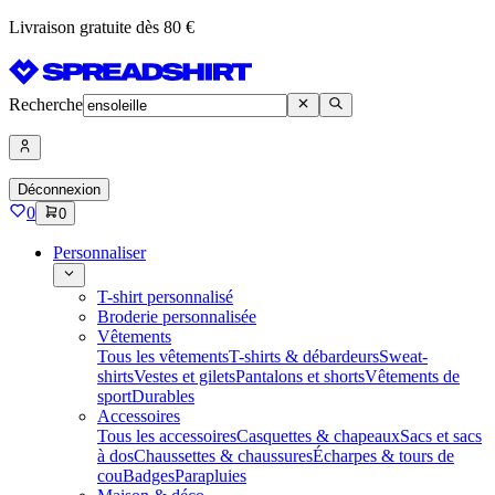
Livraison gratuite dès 80 €
Recherche
Déconnexion
0
0
Personnaliser
T-shirt personnalisé
Broderie personnalisée
Vêtements
Tous les vêtements
T-shirts & débardeurs
Sweat-
shirts
Vestes et gilets
Pantalons et shorts
Vêtements de
sport
Durables
Accessoires
Tous les accessoires
Casquettes & chapeaux
Sacs et sacs
à dos
Chaussettes & chaussures
Écharpes & tours de
cou
Badges
Parapluies