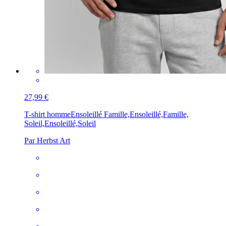
27,99 €
T-shirt homme
Ensoleillé Famille,Ensoleillé,Famille,
Soleil,Ensoleillé,Soleil
Par Herbst Art