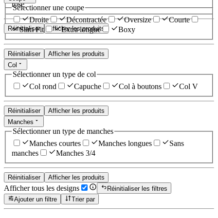
rose
Sélectionner une coupe
Droite
Décontractée
Oversize
Courte
Réinitialiser
Afficher les produits
Slim Fit
Extra longue
Boxy
Réinitialiser
Afficher les produits
Col
Sélectionner un type de col
Col rond
Capuche
Col à boutons
Col V
Réinitialiser
Afficher les produits
Manches
Sélectionner un type de manches
Manches courtes
Manches longues
Sans
manches
Manches 3/4
Réinitialiser
Afficher les produits
Afficher tous les designs
Réinitialiser les filtres
Ajouter un filtre
Trier par