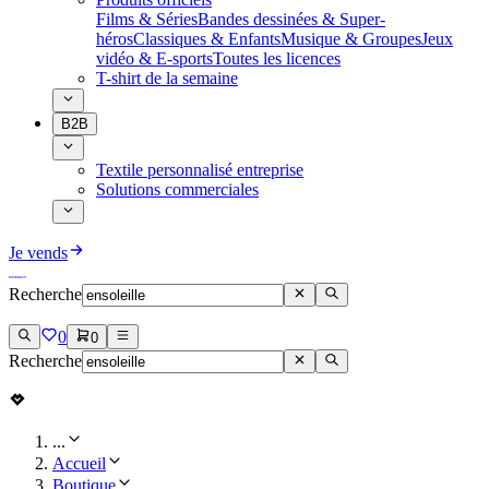
Films & Séries
Bandes dessinées & Super-
héros
Classiques & Enfants
Musique & Groupes
Jeux
vidéo & E-sports
Toutes les licences
T-shirt de la semaine
B2B
Textile personnalisé entreprise
Solutions commerciales
Je vends
Recherche
0
0
Recherche
...
Accueil
Boutique