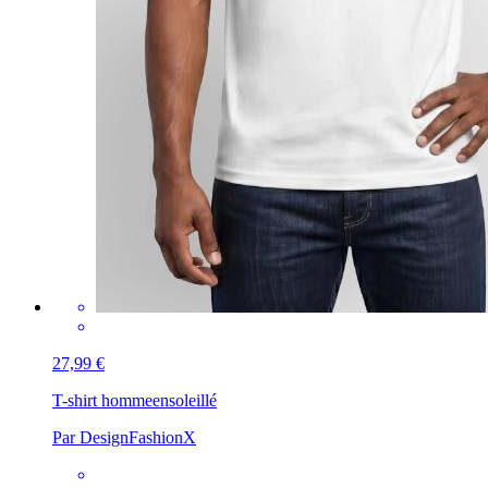
27,99 €
T-shirt homme
ensoleillé
Par DesignFashionX