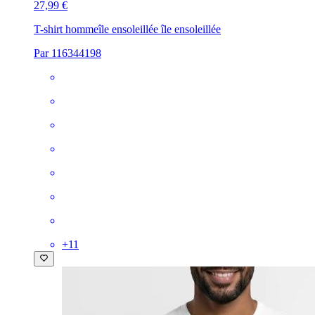
27,99 €
T-shirt homme
île ensoleillée île ensoleillée
Par 116344198
+
11