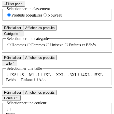
Trier par
Sélectionner un classement
Produits populaires
Nouveau
Réinitialiser
Afficher les produits
Catégorie
Sélectionner une catégorie
Hommes
Femmes
Unisexe
Enfants et Bébés
Réinitialiser
Afficher les produits
Taille
Sélectionner une taille
XS
S
M
L
XL
XXL
3XL
4XL
5XL
Bébés
Enfants
Ado
Réinitialiser
Afficher les produits
Couleur
Sélectionner une couleur