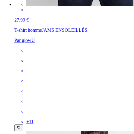
27,99 €
T-shirt homme
JAMS ENSOLEILLÉS
Par glowU
+
11