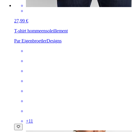
27,99 €
T-shirt homme
ensoleillement
Par EigenbroetlerDesigns
+
11