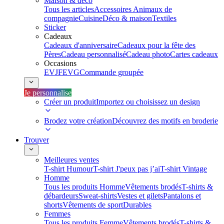
Maison & déco
Tous les articles
Accessoires Animaux de
compagnie
Cuisine
Déco & maison
Textiles
Sticker
Cadeaux
Cadeaux d'anniversaire
Cadeaux pour la fête des
Pères
Cadeau personnalisé
Cadeau photo
Cartes cadeaux
Occasions
EVJF
EVG
Commande groupée
Je personnalise
Créer un produit
Importez ou choisissez un design
Brodez votre création
Découvrez des motifs en broderie
Trouver
Meilleures ventes
T-shirt Humour
T-shirt J'peux pas j’ai
T-shirt Vintage
Homme
Tous les produits Homme
Vêtements brodés
T-shirts &
débardeurs
Sweat-shirts
Vestes et gilets
Pantalons et
shorts
Vêtements de sport
Durables
Femmes
Tous les produits Femme
Vêtements brodés
T-shirts &