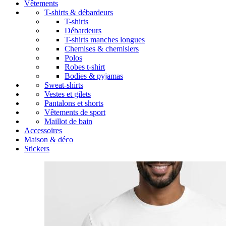
Vêtements
T-shirts & débardeurs
T-shirts
Débardeurs
T-shirts manches longues
Chemises & chemisiers
Polos
Robes t-shirt
Bodies & pyjamas
Sweat-shirts
Vestes et gilets
Pantalons et shorts
Vêtements de sport
Maillot de bain
Accessoires
Maison & déco
Stickers