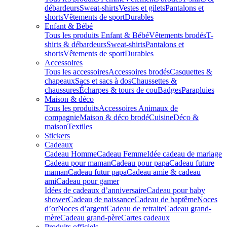
débardeurs
Sweat-shirts
Vestes et gilets
Pantalons et
shorts
Vêtements de sport
Durables
Enfant & Bébé
Tous les produits Enfant & Bébé
Vêtements brodés
T-
shirts & débardeurs
Sweat-shirts
Pantalons et
shorts
Vêtements de sport
Durables
Accessoires
Tous les accessoires
Accessoires brodés
Casquettes &
chapeaux
Sacs et sacs à dos
Chaussettes &
chaussures
Écharpes & tours de cou
Badges
Parapluies
Maison & déco
Tous les produits
Accessoires Animaux de
compagnie
Maison & déco brodé
Cuisine
Déco &
maison
Textiles
Stickers
Cadeaux
Cadeau Homme
Cadeau Femme
Idée cadeau de mariage​
Cadeau pour maman
Cadeau pour papa
Cadeau future
maman
Cadeau futur papa
Cadeau amie & cadeau
ami
Cadeau pour gamer
Idées de cadeaux d’anniversaire
Cadeau pour baby
shower
Cadeau de naissance
Cadeau de baptême
Noces
d’or
Noces d’argent
Cadeau de retraite
Cadeau grand-
mère
Cadeau grand-père
Cartes cadeaux
Produits officiels