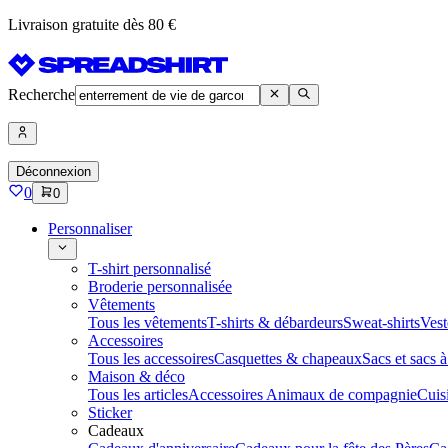
Livraison gratuite dès 80 €
Recherche
Déconnexion
0
0
Personnaliser
T-shirt personnalisé
Broderie personnalisée
Vêtements
Tous les vêtements
T-shirts & débardeurs
Sweat-shirts
Vest
Accessoires
Tous les accessoires
Casquettes & chapeaux
Sacs et sacs 
Maison & déco
Tous les articles
Accessoires Animaux de compagnie
Cuis
Sticker
Cadeaux