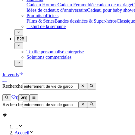
Cadeau Homme
Cadeau Femme
Idée cadeau de mariage​
C
Idées de cadeaux d’anniversaire
Cadeau pour baby showe
Produits officiels
Films & Séries
Bandes dessinées & Super-héros
Classique
T-shirt de la semaine
B2B
Textile personnalisé entreprise
Solutions commerciales
Je vends
Recherche
0
0
Recherche
...
Accueil