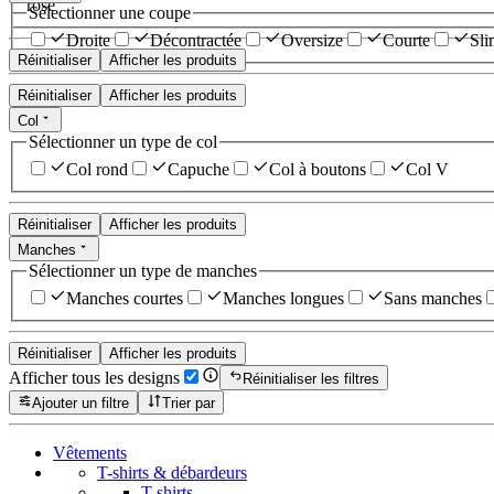
rose
Sélectionner une coupe
Droite
Décontractée
Oversize
Courte
Sli
Réinitialiser
Afficher les produits
Réinitialiser
Afficher les produits
Col
Sélectionner un type de col
Col rond
Capuche
Col à boutons
Col V
Réinitialiser
Afficher les produits
Manches
Sélectionner un type de manches
Manches courtes
Manches longues
Sans manches
Réinitialiser
Afficher les produits
Afficher tous les designs
Réinitialiser les filtres
Ajouter un filtre
Trier par
Vêtements
T-shirts & débardeurs
T-shirts