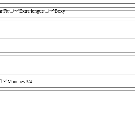
m Fit
Extra longue
Boxy
Manches 3/4