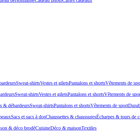
deau personnalisé
Cadeau photo
Cartes cadeaux
bardeurs
Sweat-shirts
Vestes et gilets
Pantalons et shorts
Vêtements de spo
bardeurs
Sweat-shirts
Vestes et gilets
Pantalons et shorts
Vêtements de spor
ts & débardeurs
Sweat-shirts
Pantalons et shorts
Vêtements de sport
Durab
peaux
Sacs et sacs à dos
Chaussettes & chaussures
Écharpes & tours de 
son & déco brodé
Cuisine
Déco & maison
Textiles