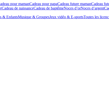
adeau pour maman
Cadeau pour papa
Cadeau future maman
Cadeau fut
r
Cadeau de naissance
Cadeau de baptême
Noces d’or
Noces d’argent
Cad
s & Enfants
Musique & Groupes
Jeux vidéo & E-sports
Toutes les licenc