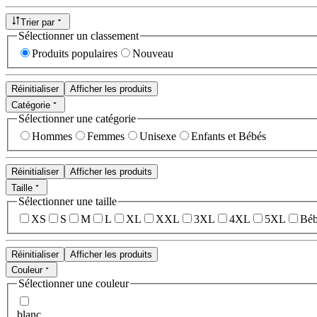
Trier par
Sélectionner un classement
Produits populaires
Nouveau
Réinitialiser
Afficher les produits
Catégorie
Sélectionner une catégorie
Hommes
Femmes
Unisexe
Enfants et Bébés
Réinitialiser
Afficher les produits
Taille
Sélectionner une taille
XS
S
M
L
XL
XXL
3XL
4XL
5XL
Béb
Réinitialiser
Afficher les produits
Couleur
Sélectionner une couleur
blanc