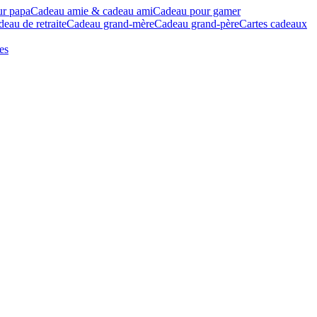
ur papa
Cadeau amie & cadeau ami
Cadeau pour gamer
eau de retraite
Cadeau grand-mère
Cadeau grand-père
Cartes cadeaux
es