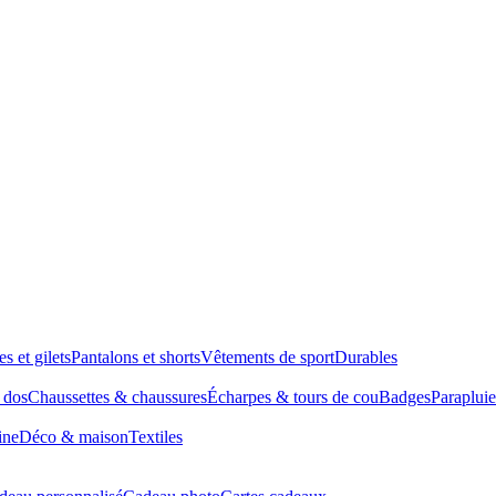
es et gilets
Pantalons et shorts
Vêtements de sport
Durables
à dos
Chaussettes & chaussures
Écharpes & tours de cou
Badges
Parapluie
ine
Déco & maison
Textiles