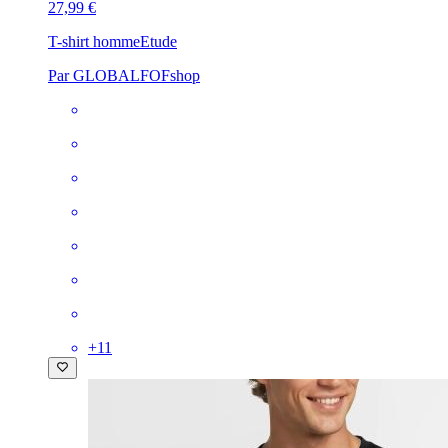
27,99 €
T-shirt homme
Etude
Par GLOBALFOFshop
+
11