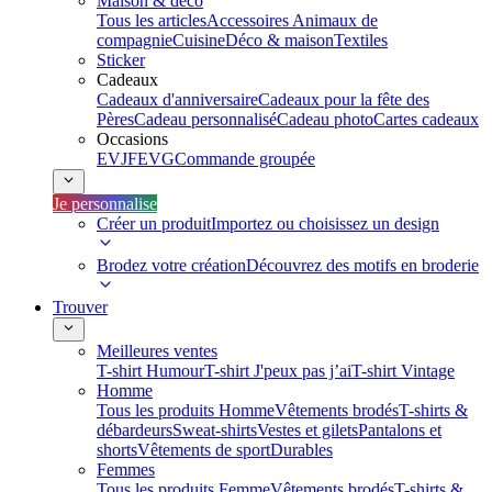
Maison & déco
Tous les articles
Accessoires Animaux de
compagnie
Cuisine
Déco & maison
Textiles
Sticker
Cadeaux
Cadeaux d'anniversaire
Cadeaux pour la fête des
Pères
Cadeau personnalisé
Cadeau photo
Cartes cadeaux
Occasions
EVJF
EVG
Commande groupée
Je personnalise
Créer un produit
Importez ou choisissez un design
Brodez votre création
Découvrez des motifs en broderie
Trouver
Meilleures ventes
T-shirt Humour
T-shirt J'peux pas j’ai
T-shirt Vintage
Homme
Tous les produits Homme
Vêtements brodés
T-shirts &
débardeurs
Sweat-shirts
Vestes et gilets
Pantalons et
shorts
Vêtements de sport
Durables
Femmes
Tous les produits Femme
Vêtements brodés
T-shirts &