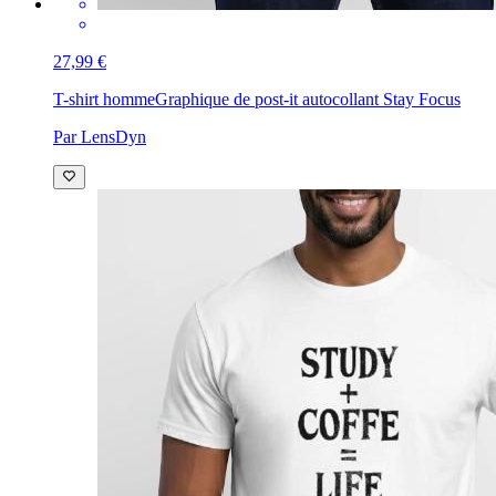
27,99 €
T-shirt homme
Graphique de post-it autocollant Stay Focus
Par LensDyn