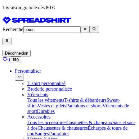
Livraison gratuite dès 80 €
Recherche
Déconnexion
0
0
Personnaliser
T-shirt personnalisé
Broderie personnalisée
Vêtements
Tous les vêtements
T-shirts & débardeurs
Sweat-
shirts
Vestes et gilets
Pantalons et shorts
Vêtements de
sport
Durables
Accessoires
Tous les accessoires
Casquettes & chapeaux
Sacs et sacs
à dos
Chaussettes & chaussures
Écharpes & tours de
cou
Badges
Parapluies