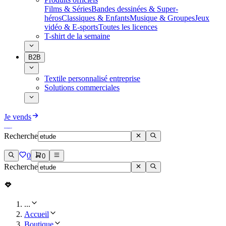
Films & Séries
Bandes dessinées & Super-
héros
Classiques & Enfants
Musique & Groupes
Jeux
vidéo & E-sports
Toutes les licences
T-shirt de la semaine
B2B
Textile personnalisé entreprise
Solutions commerciales
Je vends
Recherche
0
0
Recherche
...
Accueil
Boutique