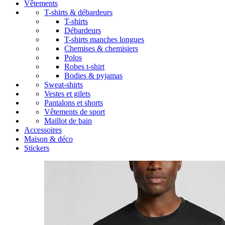
Vêtements
T-shirts & débardeurs
T-shirts
Débardeurs
T-shirts manches longues
Chemises & chemisiers
Polos
Robes t-shirt
Bodies & pyjamas
Sweat-shirts
Vestes et gilets
Pantalons et shorts
Vêtements de sport
Maillot de bain
Accessoires
Maison & déco
Stickers