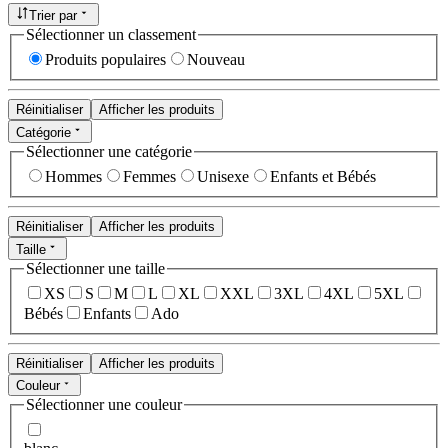
Trier par
Sélectionner un classement
Produits populaires
Nouveau
Réinitialiser
Afficher les produits
Catégorie
Sélectionner une catégorie
Hommes
Femmes
Unisexe
Enfants et Bébés
Réinitialiser
Afficher les produits
Taille
Sélectionner une taille
XS
S
M
L
XL
XXL
3XL
4XL
5XL
Bébés
Enfants
Ado
Réinitialiser
Afficher les produits
Couleur
Sélectionner une couleur