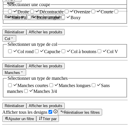
rose
Sélectionner une coupe
Droite
Décontractée
Oversize
Courte
Réinitialiser
Afficher les produits
Slim Fit
Extra longue
Boxy
Réinitialiser
Afficher les produits
Col
Sélectionner un type de col
Col rond
Capuche
Col à boutons
Col V
Réinitialiser
Afficher les produits
Manches
Sélectionner un type de manches
Manches courtes
Manches longues
Sans
manches
Manches 3/4
Réinitialiser
Afficher les produits
Afficher tous les designs
Réinitialiser les filtres
Ajouter un filtre
Trier par