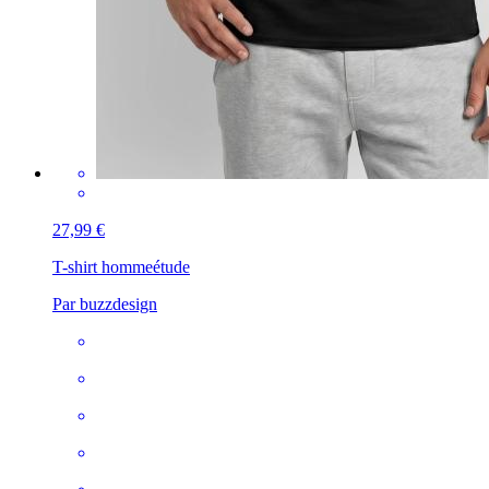
27,99 €
T-shirt homme
étude
Par buzzdesign