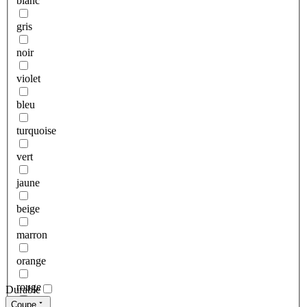
blanc
gris
noir
violet
bleu
turquoise
vert
jaune
beige
marron
orange
rouge
Durable
Coupe