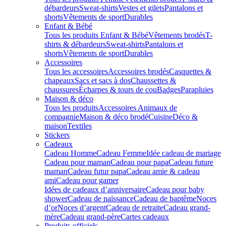
débardeurs
Sweat-shirts
Vestes et gilets
Pantalons et
shorts
Vêtements de sport
Durables
Enfant & Bébé
Tous les produits Enfant & Bébé
Vêtements brodés
T-
shirts & débardeurs
Sweat-shirts
Pantalons et
shorts
Vêtements de sport
Durables
Accessoires
Tous les accessoires
Accessoires brodés
Casquettes &
chapeaux
Sacs et sacs à dos
Chaussettes &
chaussures
Écharpes & tours de cou
Badges
Parapluies
Maison & déco
Tous les produits
Accessoires Animaux de
compagnie
Maison & déco brodé
Cuisine
Déco &
maison
Textiles
Stickers
Cadeaux
Cadeau Homme
Cadeau Femme
Idée cadeau de mariage​
Cadeau pour maman
Cadeau pour papa
Cadeau future
maman
Cadeau futur papa
Cadeau amie & cadeau
ami
Cadeau pour gamer
Idées de cadeaux d’anniversaire
Cadeau pour baby
shower
Cadeau de naissance
Cadeau de baptême
Noces
d’or
Noces d’argent
Cadeau de retraite
Cadeau grand-
mère
Cadeau grand-père
Cartes cadeaux
Produits officiels