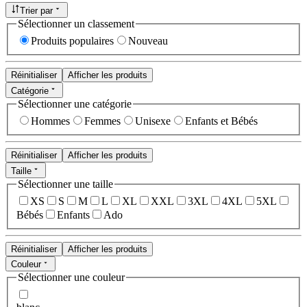
Trier par
Sélectionner un classement
Produits populaires
Nouveau
Réinitialiser
Afficher les produits
Catégorie
Sélectionner une catégorie
Hommes
Femmes
Unisexe
Enfants et Bébés
Réinitialiser
Afficher les produits
Taille
Sélectionner une taille
XS
S
M
L
XL
XXL
3XL
4XL
5XL
Bébés
Enfants
Ado
Réinitialiser
Afficher les produits
Couleur
Sélectionner une couleur