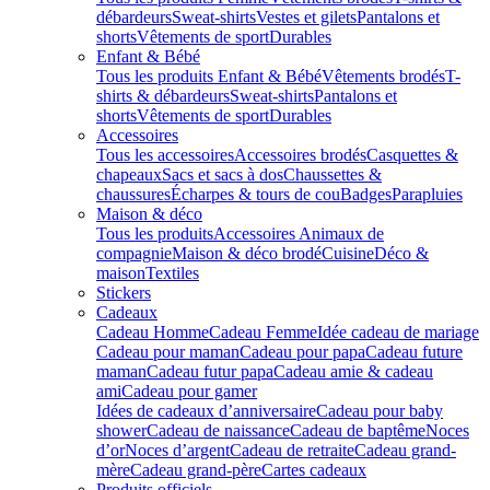
débardeurs
Sweat-shirts
Vestes et gilets
Pantalons et
shorts
Vêtements de sport
Durables
Enfant & Bébé
Tous les produits Enfant & Bébé
Vêtements brodés
T-
shirts & débardeurs
Sweat-shirts
Pantalons et
shorts
Vêtements de sport
Durables
Accessoires
Tous les accessoires
Accessoires brodés
Casquettes &
chapeaux
Sacs et sacs à dos
Chaussettes &
chaussures
Écharpes & tours de cou
Badges
Parapluies
Maison & déco
Tous les produits
Accessoires Animaux de
compagnie
Maison & déco brodé
Cuisine
Déco &
maison
Textiles
Stickers
Cadeaux
Cadeau Homme
Cadeau Femme
Idée cadeau de mariage​
Cadeau pour maman
Cadeau pour papa
Cadeau future
maman
Cadeau futur papa
Cadeau amie & cadeau
ami
Cadeau pour gamer
Idées de cadeaux d’anniversaire
Cadeau pour baby
shower
Cadeau de naissance
Cadeau de baptême
Noces
d’or
Noces d’argent
Cadeau de retraite
Cadeau grand-
mère
Cadeau grand-père
Cartes cadeaux
Produits officiels