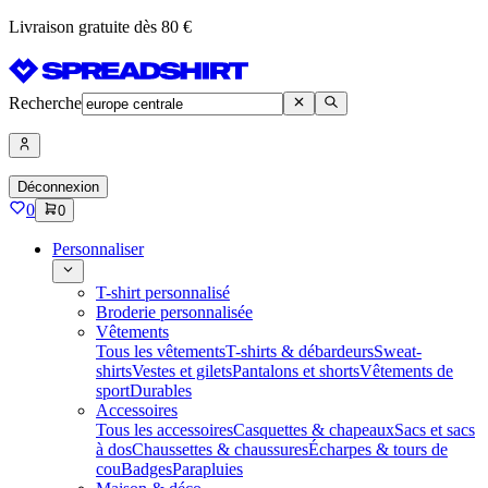
Livraison gratuite dès 80 €
Recherche
Déconnexion
0
0
Personnaliser
T-shirt personnalisé
Broderie personnalisée
Vêtements
Tous les vêtements
T-shirts & débardeurs
Sweat-
shirts
Vestes et gilets
Pantalons et shorts
Vêtements de
sport
Durables
Accessoires
Tous les accessoires
Casquettes & chapeaux
Sacs et sacs
à dos
Chaussettes & chaussures
Écharpes & tours de
cou
Badges
Parapluies