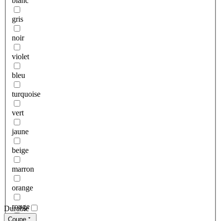
blanc
gris
noir
violet
bleu
turquoise
vert
jaune
beige
marron
orange
rouge
Durable
Coupe