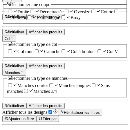
rose
Sélectionner une coupe
Droite
Décontractée
Oversize
Courte
Réinitialiser
Afficher les produits
Slim Fit
Extra longue
Boxy
Réinitialiser
Afficher les produits
Col
Sélectionner un type de col
Col rond
Capuche
Col à boutons
Col V
Réinitialiser
Afficher les produits
Manches
Sélectionner un type de manches
Manches courtes
Manches longues
Sans
manches
Manches 3/4
Réinitialiser
Afficher les produits
Afficher tous les designs
Réinitialiser les filtres
Ajouter un filtre
Trier par