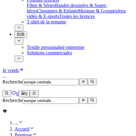
Films & Séries
Bandes dessinées & Super-
héros
Classiques & Enfants
Musique & Groupes
Jeux
vidéo & E-sports
Toutes les licences
T-shirt de la semaine
B2B
Textile personnalisé entreprise
Solutions commerciales
Je vends
Recherche
0
0
Recherche
...
Accueil
Boutique