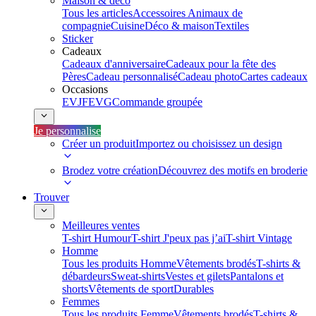
Maison & déco
Tous les articles
Accessoires Animaux de
compagnie
Cuisine
Déco & maison
Textiles
Sticker
Cadeaux
Cadeaux d'anniversaire
Cadeaux pour la fête des
Pères
Cadeau personnalisé
Cadeau photo
Cartes cadeaux
Occasions
EVJF
EVG
Commande groupée
Je personnalise
Créer un produit
Importez ou choisissez un design
Brodez votre création
Découvrez des motifs en broderie
Trouver
Meilleures ventes
T-shirt Humour
T-shirt J'peux pas j’ai
T-shirt Vintage
Homme
Tous les produits Homme
Vêtements brodés
T-shirts &
débardeurs
Sweat-shirts
Vestes et gilets
Pantalons et
shorts
Vêtements de sport
Durables
Femmes
Tous les produits Femme
Vêtements brodés
T-shirts &