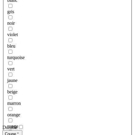
blanc
gris
noir
violet
bleu
turquoise
vert
jaune
beige
marron
orange
rouge
Durable
Coupe