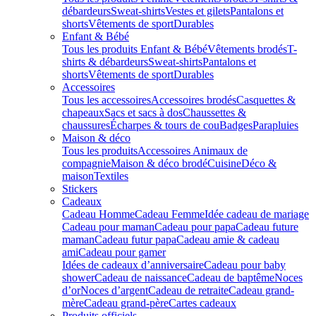
débardeurs
Sweat-shirts
Vestes et gilets
Pantalons et
shorts
Vêtements de sport
Durables
Enfant & Bébé
Tous les produits Enfant & Bébé
Vêtements brodés
T-
shirts & débardeurs
Sweat-shirts
Pantalons et
shorts
Vêtements de sport
Durables
Accessoires
Tous les accessoires
Accessoires brodés
Casquettes &
chapeaux
Sacs et sacs à dos
Chaussettes &
chaussures
Écharpes & tours de cou
Badges
Parapluies
Maison & déco
Tous les produits
Accessoires Animaux de
compagnie
Maison & déco brodé
Cuisine
Déco &
maison
Textiles
Stickers
Cadeaux
Cadeau Homme
Cadeau Femme
Idée cadeau de mariage​
Cadeau pour maman
Cadeau pour papa
Cadeau future
maman
Cadeau futur papa
Cadeau amie & cadeau
ami
Cadeau pour gamer
Idées de cadeaux d’anniversaire
Cadeau pour baby
shower
Cadeau de naissance
Cadeau de baptême
Noces
d’or
Noces d’argent
Cadeau de retraite
Cadeau grand-
mère
Cadeau grand-père
Cartes cadeaux
Produits officiels