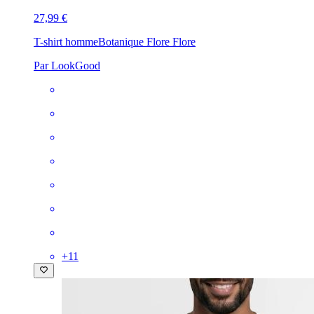
27,99 €
T-shirt homme
Botanique Flore Flore
Par LookGood
+
11