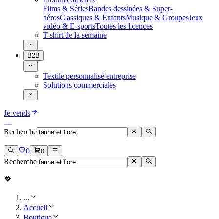
Films & Séries
Bandes dessinées & Super-
héros
Classiques & Enfants
Musique & Groupes
Jeux
vidéo & E-sports
Toutes les licences
T-shirt de la semaine
B2B
Textile personnalisé entreprise
Solutions commerciales
Je vends
Recherche
0
0
Recherche
...
Accueil
Boutique