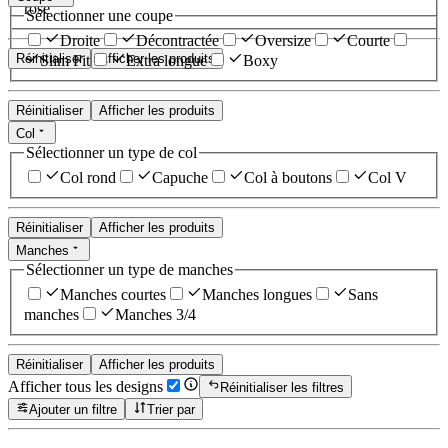
rose
Sélectionner une coupe
Droite
Décontractée
Oversize
Courte
Réinitialiser
Afficher les produits
Slim Fit
Extra longue
Boxy
Réinitialiser
Afficher les produits
Col
Sélectionner un type de col
Col rond
Capuche
Col à boutons
Col V
Réinitialiser
Afficher les produits
Manches
Sélectionner un type de manches
Manches courtes
Manches longues
Sans
manches
Manches 3/4
Réinitialiser
Afficher les produits
Afficher tous les designs
Réinitialiser les filtres
Ajouter un filtre
Trier par