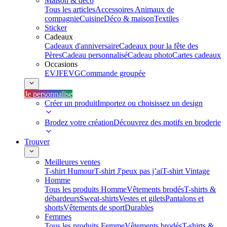
Maison & déco
Tous les articles
Accessoires Animaux de
compagnie
Cuisine
Déco & maison
Textiles
Sticker
Cadeaux
Cadeaux d'anniversaire
Cadeaux pour la fête des
Pères
Cadeau personnalisé
Cadeau photo
Cartes cadeaux
Occasions
EVJF
EVG
Commande groupée
Je personnalise
Créer un produit
Importez ou choisissez un design
Brodez votre création
Découvrez des motifs en broderie
Trouver
Meilleures ventes
T-shirt Humour
T-shirt J'peux pas j’ai
T-shirt Vintage
Homme
Tous les produits Homme
Vêtements brodés
T-shirts &
débardeurs
Sweat-shirts
Vestes et gilets
Pantalons et
shorts
Vêtements de sport
Durables
Femmes
Tous les produits Femme
Vêtements brodés
T-shirts &