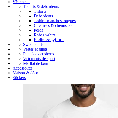
Vêtements
T-shirts & débardeurs
T-shirts
Débardeurs
T-shirts manches longues
Chemises & chemisiers
Polos
Robes t-shirt
Bodies & pyjamas
Sweat-shirts
Vestes et gilets
Pantalons et shorts
Vêtements de sport
Maillot de bain
Accessoires
Maison & déco
Stickers