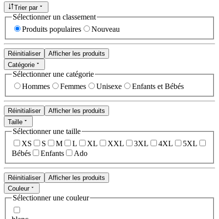
Trier par
Sélectionner un classement
Produits populaires
Nouveau
Réinitialiser
Afficher les produits
Catégorie
Sélectionner une catégorie
Hommes
Femmes
Unisexe
Enfants et Bébés
Réinitialiser
Afficher les produits
Taille
Sélectionner une taille
XS
S
M
L
XL
XXL
3XL
4XL
5XL
Bébés
Enfants
Ado
Réinitialiser
Afficher les produits
Couleur
Sélectionner une couleur