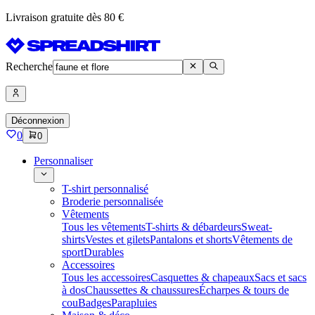
Livraison gratuite dès 80 €
Recherche
Déconnexion
0
0
Personnaliser
T-shirt personnalisé
Broderie personnalisée
Vêtements
Tous les vêtements
T-shirts & débardeurs
Sweat-
shirts
Vestes et gilets
Pantalons et shorts
Vêtements de
sport
Durables
Accessoires
Tous les accessoires
Casquettes & chapeaux
Sacs et sacs
à dos
Chaussettes & chaussures
Écharpes & tours de
cou
Badges
Parapluies