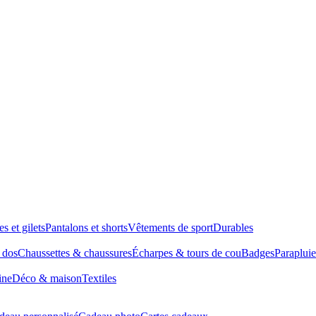
es et gilets
Pantalons et shorts
Vêtements de sport
Durables
à dos
Chaussettes & chaussures
Écharpes & tours de cou
Badges
Parapluie
ine
Déco & maison
Textiles