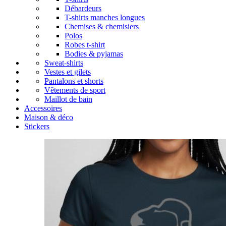
Débardeurs
T-shirts manches longues
Chemises & chemisiers
Polos
Robes t-shirt
Bodies & pyjamas
Sweat-shirts
Vestes et gilets
Pantalons et shorts
Vêtements de sport
Maillot de bain
Accessoires
Maison & déco
Stickers