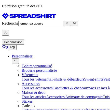
Livraison gratuite dès 80 €
Recherche
Déconnexion
0
0
Personnaliser
T-shirt personnalisé
Broderie personnalisée
Vêtements
Tous les vêtements
T-shirts & débardeurs
Sweat-shirts
Vest
Accessoires
Tous les accessoires
Casquettes & chapeaux
Sacs et sacs 
Maison & déco
Tous les articles
Accessoires Animaux de compagnie
Cuis
Sticker
Cadeaux