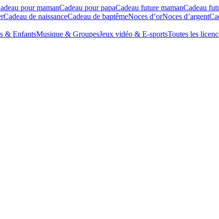
adeau pour maman
Cadeau pour papa
Cadeau future maman
Cadeau fut
r
Cadeau de naissance
Cadeau de baptême
Noces d’or
Noces d’argent
Cad
s & Enfants
Musique & Groupes
Jeux vidéo & E-sports
Toutes les licenc