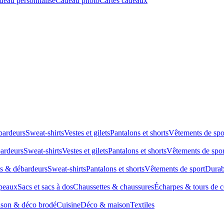
deau personnalisé
Cadeau photo
Cartes cadeaux
bardeurs
Sweat-shirts
Vestes et gilets
Pantalons et shorts
Vêtements de spo
bardeurs
Sweat-shirts
Vestes et gilets
Pantalons et shorts
Vêtements de spor
ts & débardeurs
Sweat-shirts
Pantalons et shorts
Vêtements de sport
Durab
peaux
Sacs et sacs à dos
Chaussettes & chaussures
Écharpes & tours de 
son & déco brodé
Cuisine
Déco & maison
Textiles