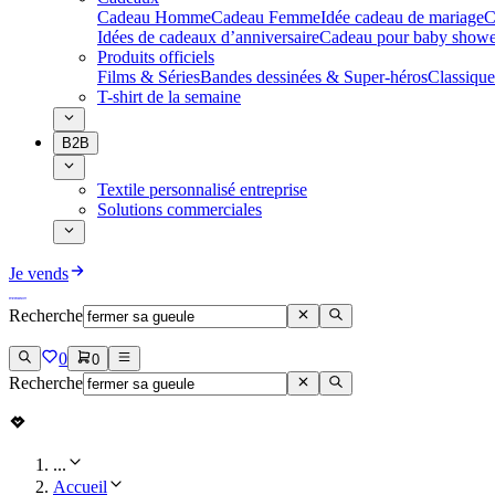
Cadeau Homme
Cadeau Femme
Idée cadeau de mariage​
C
Idées de cadeaux d’anniversaire
Cadeau pour baby showe
Produits officiels
Films & Séries
Bandes dessinées & Super-héros
Classique
T-shirt de la semaine
B2B
Textile personnalisé entreprise
Solutions commerciales
Je vends
Recherche
0
0
Recherche
...
Accueil