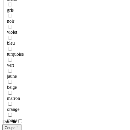
gris
noir
violet
bleu
turquoise
vert
jaune
beige
marron
orange
rouge
Durable
Coupe