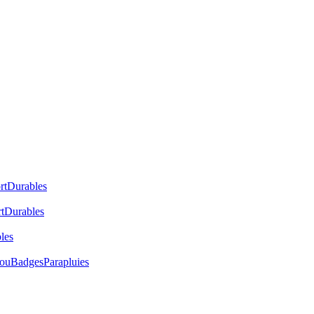
rt
Durables
t
Durables
les
cou
Badges
Parapluies