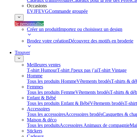
Cadeaux d'anniversaire
Cadeaux pour la fête des Pères
Ca
Occasions
EVJF
EVG
Commande groupée
Je personnalise
Créer un produit
Importez ou choisissez un design
Brodez votre création
Découvrez des motifs en broderie
Trouver
Meilleures ventes
T-shirt Humour
T-shirt J'peux pas j’ai
T-shirt Vintage
Homme
Tous les produits Homme
Vêtements brodés
T-shirts & dé
Femmes
Tous les produits Femme
Vêtements brodés
T-shirts & dé
Enfant & Bébé
Tous les produits Enfant & Bébé
Vêtements brodés
T-shir
Accessoires
Tous les accessoires
Accessoires brodés
Casquettes & cha
Maison & déco
Tous les produits
Accessoires Animaux de compagnie
Mai
Stickers
Cadeaux