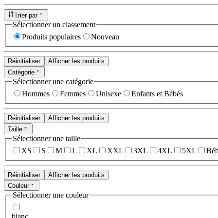
Trier par
Sélectionner un classement
Produits populaires
Nouveau
Réinitialiser
Afficher les produits
Catégorie
Sélectionner une catégorie
Hommes
Femmes
Unisexe
Enfants et Bébés
Réinitialiser
Afficher les produits
Taille
Sélectionner une taille
XS
S
M
L
XL
XXL
3XL
4XL
5XL
Béb
Réinitialiser
Afficher les produits
Couleur
Sélectionner une couleur
blanc