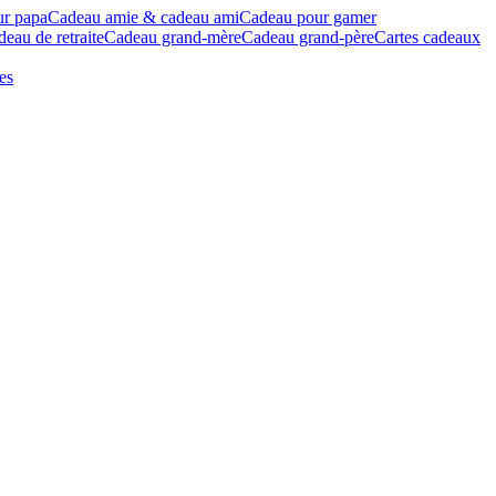
ur papa
Cadeau amie & cadeau ami
Cadeau pour gamer
eau de retraite
Cadeau grand-mère
Cadeau grand-père
Cartes cadeaux
es