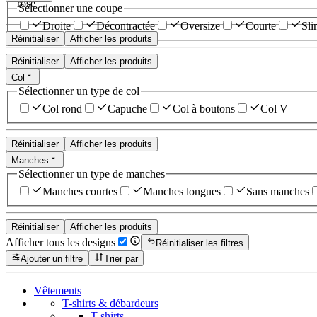
rose
Sélectionner une coupe
Droite
Décontractée
Oversize
Courte
Sli
Réinitialiser
Afficher les produits
Réinitialiser
Afficher les produits
Col
Sélectionner un type de col
Col rond
Capuche
Col à boutons
Col V
Réinitialiser
Afficher les produits
Manches
Sélectionner un type de manches
Manches courtes
Manches longues
Sans manches
Réinitialiser
Afficher les produits
Afficher tous les designs
Réinitialiser les filtres
Ajouter un filtre
Trier par
Vêtements
T-shirts & débardeurs
T-shirts