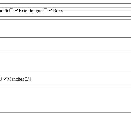
m Fit
Extra longue
Boxy
Manches 3/4