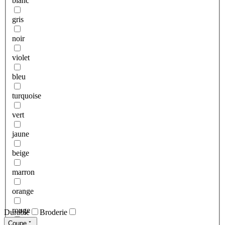
blanc
gris
noir
violet
bleu
turquoise
vert
jaune
beige
marron
orange
rouge
Durable
Broderie
Coupe