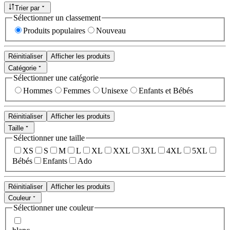
Trier par
Sélectionner un classement
Produits populaires
Nouveau
Réinitialiser
Afficher les produits
Catégorie
Sélectionner une catégorie
Hommes
Femmes
Unisexe
Enfants et Bébés
Réinitialiser
Afficher les produits
Taille
Sélectionner une taille
XS
S
M
L
XL
XXL
3XL
4XL
5XL
Bébés
Enfants
Ado
Réinitialiser
Afficher les produits
Couleur
Sélectionner une couleur