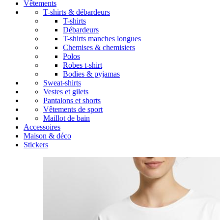
Vêtements
T-shirts & débardeurs
T-shirts
Débardeurs
T-shirts manches longues
Chemises & chemisiers
Polos
Robes t-shirt
Bodies & pyjamas
Sweat-shirts
Vestes et gilets
Pantalons et shorts
Vêtements de sport
Maillot de bain
Accessoires
Maison & déco
Stickers