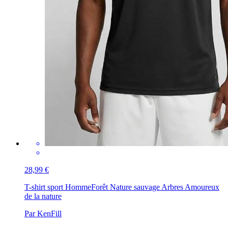
28,99 €
T-shirt sport Homme
Forêt Nature sauvage Arbres Amoureux
de la nature
Par KenFill