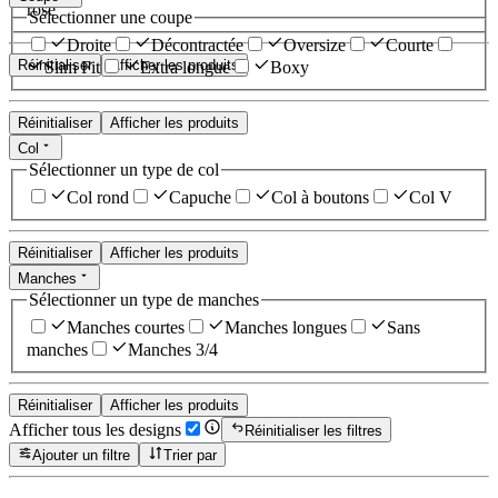
rose
Sélectionner une coupe
Droite
Décontractée
Oversize
Courte
Réinitialiser
Afficher les produits
Slim Fit
Extra longue
Boxy
Réinitialiser
Afficher les produits
Col
Sélectionner un type de col
Col rond
Capuche
Col à boutons
Col V
Réinitialiser
Afficher les produits
Manches
Sélectionner un type de manches
Manches courtes
Manches longues
Sans
manches
Manches 3/4
Réinitialiser
Afficher les produits
Afficher tous les designs
Réinitialiser les filtres
Ajouter un filtre
Trier par