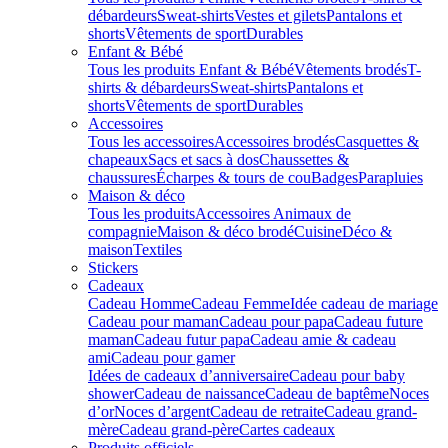
débardeurs
Sweat-shirts
Vestes et gilets
Pantalons et
shorts
Vêtements de sport
Durables
Enfant & Bébé
Tous les produits Enfant & Bébé
Vêtements brodés
T-
shirts & débardeurs
Sweat-shirts
Pantalons et
shorts
Vêtements de sport
Durables
Accessoires
Tous les accessoires
Accessoires brodés
Casquettes &
chapeaux
Sacs et sacs à dos
Chaussettes &
chaussures
Écharpes & tours de cou
Badges
Parapluies
Maison & déco
Tous les produits
Accessoires Animaux de
compagnie
Maison & déco brodé
Cuisine
Déco &
maison
Textiles
Stickers
Cadeaux
Cadeau Homme
Cadeau Femme
Idée cadeau de mariage​
Cadeau pour maman
Cadeau pour papa
Cadeau future
maman
Cadeau futur papa
Cadeau amie & cadeau
ami
Cadeau pour gamer
Idées de cadeaux d’anniversaire
Cadeau pour baby
shower
Cadeau de naissance
Cadeau de baptême
Noces
d’or
Noces d’argent
Cadeau de retraite
Cadeau grand-
mère
Cadeau grand-père
Cartes cadeaux
Produits officiels