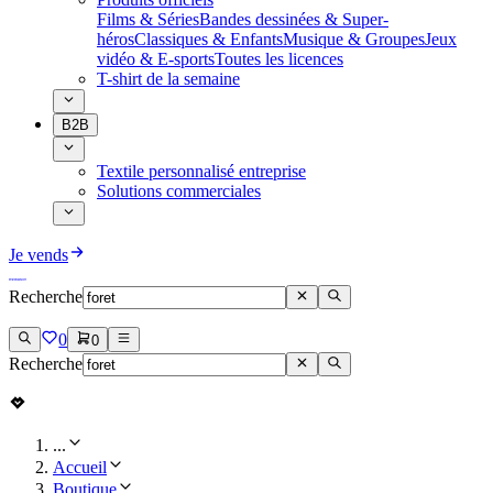
Films & Séries
Bandes dessinées & Super-
héros
Classiques & Enfants
Musique & Groupes
Jeux
vidéo & E-sports
Toutes les licences
T-shirt de la semaine
B2B
Textile personnalisé entreprise
Solutions commerciales
Je vends
Recherche
0
0
Recherche
...
Accueil
Boutique