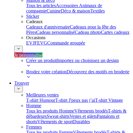
Maison & déco
Tous les articles
Accessoires Animaux de
compagnie
Cuisine
Déco & maison
Textiles
Sticker
Cadeaux
Cadeaux d'anniversaire
Cadeaux pour la fête des
Pères
Cadeau personnalisé
Cadeau photo
Cartes cadeaux
Occasions
EVJF
EVG
Commande groupée
Je personnalise
Créer un produit
Importez ou choisissez un design
Brodez votre création
Découvrez des motifs en broderie
Trouver
Meilleures ventes
T-shirt Humour
T-shirt J'peux pas j’ai
T-shirt Vintage
Homme
Tous les produits Homme
Vêtements brodés
T-shirts &
débardeurs
Sweat-shirts
Vestes et gilets
Pantalons et
shorts
Vêtements de sport
Durables
Femmes
Tous les produits Femme
Vêtements brodés
T-shirts &