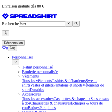
Livraison gratuite dès 80 €
Recherche
Déconnexion
0
0
Personnaliser
T-shirt personnalisé
Broderie personnalisée
Vêtements
Tous les vêtements
T-shirts & débardeurs
Sweat-
shirts
Vestes et gilets
Pantalons et shorts
Vêtements de
sport
Durables
Accessoires
Tous les accessoires
Casquettes & chapeaux
Sacs et sacs
à dos
Chaussettes & chaussures
Écharpes & tours de
cou
Badges
Parapluies