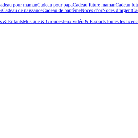
adeau pour maman
Cadeau pour papa
Cadeau future maman
Cadeau fut
r
Cadeau de naissance
Cadeau de baptême
Noces d’or
Noces d’argent
Cad
s & Enfants
Musique & Groupes
Jeux vidéo & E-sports
Toutes les licenc