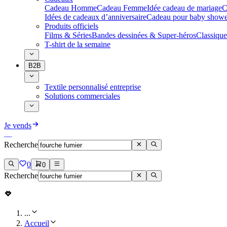
Cadeau Homme
Cadeau Femme
Idée cadeau de mariage​
C
Idées de cadeaux d’anniversaire
Cadeau pour baby showe
Produits officiels
Films & Séries
Bandes dessinées & Super-héros
Classique
T-shirt de la semaine
B2B
Textile personnalisé entreprise
Solutions commerciales
Je vends
Recherche
0
0
Recherche
...
Accueil