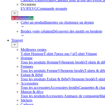
Cadeaux d'anniversaire
Cadeaux pour la fête des Pères
Ca
Occasions
EVJF
EVG
Commande groupée
Je personnalise
Créer un produit
Importez ou choisissez un design
Brodez votre création
Découvrez des motifs en broderie
Trouver
Meilleures ventes
T-shirt Humour
T-shirt J'peux pas j’ai
T-shirt Vintage
Homme
Tous les produits Homme
Vêtements brodés
T-shirts & dé
Femmes
Tous les produits Femme
Vêtements brodés
T-shirts & dé
Enfant & Bébé
Tous les produits Enfant & Bébé
Vêtements brodés
T-shir
Accessoires
Tous les accessoires
Accessoires brodés
Casquettes & cha
Maison & déco
Tous les produits
Accessoires Animaux de compagnie
Mai
Stickers
Cadeaux