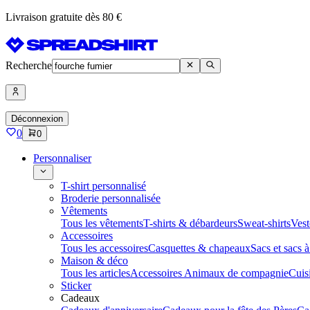
Livraison gratuite dès 80 €
Recherche
Déconnexion
0
0
Personnaliser
T-shirt personnalisé
Broderie personnalisée
Vêtements
Tous les vêtements
T-shirts & débardeurs
Sweat-shirts
Vest
Accessoires
Tous les accessoires
Casquettes & chapeaux
Sacs et sacs 
Maison & déco
Tous les articles
Accessoires Animaux de compagnie
Cuis
Sticker
Cadeaux