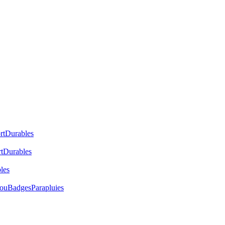
rt
Durables
t
Durables
les
cou
Badges
Parapluies