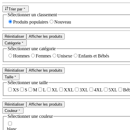
Trier par
Sélectionner un classement
Produits populaires
Nouveau
Réinitialiser
Afficher les produits
Catégorie
Sélectionner une catégorie
Hommes
Femmes
Unisexe
Enfants et Bébés
Réinitialiser
Afficher les produits
Taille
Sélectionner une taille
XS
S
M
L
XL
XXL
3XL
4XL
5XL
Béb
Réinitialiser
Afficher les produits
Couleur
Sélectionner une couleur
blanc