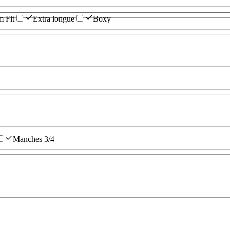
m Fit
Extra longue
Boxy
Manches 3/4