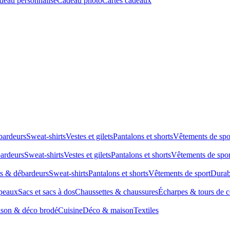
deau personnalisé
Cadeau photo
Cartes cadeaux
bardeurs
Sweat-shirts
Vestes et gilets
Pantalons et shorts
Vêtements de spo
bardeurs
Sweat-shirts
Vestes et gilets
Pantalons et shorts
Vêtements de spor
ts & débardeurs
Sweat-shirts
Pantalons et shorts
Vêtements de sport
Durab
peaux
Sacs et sacs à dos
Chaussettes & chaussures
Écharpes & tours de 
son & déco brodé
Cuisine
Déco & maison
Textiles