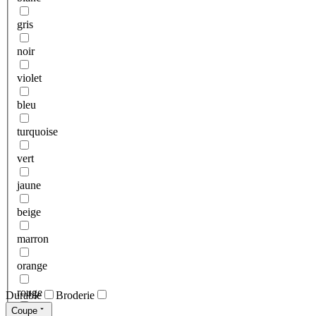
gris
noir
violet
bleu
turquoise
vert
jaune
beige
marron
orange
rouge
Durable
Broderie
Coupe