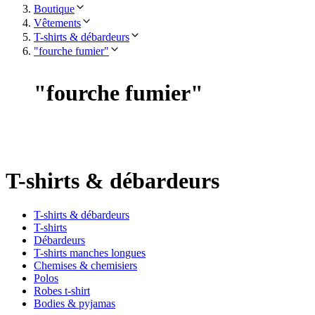
Boutique
Vêtements
T-shirts & débardeurs
"fourche fumier"
"
fourche fumier
"
T-shirts & débardeurs
T-shirts & débardeurs
T-shirts
Débardeurs
T-shirts manches longues
Chemises & chemisiers
Polos
Robes t-shirt
Bodies & pyjamas