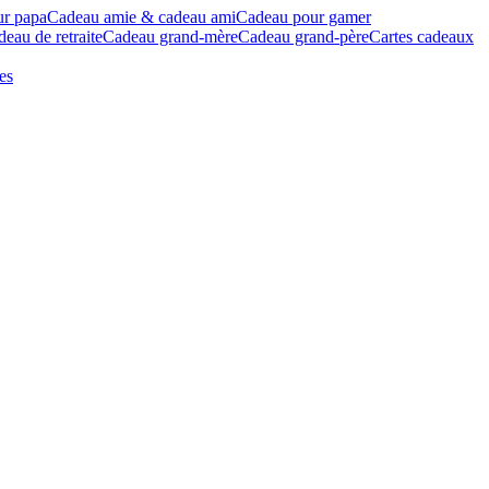
ur papa
Cadeau amie & cadeau ami
Cadeau pour gamer
eau de retraite
Cadeau grand-mère
Cadeau grand-père
Cartes cadeaux
es