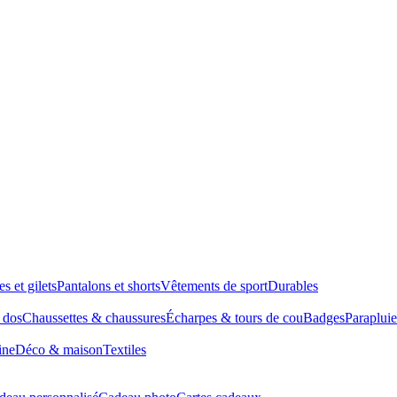
es et gilets
Pantalons et shorts
Vêtements de sport
Durables
à dos
Chaussettes & chaussures
Écharpes & tours de cou
Badges
Parapluie
ine
Déco & maison
Textiles