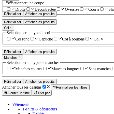
rose
Sélectionner une coupe
Droite
Décontractée
Oversize
Courte
Sli
Réinitialiser
Afficher les produits
Réinitialiser
Afficher les produits
Col
Sélectionner un type de col
Col rond
Capuche
Col à boutons
Col V
Réinitialiser
Afficher les produits
Manches
Sélectionner un type de manches
Manches courtes
Manches longues
Sans manches
Réinitialiser
Afficher les produits
Afficher tous les designs
Réinitialiser les filtres
Ajouter un filtre
Trier par
Vêtements
T-shirts & débardeurs
T-shirts