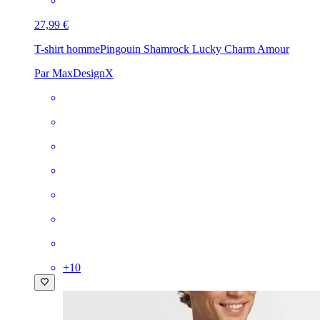
27,99 €
T-shirt homme
Pingouin Shamrock Lucky Charm Amour
Par MaxDesignX
+
10