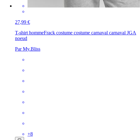
27,99 €
T-shirt homme
Frack costume costume carnaval carnaval JGA
noeud
Par My.Bliss
+
8