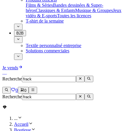
Films & Séries
Bandes dessinées & Super-
héros
Classiques & Enfants
Musique & Groupes
Jeux
vidéo & E-sports
Toutes les licences
T-shirt de la semaine
B2B
Textile personnalisé entreprise
Solutions commerciales
Je vends
Recherche
0
0
Recherche
...
Accueil
Boutique