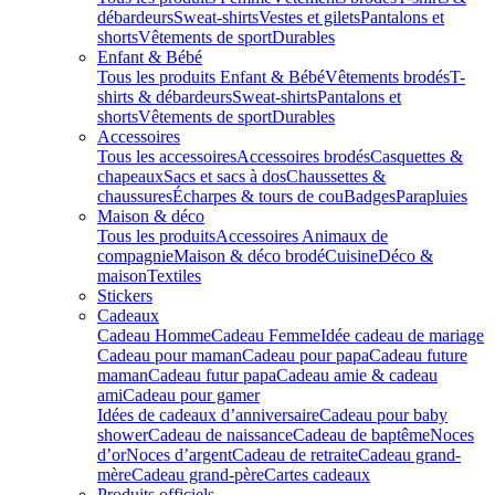
débardeurs
Sweat-shirts
Vestes et gilets
Pantalons et
shorts
Vêtements de sport
Durables
Enfant & Bébé
Tous les produits Enfant & Bébé
Vêtements brodés
T-
shirts & débardeurs
Sweat-shirts
Pantalons et
shorts
Vêtements de sport
Durables
Accessoires
Tous les accessoires
Accessoires brodés
Casquettes &
chapeaux
Sacs et sacs à dos
Chaussettes &
chaussures
Écharpes & tours de cou
Badges
Parapluies
Maison & déco
Tous les produits
Accessoires Animaux de
compagnie
Maison & déco brodé
Cuisine
Déco &
maison
Textiles
Stickers
Cadeaux
Cadeau Homme
Cadeau Femme
Idée cadeau de mariage​
Cadeau pour maman
Cadeau pour papa
Cadeau future
maman
Cadeau futur papa
Cadeau amie & cadeau
ami
Cadeau pour gamer
Idées de cadeaux d’anniversaire
Cadeau pour baby
shower
Cadeau de naissance
Cadeau de baptême
Noces
d’or
Noces d’argent
Cadeau de retraite
Cadeau grand-
mère
Cadeau grand-père
Cartes cadeaux
Produits officiels