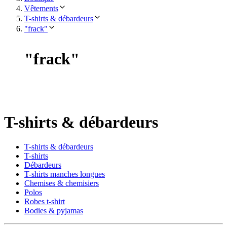
Vêtements
T-shirts & débardeurs
"frack"
"
frack
"
T-shirts & débardeurs
T-shirts & débardeurs
T-shirts
Débardeurs
T-shirts manches longues
Chemises & chemisiers
Polos
Robes t-shirt
Bodies & pyjamas