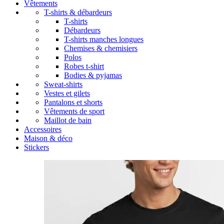
Vêtements
T-shirts & débardeurs
T-shirts
Débardeurs
T-shirts manches longues
Chemises & chemisiers
Polos
Robes t-shirt
Bodies & pyjamas
Sweat-shirts
Vestes et gilets
Pantalons et shorts
Vêtements de sport
Maillot de bain
Accessoires
Maison & déco
Stickers