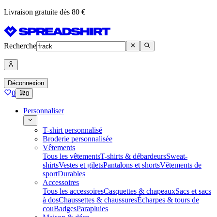
Livraison gratuite dès 80 €
Recherche
Déconnexion
0
0
Personnaliser
T-shirt personnalisé
Broderie personnalisée
Vêtements
Tous les vêtements
T-shirts & débardeurs
Sweat-
shirts
Vestes et gilets
Pantalons et shorts
Vêtements de
sport
Durables
Accessoires
Tous les accessoires
Casquettes & chapeaux
Sacs et sacs
à dos
Chaussettes & chaussures
Écharpes & tours de
cou
Badges
Parapluies