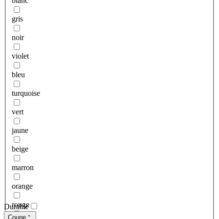
blanc
gris
noir
violet
bleu
turquoise
vert
jaune
beige
marron
orange
rouge
Durable
Coupe