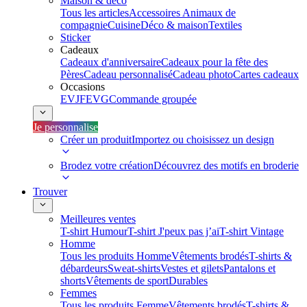
Maison & déco
Tous les articles
Accessoires Animaux de
compagnie
Cuisine
Déco & maison
Textiles
Sticker
Cadeaux
Cadeaux d'anniversaire
Cadeaux pour la fête des
Pères
Cadeau personnalisé
Cadeau photo
Cartes cadeaux
Occasions
EVJF
EVG
Commande groupée
Je personnalise
Créer un produit
Importez ou choisissez un design
Brodez votre création
Découvrez des motifs en broderie
Trouver
Meilleures ventes
T-shirt Humour
T-shirt J'peux pas j’ai
T-shirt Vintage
Homme
Tous les produits Homme
Vêtements brodés
T-shirts &
débardeurs
Sweat-shirts
Vestes et gilets
Pantalons et
shorts
Vêtements de sport
Durables
Femmes
Tous les produits Femme
Vêtements brodés
T-shirts &