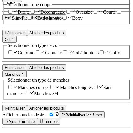
rose
Sélectionner une coupe
Droite
Décontractée
Oversize
Courte
Réinitialiser
Afficher les produits
Slim Fit
Extra longue
Boxy
Réinitialiser
Afficher les produits
Col
Sélectionner un type de col
Col rond
Capuche
Col à boutons
Col V
Réinitialiser
Afficher les produits
Manches
Sélectionner un type de manches
Manches courtes
Manches longues
Sans
manches
Manches 3/4
Réinitialiser
Afficher les produits
Afficher tous les designs
Réinitialiser les filtres
Ajouter un filtre
Trier par