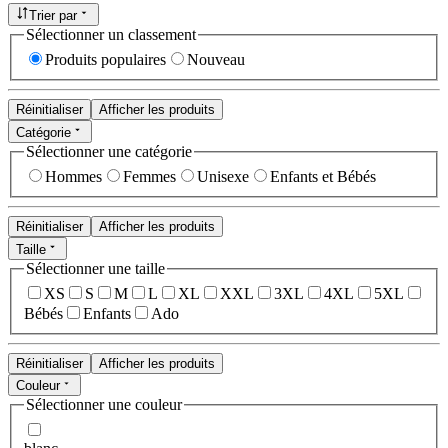
Trier par
Sélectionner un classement
Produits populaires
Nouveau
Réinitialiser
Afficher les produits
Catégorie
Sélectionner une catégorie
Hommes
Femmes
Unisexe
Enfants et Bébés
Réinitialiser
Afficher les produits
Taille
Sélectionner une taille
XS
S
M
L
XL
XXL
3XL
4XL
5XL
Bébés
Enfants
Ado
Réinitialiser
Afficher les produits
Couleur
Sélectionner une couleur