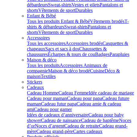
débardeurs
Sweat-shirts
Vestes et gilets
Pantalons et
shorts
Vêtements de sport
Durables
Enfant & Bébé
Tous les produits Enfant & Bébé
Vêtements brodés
T-
shirts & débardeurs
Sweat-shirts
Pantalons et
shorts
Vêtements de sport
Durables
Accessoires
Tous les accessoires
Accessoires brodés
Casquettes &
chapeaux
Sacs et sacs à dos
Chaussettes &
chaussures
Écharpes & tours de cou
Badges
Parapluies
Maison & déco
Tous les produits
Accessoires Animaux de
compagnie
Maison & déco brodé
Cuisine
Déco &
maison
Textiles
Stickers
Cadeaux
Cadeau Homme
Cadeau Femme
Idée cadeau de mariage​
Cadeau pour maman
Cadeau pour papa
Cadeau future
maman
Cadeau futur papa
Cadeau amie & cadeau
ami
Cadeau pour gamer
Idées de cadeaux d’anniversaire
Cadeau pour baby
shower
Cadeau de naissance
Cadeau de baptême
Noces
d’or
Noces d’argent
Cadeau de retraite
Cadeau grand-
mère
Cadeau grand-père
Cartes cadeaux
Produits officiels