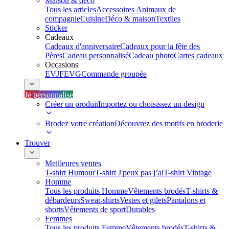
Maison & déco
Tous les articles
Accessoires Animaux de
compagnie
Cuisine
Déco & maison
Textiles
Sticker
Cadeaux
Cadeaux d'anniversaire
Cadeaux pour la fête des
Pères
Cadeau personnalisé
Cadeau photo
Cartes cadeaux
Occasions
EVJF
EVG
Commande groupée
Je personnalise
Créer un produit
Importez ou choisissez un design
Brodez votre création
Découvrez des motifs en broderie
Trouver
Meilleures ventes
T-shirt Humour
T-shirt J'peux pas j’ai
T-shirt Vintage
Homme
Tous les produits Homme
Vêtements brodés
T-shirts &
débardeurs
Sweat-shirts
Vestes et gilets
Pantalons et
shorts
Vêtements de sport
Durables
Femmes
Tous les produits Femme
Vêtements brodés
T-shirts &