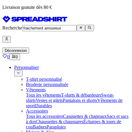
Livraison gratuite dès 80 €
Recherche
Déconnexion
0
0
Personnaliser
T-shirt personnalisé
Broderie personnalisée
Vêtements
Tous les vêtements
T-shirts & débardeurs
Sweat-
shirts
Vestes et gilets
Pantalons et shorts
Vêtements de
sport
Durables
Accessoires
Tous les accessoires
Casquettes & chapeaux
Sacs et sacs
à dos
Chaussettes & chaussures
Écharpes & tours de
cou
Badges
Parapluies