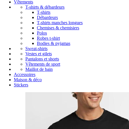
Vêtements
T-shirts & débardeurs
T-shirts
Débardeurs
T-shirts manches longues
Chemises & chemisiers
Polos
Robes t-shirt
Bodies & pyjamas
Sweat-shirts
Vestes et gilets
Pantalons et shorts
Vêtements de sport
Maillot de bain
Accessoires
Maison & déco
Stickers