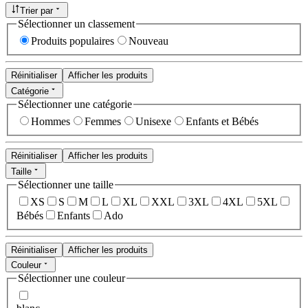
Trier par
Sélectionner un classement
Produits populaires
Nouveau
Réinitialiser
Afficher les produits
Catégorie
Sélectionner une catégorie
Hommes
Femmes
Unisexe
Enfants et Bébés
Réinitialiser
Afficher les produits
Taille
Sélectionner une taille
XS
S
M
L
XL
XXL
3XL
4XL
5XL
Bébés
Enfants
Ado
Réinitialiser
Afficher les produits
Couleur
Sélectionner une couleur