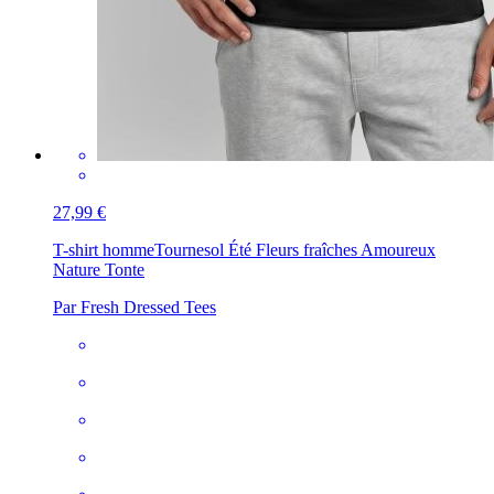
27,99 €
T-shirt homme
Tournesol Été Fleurs fraîches Amoureux
Nature Tonte
Par Fresh Dressed Tees