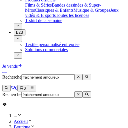
Films & Séries
Bandes dessinées & Super-
héros
Classiques & Enfants
Musique & Groupes
Jeux
vidéo & E-sports
Toutes les licences
T-shirt de la semaine
B2B
Textile personnalisé entreprise
Solutions commerciales
Je vends
Recherche
0
0
Recherche
...
Accueil
Boutique