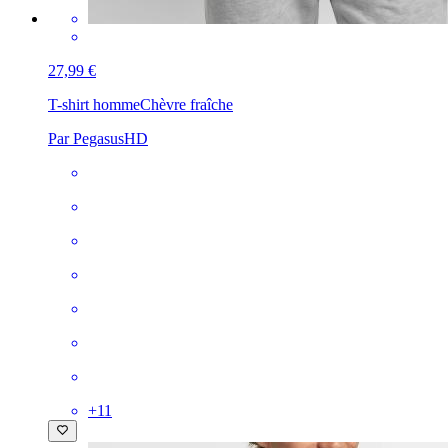
27,99 €
T-shirt homme
Chèvre fraîche
Par PegasusHD
+
11