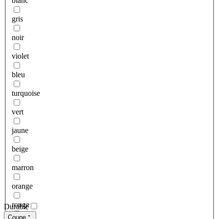
blanc
gris
noir
violet
bleu
turquoise
vert
jaune
beige
marron
orange
rouge
Durable
Coupe