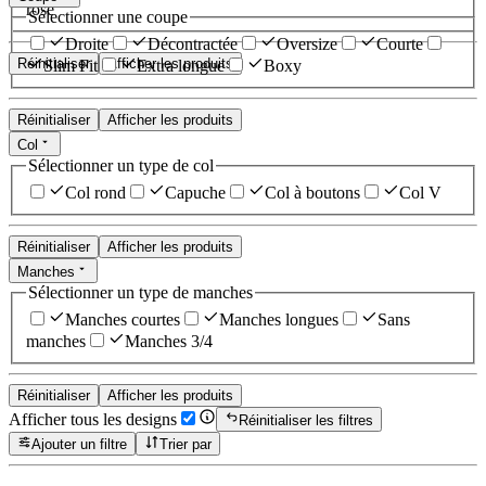
rose
Sélectionner une coupe
Droite
Décontractée
Oversize
Courte
Réinitialiser
Afficher les produits
Slim Fit
Extra longue
Boxy
Réinitialiser
Afficher les produits
Col
Sélectionner un type de col
Col rond
Capuche
Col à boutons
Col V
Réinitialiser
Afficher les produits
Manches
Sélectionner un type de manches
Manches courtes
Manches longues
Sans
manches
Manches 3/4
Réinitialiser
Afficher les produits
Afficher tous les designs
Réinitialiser les filtres
Ajouter un filtre
Trier par