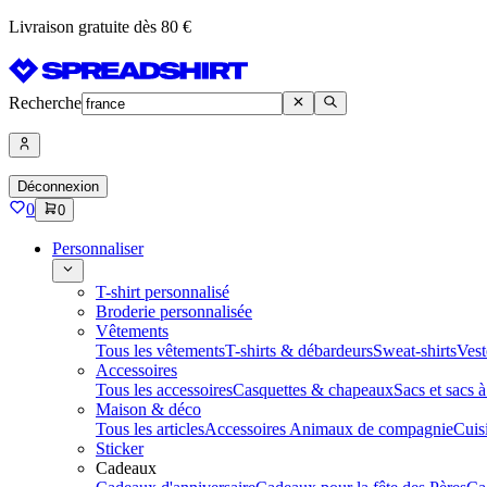
Livraison gratuite dès 80 €
Recherche
Déconnexion
0
0
Personnaliser
T-shirt personnalisé
Broderie personnalisée
Vêtements
Tous les vêtements
T-shirts & débardeurs
Sweat-shirts
Vest
Accessoires
Tous les accessoires
Casquettes & chapeaux
Sacs et sacs 
Maison & déco
Tous les articles
Accessoires Animaux de compagnie
Cuis
Sticker
Cadeaux