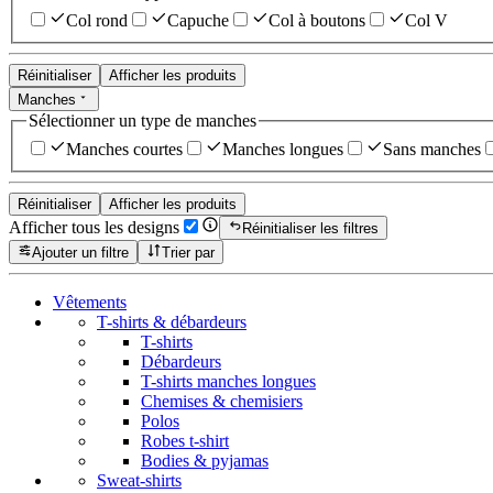
Col rond
Capuche
Col à boutons
Col V
Réinitialiser
Afficher les produits
Manches
Sélectionner un type de manches
Manches courtes
Manches longues
Sans manches
Réinitialiser
Afficher les produits
Afficher tous les designs
Réinitialiser les filtres
Ajouter un filtre
Trier par
Vêtements
T-shirts & débardeurs
T-shirts
Débardeurs
T-shirts manches longues
Chemises & chemisiers
Polos
Robes t-shirt
Bodies & pyjamas
Sweat-shirts