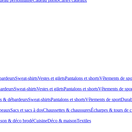
deau personnalisé
Cadeau photo
Cartes cadeaux
bardeurs
Sweat-shirts
Vestes et gilets
Pantalons et shorts
Vêtements de spo
bardeurs
Sweat-shirts
Vestes et gilets
Pantalons et shorts
Vêtements de spor
ts & débardeurs
Sweat-shirts
Pantalons et shorts
Vêtements de sport
Durab
peaux
Sacs et sacs à dos
Chaussettes & chaussures
Écharpes & tours de 
son & déco brodé
Cuisine
Déco & maison
Textiles