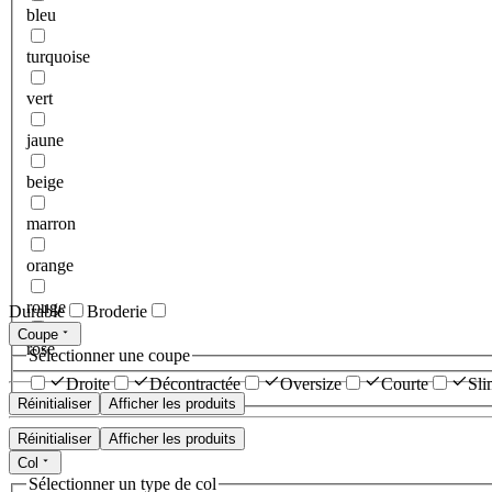
bleu
turquoise
vert
jaune
beige
marron
orange
rouge
Durable
Broderie
Coupe
rose
Sélectionner une coupe
Droite
Décontractée
Oversize
Courte
Sli
Réinitialiser
Afficher les produits
Réinitialiser
Afficher les produits
Col
Sélectionner un type de col