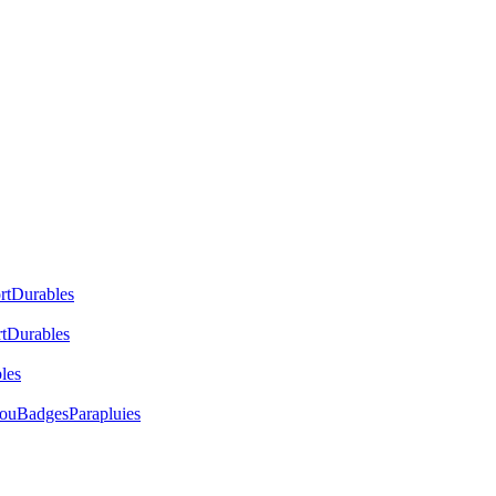
rt
Durables
t
Durables
les
cou
Badges
Parapluies