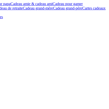
ur papa
Cadeau amie & cadeau ami
Cadeau pour gamer
eau de retraite
Cadeau grand-mère
Cadeau grand-père
Cartes cadeaux
es