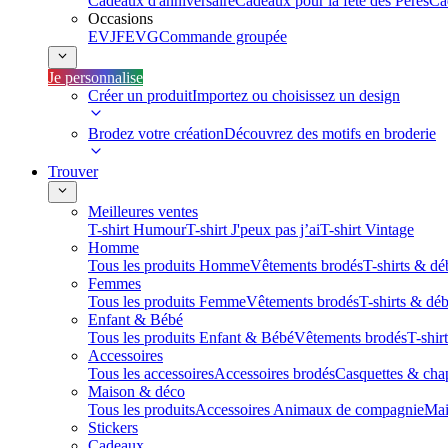
Cadeaux d'anniversaire
Cadeaux pour la fête des Pères
Ca
Occasions
EVJF
EVG
Commande groupée
Je personnalise
Créer un produit
Importez ou choisissez un design
Brodez votre création
Découvrez des motifs en broderie
Trouver
Meilleures ventes
T-shirt Humour
T-shirt J'peux pas j’ai
T-shirt Vintage
Homme
Tous les produits Homme
Vêtements brodés
T-shirts & dé
Femmes
Tous les produits Femme
Vêtements brodés
T-shirts & dé
Enfant & Bébé
Tous les produits Enfant & Bébé
Vêtements brodés
T-shir
Accessoires
Tous les accessoires
Accessoires brodés
Casquettes & cha
Maison & déco
Tous les produits
Accessoires Animaux de compagnie
Mai
Stickers
Cadeaux