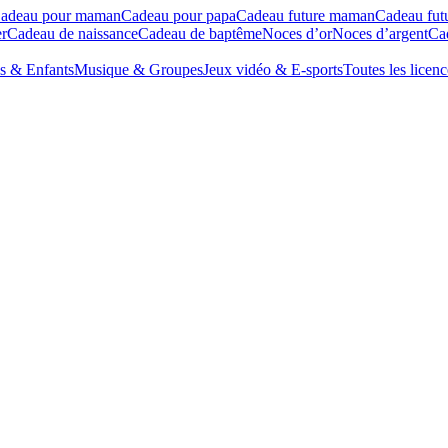
adeau pour maman
Cadeau pour papa
Cadeau future maman
Cadeau fut
r
Cadeau de naissance
Cadeau de baptême
Noces d’or
Noces d’argent
Cad
s & Enfants
Musique & Groupes
Jeux vidéo & E-sports
Toutes les licenc