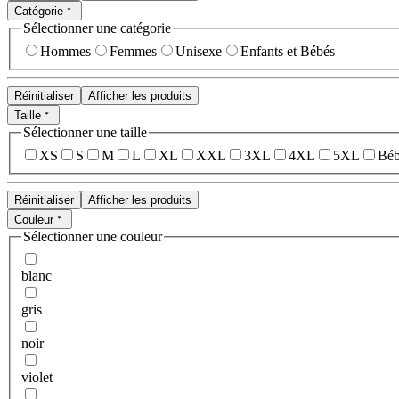
Catégorie
Sélectionner une catégorie
Hommes
Femmes
Unisexe
Enfants et Bébés
Réinitialiser
Afficher les produits
Taille
Sélectionner une taille
XS
S
M
L
XL
XXL
3XL
4XL
5XL
Béb
Réinitialiser
Afficher les produits
Couleur
Sélectionner une couleur
blanc
gris
noir
violet