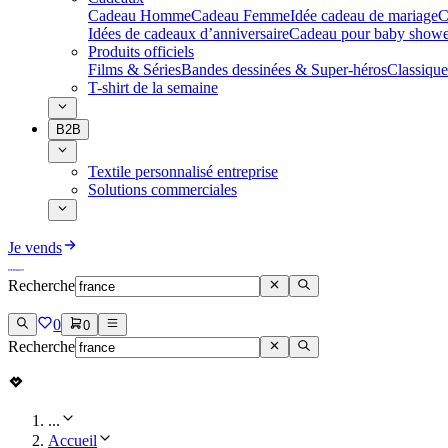
Cadeau Homme
Cadeau Femme
Idée cadeau de mariage​
C
Idées de cadeaux d’anniversaire
Cadeau pour baby showe
Produits officiels
Films & Séries
Bandes dessinées & Super-héros
Classique
T-shirt de la semaine
B2B
Textile personnalisé entreprise
Solutions commerciales
Je vends
Recherche
0
0
Recherche
...
Accueil