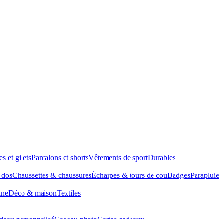
es et gilets
Pantalons et shorts
Vêtements de sport
Durables
à dos
Chaussettes & chaussures
Écharpes & tours de cou
Badges
Parapluie
ine
Déco & maison
Textiles