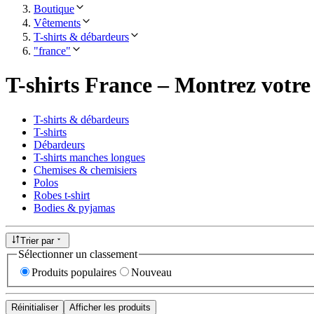
Boutique
Vêtements
T-shirts & débardeurs
"france"
T-shirts France – Montrez votre
T-shirts & débardeurs
T-shirts
Débardeurs
T-shirts manches longues
Chemises & chemisiers
Polos
Robes t-shirt
Bodies & pyjamas
Trier par
Sélectionner un classement
Produits populaires
Nouveau
Réinitialiser
Afficher les produits