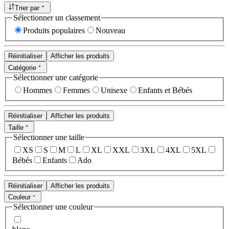
Trier par
Sélectionner un classement
Produits populaires
Nouveau
Réinitialiser
Afficher les produits
Catégorie
Sélectionner une catégorie
Hommes
Femmes
Unisexe
Enfants et Bébés
Réinitialiser
Afficher les produits
Taille
Sélectionner une taille
XS
S
M
L
XL
XXL
3XL
4XL
5XL
Bébés
Enfants
Ado
Réinitialiser
Afficher les produits
Couleur
Sélectionner une couleur