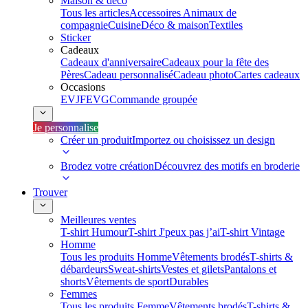
Maison & déco
Tous les articles
Accessoires Animaux de
compagnie
Cuisine
Déco & maison
Textiles
Sticker
Cadeaux
Cadeaux d'anniversaire
Cadeaux pour la fête des
Pères
Cadeau personnalisé
Cadeau photo
Cartes cadeaux
Occasions
EVJF
EVG
Commande groupée
Je personnalise
Créer un produit
Importez ou choisissez un design
Brodez votre création
Découvrez des motifs en broderie
Trouver
Meilleures ventes
T-shirt Humour
T-shirt J'peux pas j’ai
T-shirt Vintage
Homme
Tous les produits Homme
Vêtements brodés
T-shirts &
débardeurs
Sweat-shirts
Vestes et gilets
Pantalons et
shorts
Vêtements de sport
Durables
Femmes
Tous les produits Femme
Vêtements brodés
T-shirts &