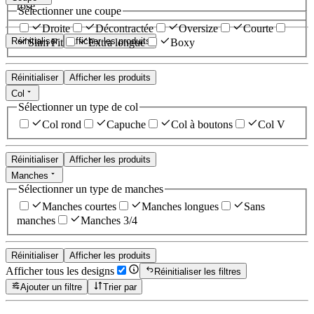
rose
Sélectionner une coupe
Droite
Décontractée
Oversize
Courte
Réinitialiser
Afficher les produits
Slim Fit
Extra longue
Boxy
Réinitialiser
Afficher les produits
Col
Sélectionner un type de col
Col rond
Capuche
Col à boutons
Col V
Réinitialiser
Afficher les produits
Manches
Sélectionner un type de manches
Manches courtes
Manches longues
Sans
manches
Manches 3/4
Réinitialiser
Afficher les produits
Afficher tous les designs
Réinitialiser les filtres
Ajouter un filtre
Trier par