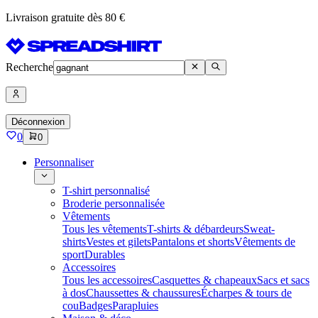
Livraison gratuite dès 80 €
Recherche
Déconnexion
0
0
Personnaliser
T-shirt personnalisé
Broderie personnalisée
Vêtements
Tous les vêtements
T-shirts & débardeurs
Sweat-
shirts
Vestes et gilets
Pantalons et shorts
Vêtements de
sport
Durables
Accessoires
Tous les accessoires
Casquettes & chapeaux
Sacs et sacs
à dos
Chaussettes & chaussures
Écharpes & tours de
cou
Badges
Parapluies