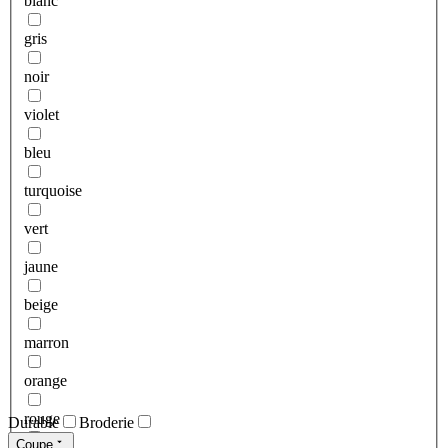
blanc
gris
noir
violet
bleu
turquoise
vert
jaune
beige
marron
orange
rouge
Durable
Broderie
Coupe