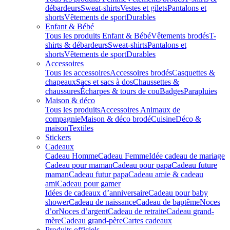
débardeurs
Sweat-shirts
Vestes et gilets
Pantalons et
shorts
Vêtements de sport
Durables
Enfant & Bébé
Tous les produits Enfant & Bébé
Vêtements brodés
T-
shirts & débardeurs
Sweat-shirts
Pantalons et
shorts
Vêtements de sport
Durables
Accessoires
Tous les accessoires
Accessoires brodés
Casquettes &
chapeaux
Sacs et sacs à dos
Chaussettes &
chaussures
Écharpes & tours de cou
Badges
Parapluies
Maison & déco
Tous les produits
Accessoires Animaux de
compagnie
Maison & déco brodé
Cuisine
Déco &
maison
Textiles
Stickers
Cadeaux
Cadeau Homme
Cadeau Femme
Idée cadeau de mariage​
Cadeau pour maman
Cadeau pour papa
Cadeau future
maman
Cadeau futur papa
Cadeau amie & cadeau
ami
Cadeau pour gamer
Idées de cadeaux d’anniversaire
Cadeau pour baby
shower
Cadeau de naissance
Cadeau de baptême
Noces
d’or
Noces d’argent
Cadeau de retraite
Cadeau grand-
mère
Cadeau grand-père
Cartes cadeaux
Produits officiels