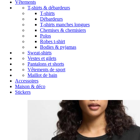
Vêtements
T-shirts & débardeurs
T-shirts
Débardeurs
T-shirts manches longues
Chemises & chemisiers
Polos
Robes t-shirt
Bodies & pyjamas
Sweat-shirts
Vestes et gilets
Pantalons et shorts
Vêtements de sport
Maillot de bain
Accessoires
Maison & déco
Stickers