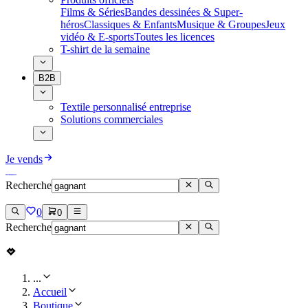
Films & Séries
Bandes dessinées & Super-
héros
Classiques & Enfants
Musique & Groupes
Jeux
vidéo & E-sports
Toutes les licences
T-shirt de la semaine
B2B
Textile personnalisé entreprise
Solutions commerciales
Je vends
Recherche
0
0
Recherche
...
Accueil
Boutique