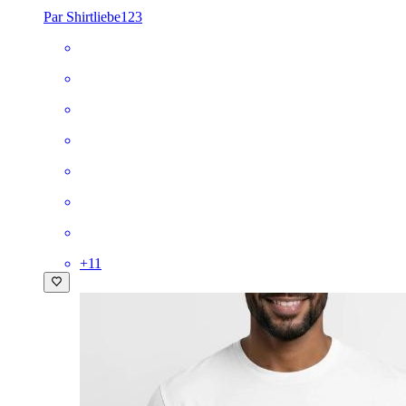
Par Shirtliebe123
+
11