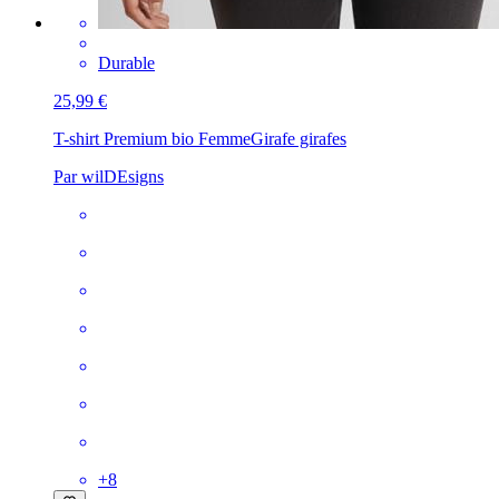
Durable
25,99 €
T-shirt Premium bio Femme
Girafe girafes
Par wilDEsigns
+
8