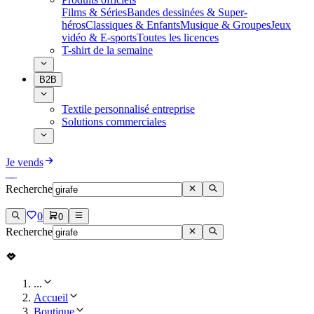
Films & Séries
Bandes dessinées & Super-
héros
Classiques & Enfants
Musique & Groupes
Jeux
vidéo & E-sports
Toutes les licences
T-shirt de la semaine
B2B
Textile personnalisé entreprise
Solutions commerciales
Je vends
Recherche
0
0
Recherche
...
Accueil
Boutique