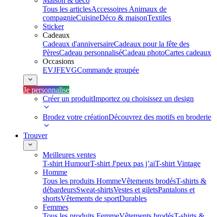
Maison & déco
Tous les articles
Accessoires Animaux de
compagnie
Cuisine
Déco & maison
Textiles
Sticker
Cadeaux
Cadeaux d'anniversaire
Cadeaux pour la fête des
Pères
Cadeau personnalisé
Cadeau photo
Cartes cadeaux
Occasions
EVJF
EVG
Commande groupée
Je personnalise
Créer un produit
Importez ou choisissez un design
Brodez votre création
Découvrez des motifs en broderie
Trouver
Meilleures ventes
T-shirt Humour
T-shirt J'peux pas j’ai
T-shirt Vintage
Homme
Tous les produits Homme
Vêtements brodés
T-shirts &
débardeurs
Sweat-shirts
Vestes et gilets
Pantalons et
shorts
Vêtements de sport
Durables
Femmes
Tous les produits Femme
Vêtements brodés
T-shirts &