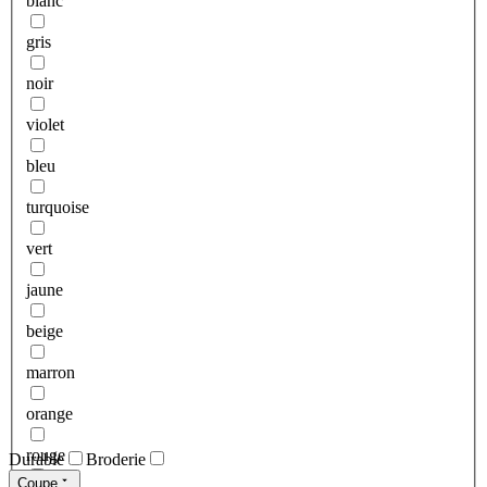
blanc
gris
noir
violet
bleu
turquoise
vert
jaune
beige
marron
orange
rouge
Durable
Broderie
Coupe