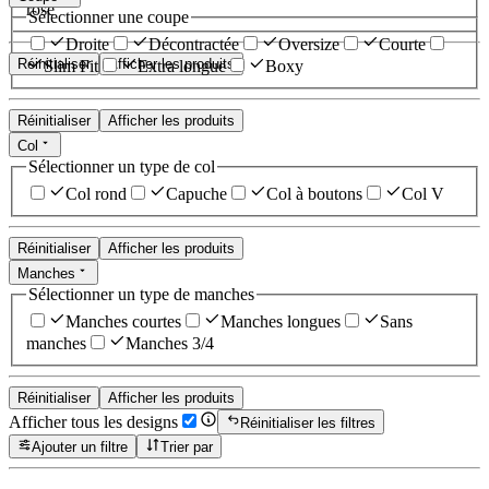
rose
Sélectionner une coupe
Droite
Décontractée
Oversize
Courte
Réinitialiser
Afficher les produits
Slim Fit
Extra longue
Boxy
Réinitialiser
Afficher les produits
Col
Sélectionner un type de col
Col rond
Capuche
Col à boutons
Col V
Réinitialiser
Afficher les produits
Manches
Sélectionner un type de manches
Manches courtes
Manches longues
Sans
manches
Manches 3/4
Réinitialiser
Afficher les produits
Afficher tous les designs
Réinitialiser les filtres
Ajouter un filtre
Trier par