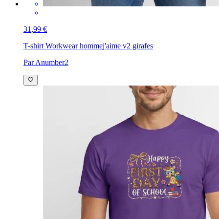
31,99 €
T-shirt Workwear homme
j'aime v2 girafes
Par Anumber2