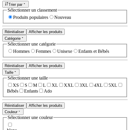
Trier par
Sélectionner un classement
Produits populaires
Nouveau
Réinitialiser
Afficher les produits
Catégorie
Sélectionner une catégorie
Hommes
Femmes
Unisexe
Enfants et Bébés
Réinitialiser
Afficher les produits
Taille
Sélectionner une taille
XS
S
M
L
XL
XXL
3XL
4XL
5XL
Bébés
Enfants
Ado
Réinitialiser
Afficher les produits
Couleur
Sélectionner une couleur