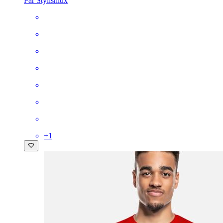
Par Stylishlux
+
1