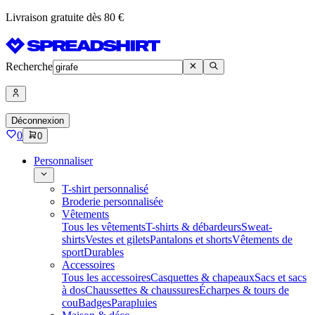
Livraison gratuite dès 80 €
Recherche
Déconnexion
0
0
Personnaliser
T-shirt personnalisé
Broderie personnalisée
Vêtements
Tous les vêtements
T-shirts & débardeurs
Sweat-
shirts
Vestes et gilets
Pantalons et shorts
Vêtements de
sport
Durables
Accessoires
Tous les accessoires
Casquettes & chapeaux
Sacs et sacs
à dos
Chaussettes & chaussures
Écharpes & tours de
cou
Badges
Parapluies