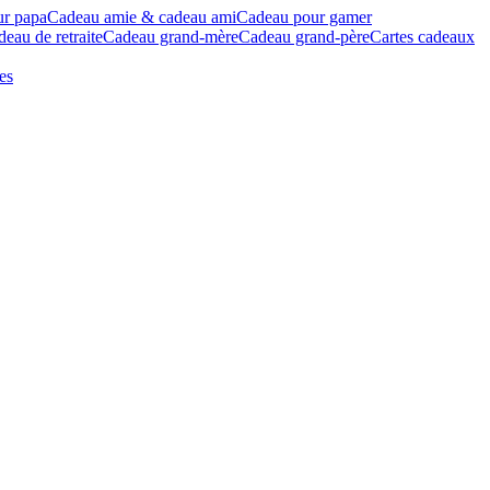
ur papa
Cadeau amie & cadeau ami
Cadeau pour gamer
eau de retraite
Cadeau grand-mère
Cadeau grand-père
Cartes cadeaux
es