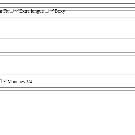
m Fit
Extra longue
Boxy
Manches 3/4