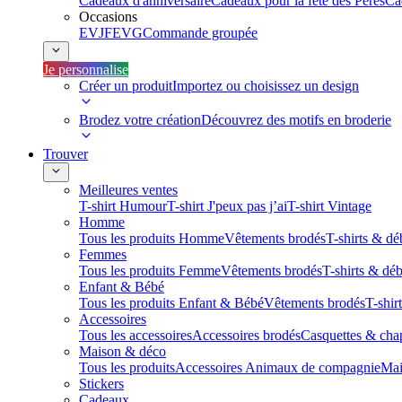
Cadeaux d'anniversaire
Cadeaux pour la fête des Pères
Ca
Occasions
EVJF
EVG
Commande groupée
Je personnalise
Créer un produit
Importez ou choisissez un design
Brodez votre création
Découvrez des motifs en broderie
Trouver
Meilleures ventes
T-shirt Humour
T-shirt J'peux pas j’ai
T-shirt Vintage
Homme
Tous les produits Homme
Vêtements brodés
T-shirts & dé
Femmes
Tous les produits Femme
Vêtements brodés
T-shirts & dé
Enfant & Bébé
Tous les produits Enfant & Bébé
Vêtements brodés
T-shir
Accessoires
Tous les accessoires
Accessoires brodés
Casquettes & cha
Maison & déco
Tous les produits
Accessoires Animaux de compagnie
Mai
Stickers
Cadeaux