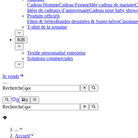
Cadeau Homme
Cadeau Femme
Idée cadeau de mariage​
C
Idées de cadeaux d’anniversaire
Cadeau pour baby showe
Produits officiels
Films & Séries
Bandes dessinées & Super-héros
Classique
T-shirt de la semaine
B2B
Textile personnalisé entreprise
Solutions commerciales
Je vends
Recherche
0
0
Recherche
...
Accueil