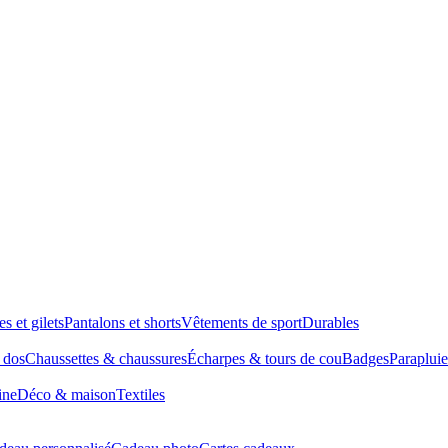
es et gilets
Pantalons et shorts
Vêtements de sport
Durables
à dos
Chaussettes & chaussures
Écharpes & tours de cou
Badges
Parapluie
ine
Déco & maison
Textiles