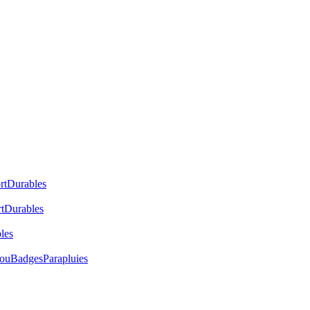
rt
Durables
t
Durables
les
cou
Badges
Parapluies