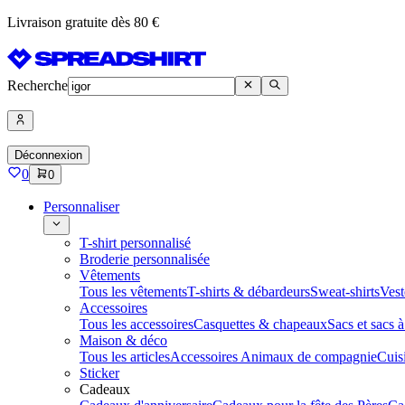
Livraison gratuite dès 80 €
Recherche
Déconnexion
0
0
Personnaliser
T-shirt personnalisé
Broderie personnalisée
Vêtements
Tous les vêtements
T-shirts & débardeurs
Sweat-shirts
Vest
Accessoires
Tous les accessoires
Casquettes & chapeaux
Sacs et sacs 
Maison & déco
Tous les articles
Accessoires Animaux de compagnie
Cuis
Sticker
Cadeaux