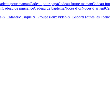
adeau pour maman
Cadeau pour papa
Cadeau future maman
Cadeau fut
r
Cadeau de naissance
Cadeau de baptême
Noces d’or
Noces d’argent
Cad
s & Enfants
Musique & Groupes
Jeux vidéo & E-sports
Toutes les licenc