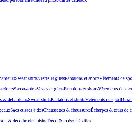
deau personnalisé
Cadeau photo
Cartes cadeaux
bardeurs
Sweat-shirts
Vestes et gilets
Pantalons et shorts
Vêtements de spo
bardeurs
Sweat-shirts
Vestes et gilets
Pantalons et shorts
Vêtements de spor
ts & débardeurs
Sweat-shirts
Pantalons et shorts
Vêtements de sport
Durab
peaux
Sacs et sacs à dos
Chaussettes & chaussures
Écharpes & tours de 
son & déco brodé
Cuisine
Déco & maison
Textiles