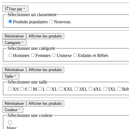
Trier par
Sélectionner un classement
Produits populaires
Nouveau
Réinitialiser
Afficher les produits
Catégorie
Sélectionner une catégorie
Hommes
Femmes
Unisexe
Enfants et Bébés
Réinitialiser
Afficher les produits
Taille
Sélectionner une taille
XS
S
M
L
XL
XXL
3XL
4XL
5XL
Béb
Réinitialiser
Afficher les produits
Couleur
Sélectionner une couleur
blanc