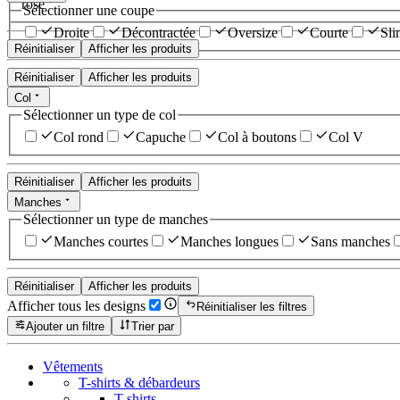
rose
Sélectionner une coupe
Droite
Décontractée
Oversize
Courte
Sli
Réinitialiser
Afficher les produits
Réinitialiser
Afficher les produits
Col
Sélectionner un type de col
Col rond
Capuche
Col à boutons
Col V
Réinitialiser
Afficher les produits
Manches
Sélectionner un type de manches
Manches courtes
Manches longues
Sans manches
Réinitialiser
Afficher les produits
Afficher tous les designs
Réinitialiser les filtres
Ajouter un filtre
Trier par
Vêtements
T-shirts & débardeurs
T-shirts