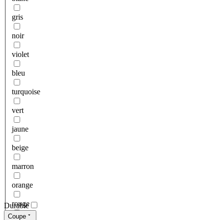
gris
noir
violet
bleu
turquoise
vert
jaune
beige
marron
orange
rouge
Durable
Coupe