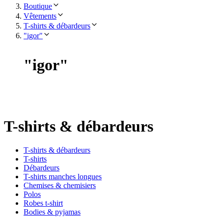
Boutique
Vêtements
T-shirts & débardeurs
"igor"
"
igor
"
T-shirts & débardeurs
T-shirts & débardeurs
T-shirts
Débardeurs
T-shirts manches longues
Chemises & chemisiers
Polos
Robes t-shirt
Bodies & pyjamas