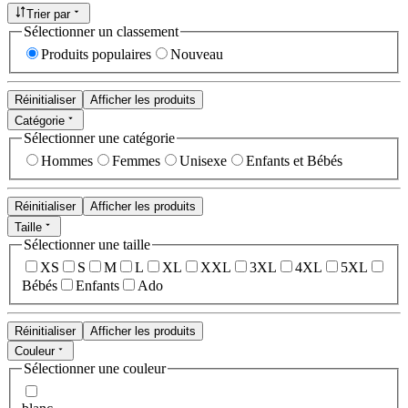
Trier par
Sélectionner un classement
Produits populaires
Nouveau
Réinitialiser
Afficher les produits
Catégorie
Sélectionner une catégorie
Hommes
Femmes
Unisexe
Enfants et Bébés
Réinitialiser
Afficher les produits
Taille
Sélectionner une taille
XS
S
M
L
XL
XXL
3XL
4XL
5XL
Bébés
Enfants
Ado
Réinitialiser
Afficher les produits
Couleur
Sélectionner une couleur