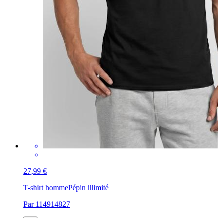
27,99 €
T-shirt homme
Pépin illimité
Par 114914827