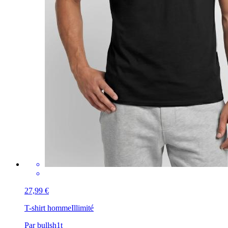
27,99 €
T-shirt homme
Illimité
Par bullsh1t