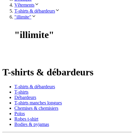
Vêtements
T-shirts & débardeurs
"illimite"
"
illimite
"
T-shirts & débardeurs
T-shirts & débardeurs
T-shirts
Débardeurs
T-shirts manches longues
Chemises & chemisiers
Polos
Robes t-shirt
Bodies & pyjamas