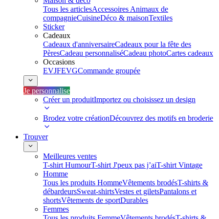
Maison & déco
Tous les articles
Accessoires Animaux de
compagnie
Cuisine
Déco & maison
Textiles
Sticker
Cadeaux
Cadeaux d'anniversaire
Cadeaux pour la fête des
Pères
Cadeau personnalisé
Cadeau photo
Cartes cadeaux
Occasions
EVJF
EVG
Commande groupée
Je personnalise
Créer un produit
Importez ou choisissez un design
Brodez votre création
Découvrez des motifs en broderie
Trouver
Meilleures ventes
T-shirt Humour
T-shirt J'peux pas j’ai
T-shirt Vintage
Homme
Tous les produits Homme
Vêtements brodés
T-shirts &
débardeurs
Sweat-shirts
Vestes et gilets
Pantalons et
shorts
Vêtements de sport
Durables
Femmes
Tous les produits Femme
Vêtements brodés
T-shirts &