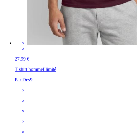
27,99 €
T-shirt homme
Illimité
Par Des9