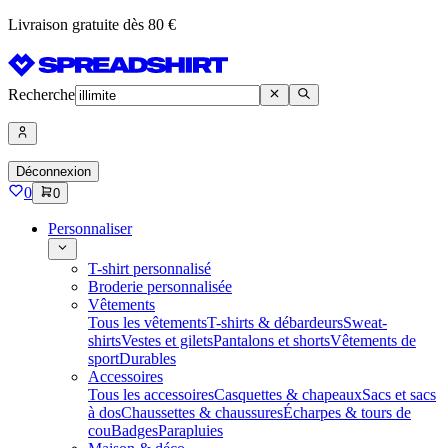
Livraison gratuite dès 80 €
Recherche
Déconnexion
0
0
Personnaliser
T-shirt personnalisé
Broderie personnalisée
Vêtements
Tous les vêtements
T-shirts & débardeurs
Sweat-
shirts
Vestes et gilets
Pantalons et shorts
Vêtements de
sport
Durables
Accessoires
Tous les accessoires
Casquettes & chapeaux
Sacs et sacs
à dos
Chaussettes & chaussures
Écharpes & tours de
cou
Badges
Parapluies