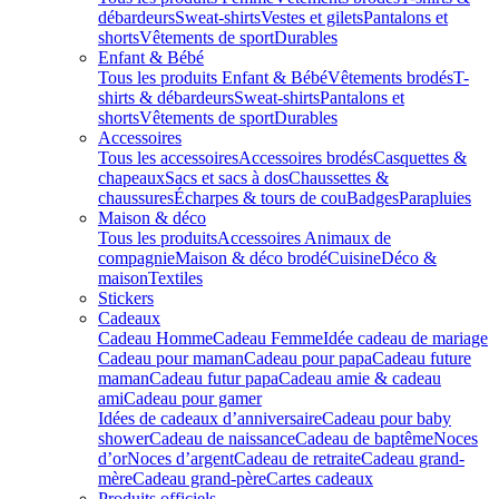
débardeurs
Sweat-shirts
Vestes et gilets
Pantalons et
shorts
Vêtements de sport
Durables
Enfant & Bébé
Tous les produits Enfant & Bébé
Vêtements brodés
T-
shirts & débardeurs
Sweat-shirts
Pantalons et
shorts
Vêtements de sport
Durables
Accessoires
Tous les accessoires
Accessoires brodés
Casquettes &
chapeaux
Sacs et sacs à dos
Chaussettes &
chaussures
Écharpes & tours de cou
Badges
Parapluies
Maison & déco
Tous les produits
Accessoires Animaux de
compagnie
Maison & déco brodé
Cuisine
Déco &
maison
Textiles
Stickers
Cadeaux
Cadeau Homme
Cadeau Femme
Idée cadeau de mariage​
Cadeau pour maman
Cadeau pour papa
Cadeau future
maman
Cadeau futur papa
Cadeau amie & cadeau
ami
Cadeau pour gamer
Idées de cadeaux d’anniversaire
Cadeau pour baby
shower
Cadeau de naissance
Cadeau de baptême
Noces
d’or
Noces d’argent
Cadeau de retraite
Cadeau grand-
mère
Cadeau grand-père
Cartes cadeaux
Produits officiels