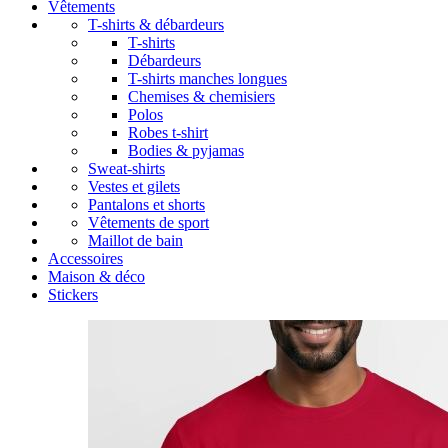
Vêtements
T-shirts & débardeurs
T-shirts
Débardeurs
T-shirts manches longues
Chemises & chemisiers
Polos
Robes t-shirt
Bodies & pyjamas
Sweat-shirts
Vestes et gilets
Pantalons et shorts
Vêtements de sport
Maillot de bain
Accessoires
Maison & déco
Stickers