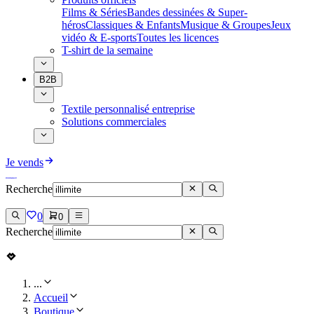
Films & Séries
Bandes dessinées & Super-
héros
Classiques & Enfants
Musique & Groupes
Jeux
vidéo & E-sports
Toutes les licences
T-shirt de la semaine
B2B
Textile personnalisé entreprise
Solutions commerciales
Je vends
Recherche
0
0
Recherche
...
Accueil
Boutique