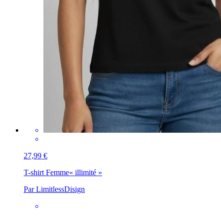
27,99 €
T-shirt Femme
« illimité »
Par LimitlessDisign