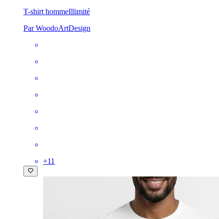
T-shirt homme
Illimité
Par WoodoArtDesign
+
11