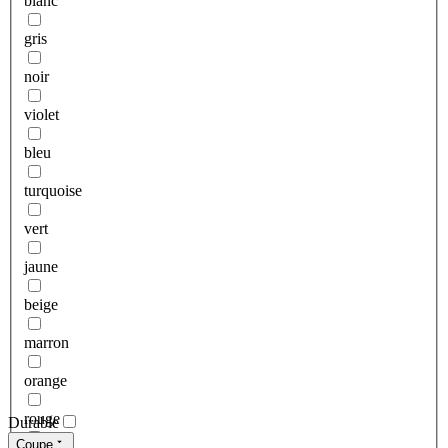
blanc
gris
noir
violet
bleu
turquoise
vert
jaune
beige
marron
orange
rouge
Durable
Coupe