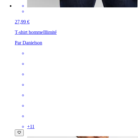
27,99 €
T-shirt homme
Illimité
Par Danielson
+
11