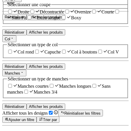
rose
Sélectionner une coupe
Droite
Décontractée
Oversize
Courte
Réinitialiser
Afficher les produits
Slim Fit
Extra longue
Boxy
Réinitialiser
Afficher les produits
Col
Sélectionner un type de col
Col rond
Capuche
Col à boutons
Col V
Réinitialiser
Afficher les produits
Manches
Sélectionner un type de manches
Manches courtes
Manches longues
Sans
manches
Manches 3/4
Réinitialiser
Afficher les produits
Afficher tous les designs
Réinitialiser les filtres
Ajouter un filtre
Trier par