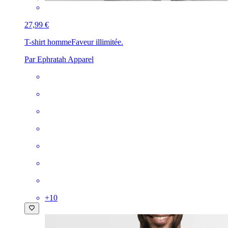
27,99 €
T-shirt homme
Faveur illimitée.
Par Ephratah Apparel
+
10