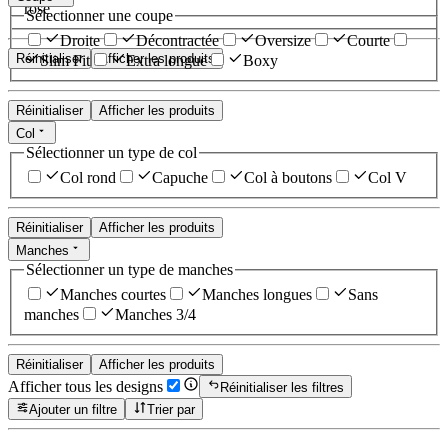
rose
Sélectionner une coupe
Droite
Décontractée
Oversize
Courte
Réinitialiser
Afficher les produits
Slim Fit
Extra longue
Boxy
Réinitialiser
Afficher les produits
Col
Sélectionner un type de col
Col rond
Capuche
Col à boutons
Col V
Réinitialiser
Afficher les produits
Manches
Sélectionner un type de manches
Manches courtes
Manches longues
Sans
manches
Manches 3/4
Réinitialiser
Afficher les produits
Afficher tous les designs
Réinitialiser les filtres
Ajouter un filtre
Trier par