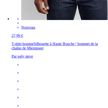
Nouveau
27,99 €
T-shirt homme
Silhouette à Haute Bouche | Sommet de la
chaîne de Mieminger
Par ugly steve