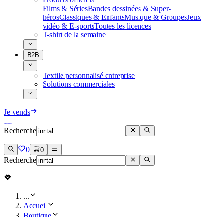
Films & Séries
Bandes dessinées & Super-
héros
Classiques & Enfants
Musique & Groupes
Jeux
vidéo & E-sports
Toutes les licences
T-shirt de la semaine
B2B
Textile personnalisé entreprise
Solutions commerciales
Je vends
Recherche
0
0
Recherche
...
Accueil
Boutique