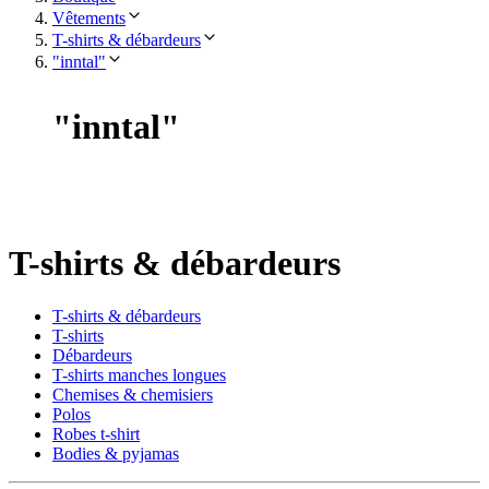
Vêtements
T-shirts & débardeurs
"inntal"
"
inntal
"
T-shirts & débardeurs
T-shirts & débardeurs
T-shirts
Débardeurs
T-shirts manches longues
Chemises & chemisiers
Polos
Robes t-shirt
Bodies & pyjamas