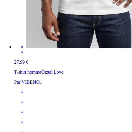
27,99 €
T-shirt homme
Ötztal Love
Par VIBENO1