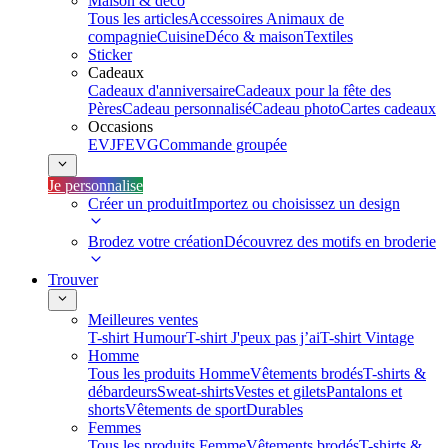
Maison & déco
Tous les articles
Accessoires Animaux de
compagnie
Cuisine
Déco & maison
Textiles
Sticker
Cadeaux
Cadeaux d'anniversaire
Cadeaux pour la fête des
Pères
Cadeau personnalisé
Cadeau photo
Cartes cadeaux
Occasions
EVJF
EVG
Commande groupée
Je personnalise
Créer un produit
Importez ou choisissez un design
Brodez votre création
Découvrez des motifs en broderie
Trouver
Meilleures ventes
T-shirt Humour
T-shirt J'peux pas j’ai
T-shirt Vintage
Homme
Tous les produits Homme
Vêtements brodés
T-shirts &
débardeurs
Sweat-shirts
Vestes et gilets
Pantalons et
shorts
Vêtements de sport
Durables
Femmes
Tous les produits Femme
Vêtements brodés
T-shirts &