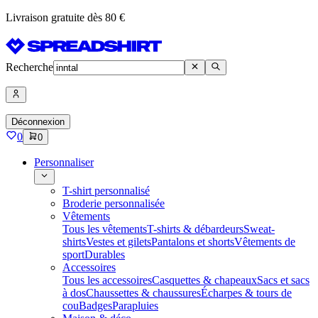
Livraison gratuite dès 80 €
Recherche
Déconnexion
0
0
Personnaliser
T-shirt personnalisé
Broderie personnalisée
Vêtements
Tous les vêtements
T-shirts & débardeurs
Sweat-
shirts
Vestes et gilets
Pantalons et shorts
Vêtements de
sport
Durables
Accessoires
Tous les accessoires
Casquettes & chapeaux
Sacs et sacs
à dos
Chaussettes & chaussures
Écharpes & tours de
cou
Badges
Parapluies