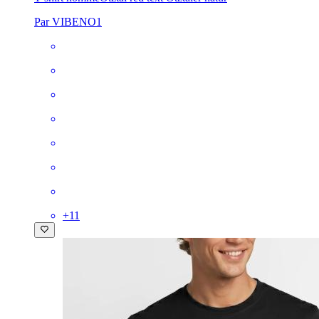
Par VIBENO1
+
11