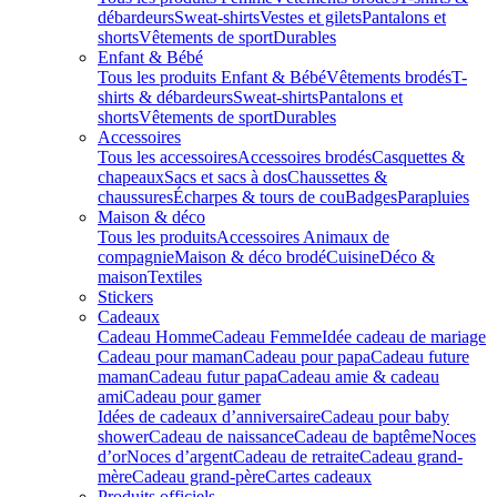
débardeurs
Sweat-shirts
Vestes et gilets
Pantalons et
shorts
Vêtements de sport
Durables
Enfant & Bébé
Tous les produits Enfant & Bébé
Vêtements brodés
T-
shirts & débardeurs
Sweat-shirts
Pantalons et
shorts
Vêtements de sport
Durables
Accessoires
Tous les accessoires
Accessoires brodés
Casquettes &
chapeaux
Sacs et sacs à dos
Chaussettes &
chaussures
Écharpes & tours de cou
Badges
Parapluies
Maison & déco
Tous les produits
Accessoires Animaux de
compagnie
Maison & déco brodé
Cuisine
Déco &
maison
Textiles
Stickers
Cadeaux
Cadeau Homme
Cadeau Femme
Idée cadeau de mariage​
Cadeau pour maman
Cadeau pour papa
Cadeau future
maman
Cadeau futur papa
Cadeau amie & cadeau
ami
Cadeau pour gamer
Idées de cadeaux d’anniversaire
Cadeau pour baby
shower
Cadeau de naissance
Cadeau de baptême
Noces
d’or
Noces d’argent
Cadeau de retraite
Cadeau grand-
mère
Cadeau grand-père
Cartes cadeaux
Produits officiels