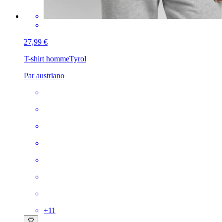
27,99 €
T-shirt homme
Tyrol
Par austriano
+
11