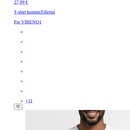
27,99 €
T-shirt homme
Zillertal
Par VIBENO1
+
11