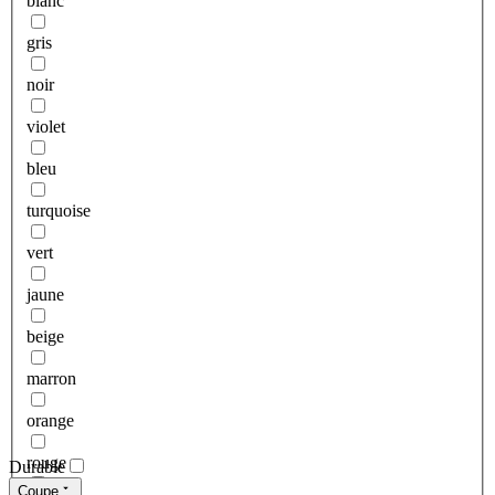
blanc
gris
noir
violet
bleu
turquoise
vert
jaune
beige
marron
orange
rouge
Durable
Coupe