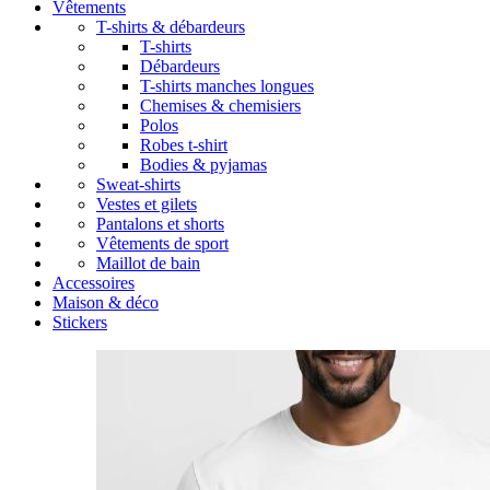
Vêtements
T-shirts & débardeurs
T-shirts
Débardeurs
T-shirts manches longues
Chemises & chemisiers
Polos
Robes t-shirt
Bodies & pyjamas
Sweat-shirts
Vestes et gilets
Pantalons et shorts
Vêtements de sport
Maillot de bain
Accessoires
Maison & déco
Stickers