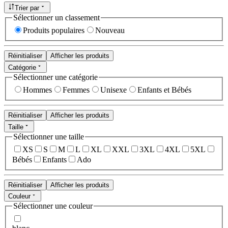
Trier par
Sélectionner un classement
Produits populaires
Nouveau
Réinitialiser
Afficher les produits
Catégorie
Sélectionner une catégorie
Hommes
Femmes
Unisexe
Enfants et Bébés
Réinitialiser
Afficher les produits
Taille
Sélectionner une taille
XS
S
M
L
XL
XXL
3XL
4XL
5XL
Bébés
Enfants
Ado
Réinitialiser
Afficher les produits
Couleur
Sélectionner une couleur