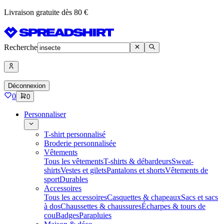
Livraison gratuite dès 80 €
Recherche
Déconnexion
0
0
Personnaliser
T-shirt personnalisé
Broderie personnalisée
Vêtements
Tous les vêtements
T-shirts & débardeurs
Sweat-
shirts
Vestes et gilets
Pantalons et shorts
Vêtements de
sport
Durables
Accessoires
Tous les accessoires
Casquettes & chapeaux
Sacs et sacs
à dos
Chaussettes & chaussures
Écharpes & tours de
cou
Badges
Parapluies