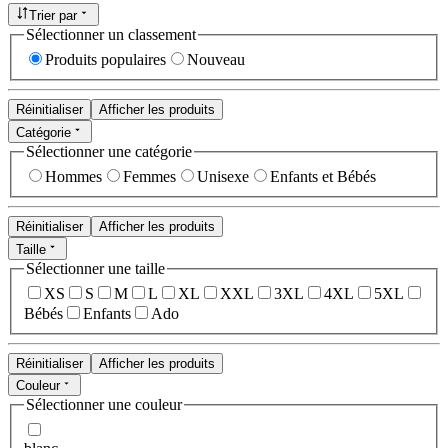
Trier par
Sélectionner un classement
Produits populaires
Nouveau
Réinitialiser
Afficher les produits
Catégorie
Sélectionner une catégorie
Hommes
Femmes
Unisexe
Enfants et Bébés
Réinitialiser
Afficher les produits
Taille
Sélectionner une taille
XS
S
M
L
XL
XXL
3XL
4XL
5XL
Bébés
Enfants
Ado
Réinitialiser
Afficher les produits
Couleur
Sélectionner une couleur