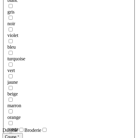
blanc
gris
noir
violet
bleu
turquoise
vert
jaune
beige
marron
orange
rouge
Durable
Broderie
Coupe