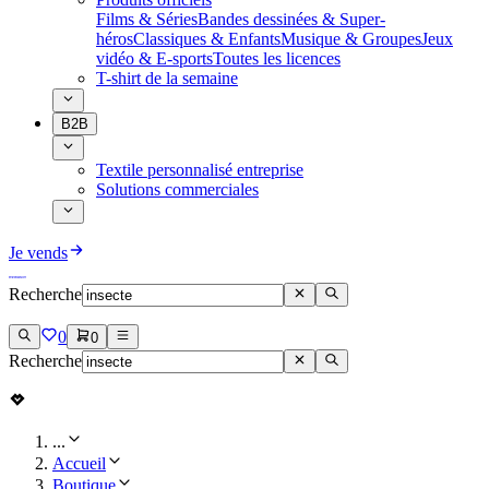
Films & Séries
Bandes dessinées & Super-
héros
Classiques & Enfants
Musique & Groupes
Jeux
vidéo & E-sports
Toutes les licences
T-shirt de la semaine
B2B
Textile personnalisé entreprise
Solutions commerciales
Je vends
Recherche
0
0
Recherche
...
Accueil
Boutique