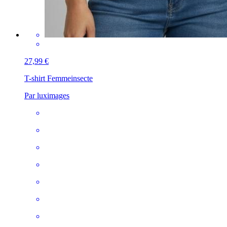
27,99 €
T-shirt Femme
insecte
Par luximages