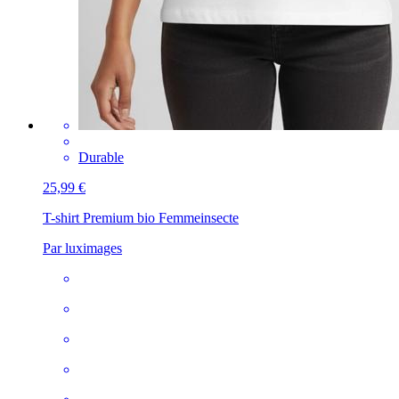
Durable
25,99 €
T-shirt Premium bio Femme
insecte
Par luximages