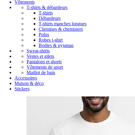
Vêtements
T-shirts & débardeurs
T-shirts
Débardeurs
T-shirts manches longues
Chemises & chemisiers
Polos
Robes t-shirt
Bodies & pyjamas
Sweat-shirts
Vestes et gilets
Pantalons et shorts
Vêtements de sport
Maillot de bain
Accessoires
Maison & déco
Stickers