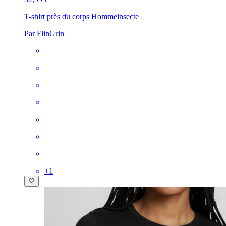
T-shirt près du corps Homme
insecte
Par FlinGrin
+
1