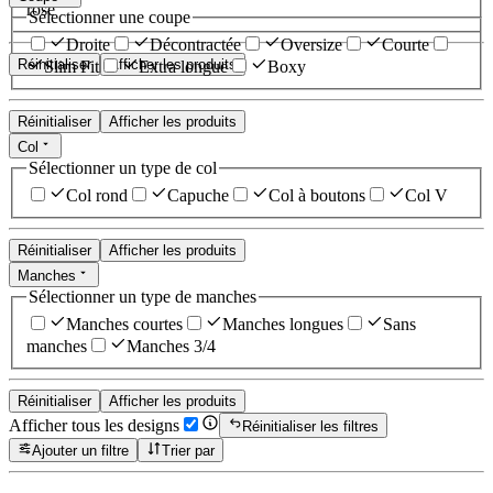
rose
Sélectionner une coupe
Droite
Décontractée
Oversize
Courte
Réinitialiser
Afficher les produits
Slim Fit
Extra longue
Boxy
Réinitialiser
Afficher les produits
Col
Sélectionner un type de col
Col rond
Capuche
Col à boutons
Col V
Réinitialiser
Afficher les produits
Manches
Sélectionner un type de manches
Manches courtes
Manches longues
Sans
manches
Manches 3/4
Réinitialiser
Afficher les produits
Afficher tous les designs
Réinitialiser les filtres
Ajouter un filtre
Trier par