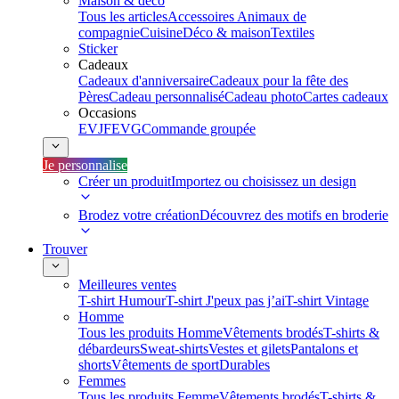
Maison & déco
Tous les articles
Accessoires Animaux de
compagnie
Cuisine
Déco & maison
Textiles
Sticker
Cadeaux
Cadeaux d'anniversaire
Cadeaux pour la fête des
Pères
Cadeau personnalisé
Cadeau photo
Cartes cadeaux
Occasions
EVJF
EVG
Commande groupée
Je personnalise
Créer un produit
Importez ou choisissez un design
Brodez votre création
Découvrez des motifs en broderie
Trouver
Meilleures ventes
T-shirt Humour
T-shirt J'peux pas j’ai
T-shirt Vintage
Homme
Tous les produits Homme
Vêtements brodés
T-shirts &
débardeurs
Sweat-shirts
Vestes et gilets
Pantalons et
shorts
Vêtements de sport
Durables
Femmes
Tous les produits Femme
Vêtements brodés
T-shirts &