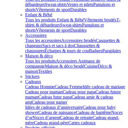
débardeurs
Sweat-shirts
Vestes et gilets
Pantalons et
shorts
Vêtements de sport
Durables
Enfant & Bébé
Tous les produits Enfant & Bébé
Vêtements brodés
T-
shirts & débardeurs
Sweat-shirts
Pantalons et
shorts
Vêtements de sport
Durables
Accessoires
Tous les accessoires
Accessoires brodés
Casquettes &
chapeaux
Sacs et sacs à dos
Chaussettes &
chaussures
Écharpes & tours de cou
Badges
Parapluies
Maison & déco
Tous les produits
Accessoires Animaux de
compagnie
Maison & déco brodé
Cuisine
Déco &
maison
Textiles
Stickers
Cadeaux
Cadeau Homme
Cadeau Femme
Idée cadeau de mariage​
Cadeau pour maman
Cadeau pour papa
Cadeau future
maman
Cadeau futur papa
Cadeau amie & cadeau
ami
Cadeau pour gamer
Idées de cadeaux d’anniversaire
Cadeau pour baby
shower
Cadeau de naissance
Cadeau de baptême
Noces
d’or
Noces d’argent
Cadeau de retraite
Cadeau grand-
mère
Cadeau grand-père
Cartes cadeaux
Produits officiels