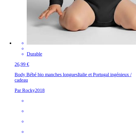
Durable
26,99 €
Body Bébé bio manches longues
Italie et Portugal ingénieux /
cadeau
Par Rocky2018