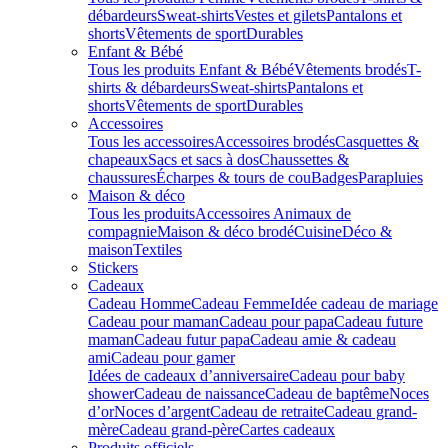
débardeurs
Sweat-shirts
Vestes et gilets
Pantalons et
shorts
Vêtements de sport
Durables
Enfant & Bébé
Tous les produits Enfant & Bébé
Vêtements brodés
T-
shirts & débardeurs
Sweat-shirts
Pantalons et
shorts
Vêtements de sport
Durables
Accessoires
Tous les accessoires
Accessoires brodés
Casquettes &
chapeaux
Sacs et sacs à dos
Chaussettes &
chaussures
Écharpes & tours de cou
Badges
Parapluies
Maison & déco
Tous les produits
Accessoires Animaux de
compagnie
Maison & déco brodé
Cuisine
Déco &
maison
Textiles
Stickers
Cadeaux
Cadeau Homme
Cadeau Femme
Idée cadeau de mariage​
Cadeau pour maman
Cadeau pour papa
Cadeau future
maman
Cadeau futur papa
Cadeau amie & cadeau
ami
Cadeau pour gamer
Idées de cadeaux d’anniversaire
Cadeau pour baby
shower
Cadeau de naissance
Cadeau de baptême
Noces
d’or
Noces d’argent
Cadeau de retraite
Cadeau grand-
mère
Cadeau grand-père
Cartes cadeaux
Produits officiels