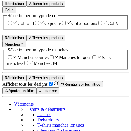
Réinitialiser
Afficher les produits
Col
Sélectionner un type de col
Col rond
Capuche
Col à boutons
Col V
Réinitialiser
Afficher les produits
Manches
Sélectionner un type de manches
Manches courtes
Manches longues
Sans
manches
Manches 3/4
Réinitialiser
Afficher les produits
Afficher tous les designs
Réinitialiser les filtres
Ajouter un filtre
Trier par
Vêtements
T-shirts & débardeurs
T-shirts
Débardeurs
T-shirts manches longues
Chemises & chemisiers