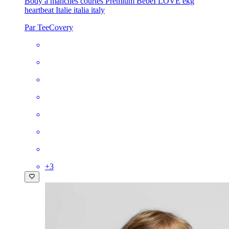
Body à manches courtes Premium Bébé
I LOVE ekg
heartbeat Italie italia italy
Par TeeCovery
+
3