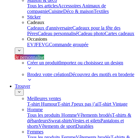
Maison & déco
Tous les articles
Accessoires Animaux de
compagnie
Cuisine
Déco & maison
Textiles
Sticker
Cadeaux
Cadeaux d'anniversaire
Cadeaux pour la fête des
Pères
Cadeau personnalisé
Cadeau photo
Cartes cadeaux
Occasions
EVJF
EVG
Commande groupée
Je personnalise
Créer un produit
Importez ou choisissez un design
Brodez votre création
Découvrez des motifs en broderie
Trouver
Meilleures ventes
T-shirt Humour
T-shirt J'peux pas j’ai
T-shirt Vintage
Homme
Tous les produits Homme
Vêtements brodés
T-shirts &
débardeurs
Sweat-shirts
Vestes et gilets
Pantalons et
shorts
Vêtements de sport
Durables
Femmes
Tous les produits Femme
Vêtements brodés
T-shirts &