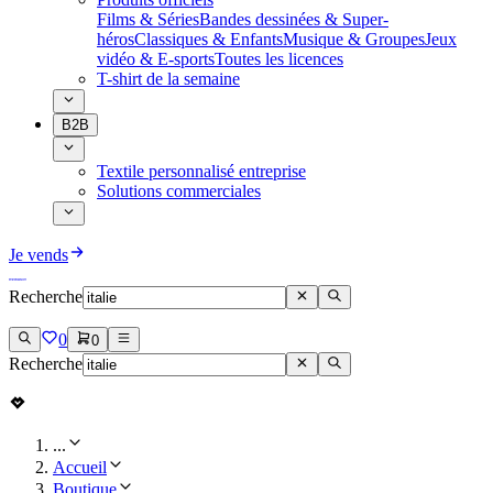
Films & Séries
Bandes dessinées & Super-
héros
Classiques & Enfants
Musique & Groupes
Jeux
vidéo & E-sports
Toutes les licences
T-shirt de la semaine
B2B
Textile personnalisé entreprise
Solutions commerciales
Je vends
Recherche
0
0
Recherche
...
Accueil
Boutique