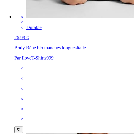
Durable
26,99 €
Body Bébé bio manches longues
Italie
Par IloveT-Shirts999