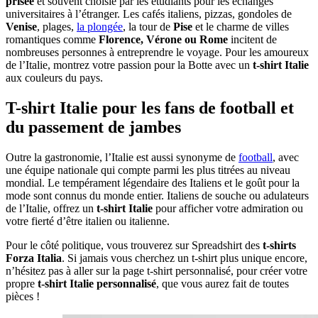
prisée
et souvent choisie par les étudiants pour les échanges
universitaires à l’étranger. Les cafés italiens, pizzas, gondoles de
Venise
, plages,
la plongée
, la tour de
Pise
et le charme de villes
romantiques comme
Florence, Vérone ou Rome
incitent de
nombreuses personnes à entreprendre le voyage. Pour les amoureux
de l’Italie, montrez votre passion pour la Botte avec un
t-shirt Italie
aux couleurs du pays.
T-shirt Italie pour les fans de football et
du passement de jambes
Outre la gastronomie, l’Italie est aussi synonyme de
football
, avec
une équipe nationale qui compte parmi les plus titrées au niveau
mondial. Le tempérament légendaire des Italiens et le goût pour la
mode sont connus du monde entier. Italiens de souche ou adulateurs
de l’Italie, offrez un
t-shirt Italie
pour afficher votre admiration ou
votre fierté d’être italien ou italienne.
Pour le côté politique, vous trouverez sur Spreadshirt des
t-shirts
Forza Italia
. Si jamais vous cherchez un t-shirt plus unique encore,
n’hésitez pas à aller sur la page t-shirt personnalisé, pour créer votre
propre
t-shirt Italie personnalisé
, que vous aurez fait de toutes
pièces !