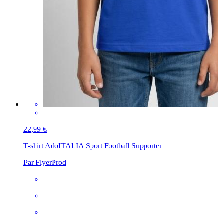
22,99 €
T-shirt Ado
ITALIA Sport Football Supporter
Par FlyerProd