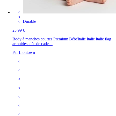
Durable
23,99 €
Body à manches courtes Premium Bébé
Italie Italie Italie flag
armoiries idée de cadeau
Par Liontown