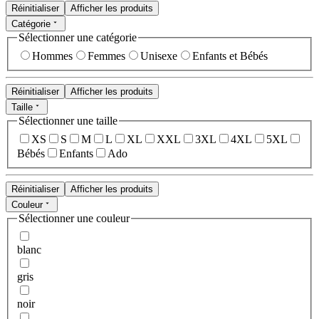
Réinitialiser
Afficher les produits
Catégorie
Sélectionner une catégorie
Hommes
Femmes
Unisexe
Enfants et Bébés
Réinitialiser
Afficher les produits
Taille
Sélectionner une taille
XS
S
M
L
XL
XXL
3XL
4XL
5XL
Bébés
Enfants
Ado
Réinitialiser
Afficher les produits
Couleur
Sélectionner une couleur
blanc
gris
noir