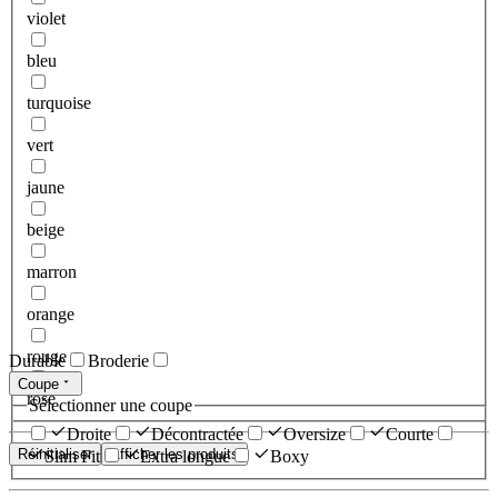
violet
bleu
turquoise
vert
jaune
beige
marron
orange
rouge
Durable
Broderie
Coupe
rose
Sélectionner une coupe
Droite
Décontractée
Oversize
Courte
Réinitialiser
Afficher les produits
Slim Fit
Extra longue
Boxy