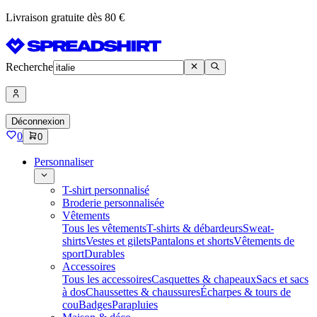
Livraison gratuite dès 80 €
Recherche
Déconnexion
0
0
Personnaliser
T-shirt personnalisé
Broderie personnalisée
Vêtements
Tous les vêtements
T-shirts & débardeurs
Sweat-
shirts
Vestes et gilets
Pantalons et shorts
Vêtements de
sport
Durables
Accessoires
Tous les accessoires
Casquettes & chapeaux
Sacs et sacs
à dos
Chaussettes & chaussures
Écharpes & tours de
cou
Badges
Parapluies