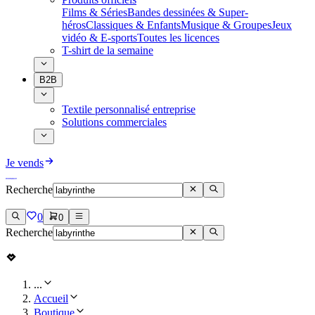
Films & Séries
Bandes dessinées & Super-
héros
Classiques & Enfants
Musique & Groupes
Jeux
vidéo & E-sports
Toutes les licences
T-shirt de la semaine
B2B
Textile personnalisé entreprise
Solutions commerciales
Je vends
Recherche
0
0
Recherche
...
Accueil
Boutique