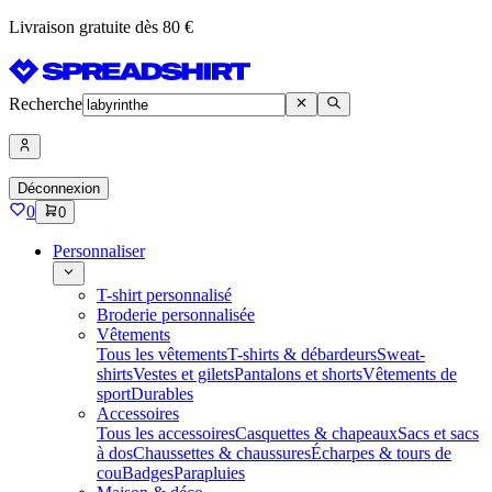
Livraison gratuite dès 80 €
Recherche
Déconnexion
0
0
Personnaliser
T-shirt personnalisé
Broderie personnalisée
Vêtements
Tous les vêtements
T-shirts & débardeurs
Sweat-
shirts
Vestes et gilets
Pantalons et shorts
Vêtements de
sport
Durables
Accessoires
Tous les accessoires
Casquettes & chapeaux
Sacs et sacs
à dos
Chaussettes & chaussures
Écharpes & tours de
cou
Badges
Parapluies