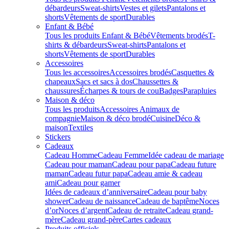
débardeurs
Sweat-shirts
Vestes et gilets
Pantalons et
shorts
Vêtements de sport
Durables
Enfant & Bébé
Tous les produits Enfant & Bébé
Vêtements brodés
T-
shirts & débardeurs
Sweat-shirts
Pantalons et
shorts
Vêtements de sport
Durables
Accessoires
Tous les accessoires
Accessoires brodés
Casquettes &
chapeaux
Sacs et sacs à dos
Chaussettes &
chaussures
Écharpes & tours de cou
Badges
Parapluies
Maison & déco
Tous les produits
Accessoires Animaux de
compagnie
Maison & déco brodé
Cuisine
Déco &
maison
Textiles
Stickers
Cadeaux
Cadeau Homme
Cadeau Femme
Idée cadeau de mariage​
Cadeau pour maman
Cadeau pour papa
Cadeau future
maman
Cadeau futur papa
Cadeau amie & cadeau
ami
Cadeau pour gamer
Idées de cadeaux d’anniversaire
Cadeau pour baby
shower
Cadeau de naissance
Cadeau de baptême
Noces
d’or
Noces d’argent
Cadeau de retraite
Cadeau grand-
mère
Cadeau grand-père
Cartes cadeaux
Produits officiels