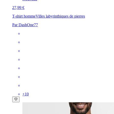
27,99 €
T-shirt homme
Villes labyrinthiques de pierres
Par DashOne77
+
10