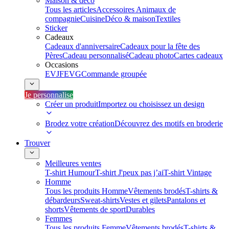
Maison & déco
Tous les articles
Accessoires Animaux de
compagnie
Cuisine
Déco & maison
Textiles
Sticker
Cadeaux
Cadeaux d'anniversaire
Cadeaux pour la fête des
Pères
Cadeau personnalisé
Cadeau photo
Cartes cadeaux
Occasions
EVJF
EVG
Commande groupée
Je personnalise
Créer un produit
Importez ou choisissez un design
Brodez votre création
Découvrez des motifs en broderie
Trouver
Meilleures ventes
T-shirt Humour
T-shirt J'peux pas j’ai
T-shirt Vintage
Homme
Tous les produits Homme
Vêtements brodés
T-shirts &
débardeurs
Sweat-shirts
Vestes et gilets
Pantalons et
shorts
Vêtements de sport
Durables
Femmes
Tous les produits Femme
Vêtements brodés
T-shirts &