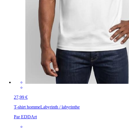
27,99 €
T-shirt homme
Labyrinth / labyrinthe
Par EDDArt