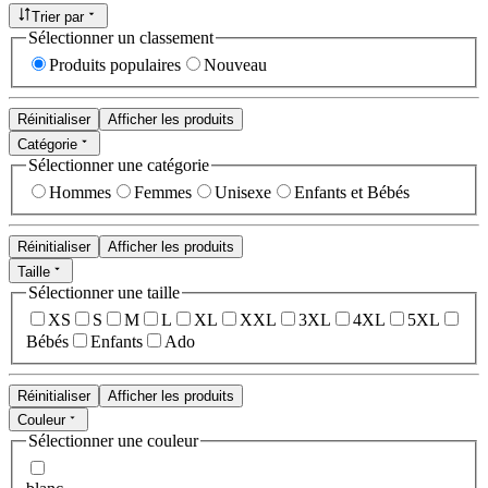
Trier par
Sélectionner un classement
Produits populaires
Nouveau
Réinitialiser
Afficher les produits
Catégorie
Sélectionner une catégorie
Hommes
Femmes
Unisexe
Enfants et Bébés
Réinitialiser
Afficher les produits
Taille
Sélectionner une taille
XS
S
M
L
XL
XXL
3XL
4XL
5XL
Bébés
Enfants
Ado
Réinitialiser
Afficher les produits
Couleur
Sélectionner une couleur