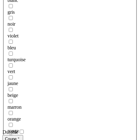
blanc
gris
noir
violet
bleu
turquoise
vert
jaune
beige
marron
orange
rouge
Durable
Coupe