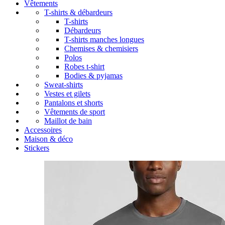
Vêtements
T-shirts & débardeurs
T-shirts
Débardeurs
T-shirts manches longues
Chemises & chemisiers
Polos
Robes t-shirt
Bodies & pyjamas
Sweat-shirts
Vestes et gilets
Pantalons et shorts
Vêtements de sport
Maillot de bain
Accessoires
Maison & déco
Stickers