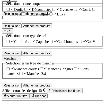
rose
Sélectionner une coupe
Droite
Décontractée
Oversize
Courte
Réinitialiser
Afficher les produits
Slim Fit
Extra longue
Boxy
Réinitialiser
Afficher les produits
Col
Sélectionner un type de col
Col rond
Capuche
Col à boutons
Col V
Réinitialiser
Afficher les produits
Manches
Sélectionner un type de manches
Manches courtes
Manches longues
Sans
manches
Manches 3/4
Réinitialiser
Afficher les produits
Afficher tous les designs
Réinitialiser les filtres
Ajouter un filtre
Trier par