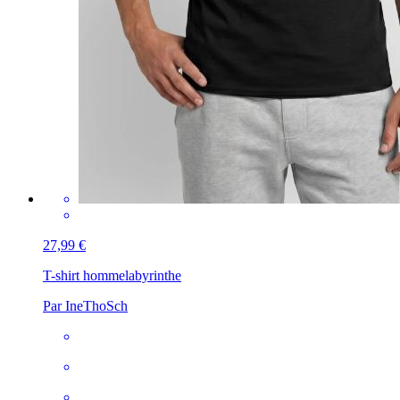
27,99 €
T-shirt homme
labyrinthe
Par IneThoSch