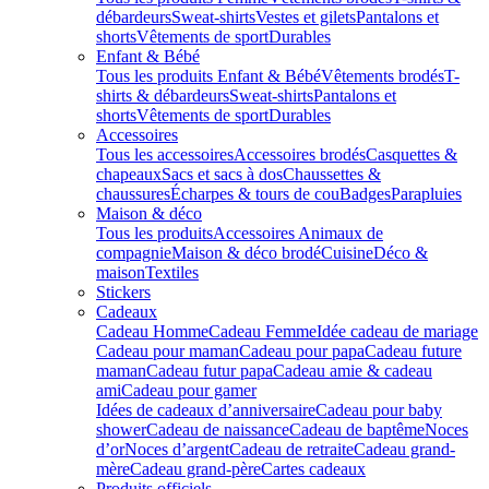
débardeurs
Sweat-shirts
Vestes et gilets
Pantalons et
shorts
Vêtements de sport
Durables
Enfant & Bébé
Tous les produits Enfant & Bébé
Vêtements brodés
T-
shirts & débardeurs
Sweat-shirts
Pantalons et
shorts
Vêtements de sport
Durables
Accessoires
Tous les accessoires
Accessoires brodés
Casquettes &
chapeaux
Sacs et sacs à dos
Chaussettes &
chaussures
Écharpes & tours de cou
Badges
Parapluies
Maison & déco
Tous les produits
Accessoires Animaux de
compagnie
Maison & déco brodé
Cuisine
Déco &
maison
Textiles
Stickers
Cadeaux
Cadeau Homme
Cadeau Femme
Idée cadeau de mariage​
Cadeau pour maman
Cadeau pour papa
Cadeau future
maman
Cadeau futur papa
Cadeau amie & cadeau
ami
Cadeau pour gamer
Idées de cadeaux d’anniversaire
Cadeau pour baby
shower
Cadeau de naissance
Cadeau de baptême
Noces
d’or
Noces d’argent
Cadeau de retraite
Cadeau grand-
mère
Cadeau grand-père
Cartes cadeaux
Produits officiels