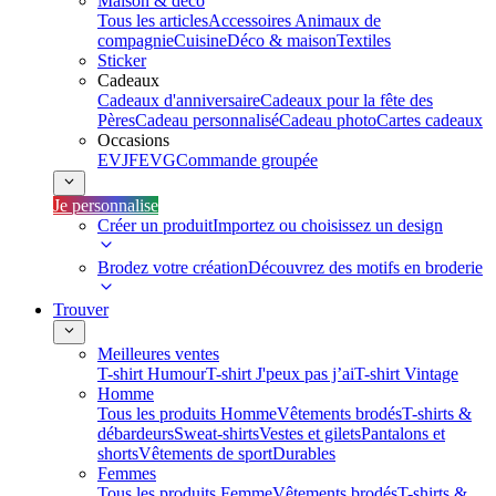
Maison & déco
Tous les articles
Accessoires Animaux de
compagnie
Cuisine
Déco & maison
Textiles
Sticker
Cadeaux
Cadeaux d'anniversaire
Cadeaux pour la fête des
Pères
Cadeau personnalisé
Cadeau photo
Cartes cadeaux
Occasions
EVJF
EVG
Commande groupée
Je personnalise
Créer un produit
Importez ou choisissez un design
Brodez votre création
Découvrez des motifs en broderie
Trouver
Meilleures ventes
T-shirt Humour
T-shirt J'peux pas j’ai
T-shirt Vintage
Homme
Tous les produits Homme
Vêtements brodés
T-shirts &
débardeurs
Sweat-shirts
Vestes et gilets
Pantalons et
shorts
Vêtements de sport
Durables
Femmes
Tous les produits Femme
Vêtements brodés
T-shirts &