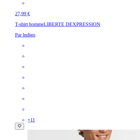
27,99 €
T-shirt homme
LIBERTE DEXPRESSION
Par lndigo
+
11