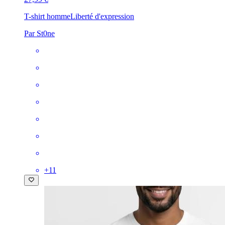
T-shirt homme
Liberté d'expression
Par St0ne
+
11