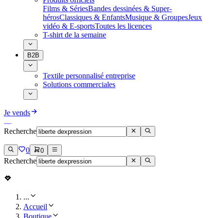
Films & Séries
Bandes dessinées & Super-
héros
Classiques & Enfants
Musique & Groupes
Jeux
vidéo & E-sports
Toutes les licences
T-shirt de la semaine
B2B
Textile personnalisé entreprise
Solutions commerciales
Je vends
Recherche
0
0
Recherche
...
Accueil
Boutique