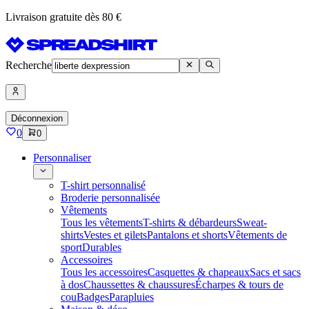
Livraison gratuite dès 80 €
Recherche
Déconnexion
0
0
Personnaliser
T-shirt personnalisé
Broderie personnalisée
Vêtements
Tous les vêtements
T-shirts & débardeurs
Sweat-
shirts
Vestes et gilets
Pantalons et shorts
Vêtements de
sport
Durables
Accessoires
Tous les accessoires
Casquettes & chapeaux
Sacs et sacs
à dos
Chaussettes & chaussures
Écharpes & tours de
cou
Badges
Parapluies