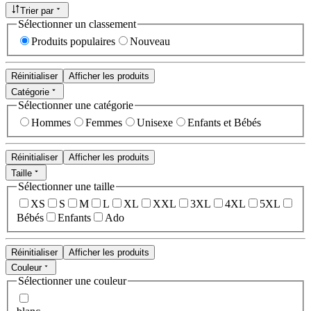
Trier par
Sélectionner un classement
Produits populaires
Nouveau
Réinitialiser
Afficher les produits
Catégorie
Sélectionner une catégorie
Hommes
Femmes
Unisexe
Enfants et Bébés
Réinitialiser
Afficher les produits
Taille
Sélectionner une taille
XS
S
M
L
XL
XXL
3XL
4XL
5XL
Bébés
Enfants
Ado
Réinitialiser
Afficher les produits
Couleur
Sélectionner une couleur