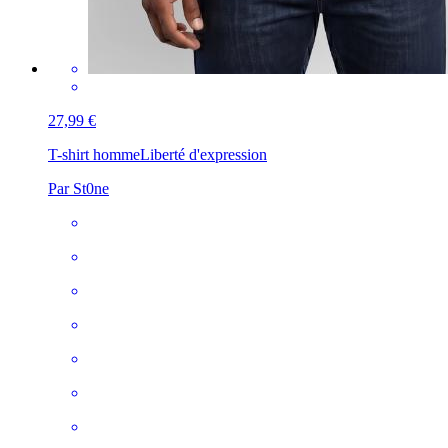
27,99 €
T-shirt homme
Liberté d'expression
Par St0ne