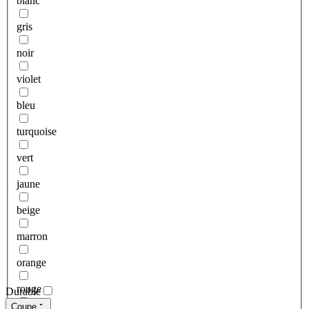
blanc
gris
noir
violet
bleu
turquoise
vert
jaune
beige
marron
orange
rouge
Durable
Coupe