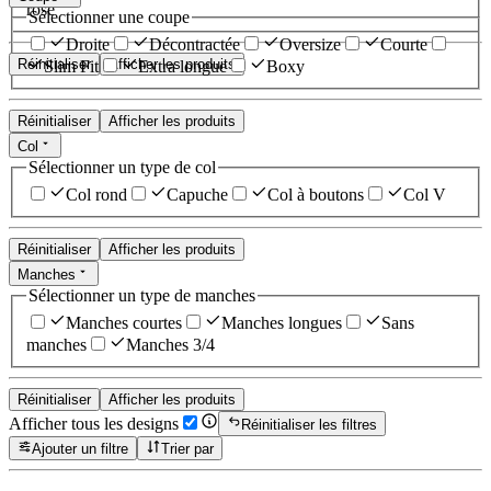
rose
Sélectionner une coupe
Droite
Décontractée
Oversize
Courte
Réinitialiser
Afficher les produits
Slim Fit
Extra longue
Boxy
Réinitialiser
Afficher les produits
Col
Sélectionner un type de col
Col rond
Capuche
Col à boutons
Col V
Réinitialiser
Afficher les produits
Manches
Sélectionner un type de manches
Manches courtes
Manches longues
Sans
manches
Manches 3/4
Réinitialiser
Afficher les produits
Afficher tous les designs
Réinitialiser les filtres
Ajouter un filtre
Trier par