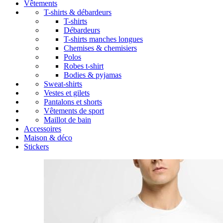
Vêtements
T-shirts & débardeurs
T-shirts
Débardeurs
T-shirts manches longues
Chemises & chemisiers
Polos
Robes t-shirt
Bodies & pyjamas
Sweat-shirts
Vestes et gilets
Pantalons et shorts
Vêtements de sport
Maillot de bain
Accessoires
Maison & déco
Stickers