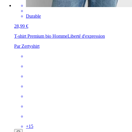
Durable
28,99 €
T-shirt Premium bio Homme
Liberté d'expression
Par Zertyshirt
+
15