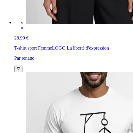
28,99 €
T-shirt sport Femme
LOGO La liberté d'expression
Par renatto