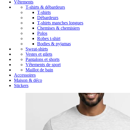
Vêtements
T-shirts & débardeurs
T-shirts
Débardeurs
T-shirts manches longues
Chemises & chemisiers
Polos
Robes t-shirt
Bodies & pyjamas
Sweat-shirts
Vestes et gilets
Pantalons et shorts
Vêtements de sport
Maillot de bain
Accessoires
Maison & déco
Stickers