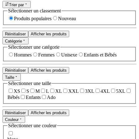
Trier par
Sélectionner un classement
Produits populaires
Nouveau
Réinitialiser
Afficher les produits
Catégorie
Sélectionner une catégorie
Hommes
Femmes
Unisexe
Enfants et Bébés
Réinitialiser
Afficher les produits
Taille
Sélectionner une taille
XS
S
M
L
XL
XXL
3XL
4XL
5XL
Bébés
Enfants
Ado
Réinitialiser
Afficher les produits
Couleur
Sélectionner une couleur