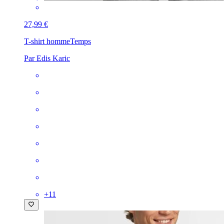
27,99 €
T-shirt homme
Temps
Par Edis Karic
+
11