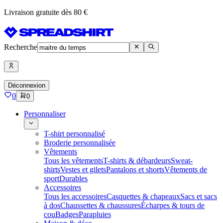
Livraison gratuite dès 80 €
Recherche
Déconnexion
0
0
Personnaliser
T-shirt personnalisé
Broderie personnalisée
Vêtements
Tous les vêtements
T-shirts & débardeurs
Sweat-
shirts
Vestes et gilets
Pantalons et shorts
Vêtements de
sport
Durables
Accessoires
Tous les accessoires
Casquettes & chapeaux
Sacs et sacs
à dos
Chaussettes & chaussures
Écharpes & tours de
cou
Badges
Parapluies