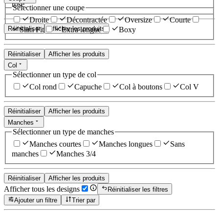
rose
Sélectionner une coupe
Droite
Décontractée
Oversize
Courte
Réinitialiser
Afficher les produits
Slim Fit
Extra longue
Boxy
Réinitialiser
Afficher les produits
Col
Sélectionner un type de col
Col rond
Capuche
Col à boutons
Col V
Réinitialiser
Afficher les produits
Manches
Sélectionner un type de manches
Manches courtes
Manches longues
Sans
manches
Manches 3/4
Réinitialiser
Afficher les produits
Afficher tous les designs
Réinitialiser les filtres
Ajouter un filtre
Trier par