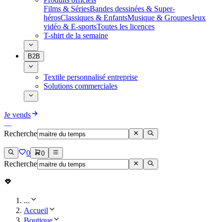
Films & Séries
Bandes dessinées & Super-
héros
Classiques & Enfants
Musique & Groupes
Jeux
vidéo & E-sports
Toutes les licences
T-shirt de la semaine
B2B
Textile personnalisé entreprise
Solutions commerciales
Je vends
Recherche
0
0
Recherche
...
Accueil
Boutique