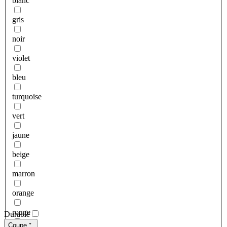
blanc
gris
noir
violet
bleu
turquoise
vert
jaune
beige
marron
orange
rouge
Durable
Coupe