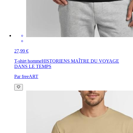
27,99 €
T-shirt homme
HISTORIENS MAÎTRE DU VOYAGE
DANS LE TEMPS
Par freeART