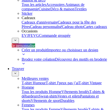
Maison & déco
Tous les articles
Accessoires Animaux de
compagnie
Cuisine
Déco & maison
Textiles
Sticker
Cadeaux
Cadeaux d'anniversaire
Cadeaux pour la fête des
Pères
Cadeau personnalisé
Cadeau photo
Cartes cadeaux
Occasions
EVJF
EVG
Commande groupée
Je personnalise
Créer un produit
Importez ou choisissez un design
Brodez votre création
Découvrez des motifs en broderie
Trouver
Meilleures ventes
T-shirt Humour
T-shirt J'peux pas j’ai
T-shirt Vintage
Homme
Tous les produits Homme
Vêtements brodés
T-shirts &
débardeurs
Sweat-shirts
Vestes et gilets
Pantalons et
shorts
Vêtements de sport
Durables
Femmes
Tous les produits Femme
Vêtements brodés
T-shirts &