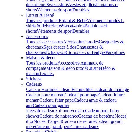
débardeurs
Sweat-shirts
Vestes et gilets
Pantalons et
shorts
Vêtements de sport
Durables
Enfant & Bébé
Tous les produits Enfant & Bébé
Vêtements brodés
T-
shirts & débardeurs
Sweat-shirts
Pantalons et
shorts
Vêtements de sport
Durables
Accessoires
Tous les accessoires
Accessoires brodés
Casquettes &
chapeaux
Sacs et sacs à dos
Chaussettes &
chaussures
Écharpes & tours de cou
Badges
Parapluies
Maison & déco
Tous les produits
Accessoires Animaux de
compagnie
Maison & déco brodé
Cuisine
Déco &
maison
Textiles
Stickers
Cadeaux
Cadeau Homme
Cadeau Femme
Idée cadeau de mariage​
Cadeau pour maman
Cadeau pour papa
Cadeau future
maman
Cadeau futur papa
Cadeau amie & cadeau
ami
Cadeau pour gamer
Idées de cadeaux d’anniversaire
Cadeau pour baby
shower
Cadeau de naissance
Cadeau de baptême
Noces
d’or
Noces d’argent
Cadeau de retraite
Cadeau grand-
mère
Cadeau grand-père
Cartes cadeaux
Produits officiels