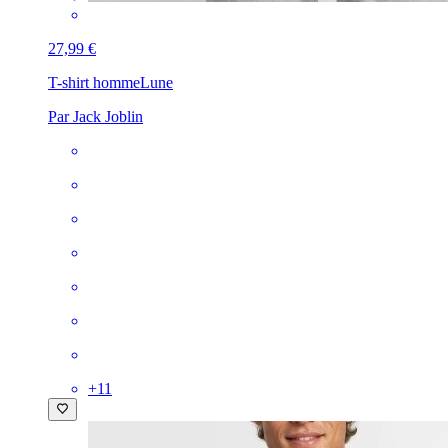
27,99 €
T-shirt homme
Lune
Par Jack Joblin
+
11