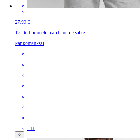
27,99 €
T-shirt homme
le marchand de sable
Par komanksai
+
11