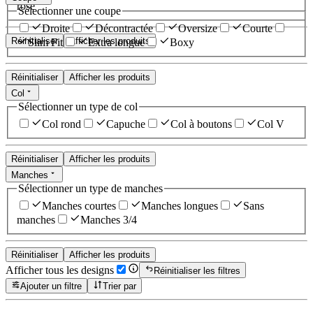
rose
Sélectionner une coupe
Droite
Décontractée
Oversize
Courte
Réinitialiser
Afficher les produits
Slim Fit
Extra longue
Boxy
Réinitialiser
Afficher les produits
Col
Sélectionner un type de col
Col rond
Capuche
Col à boutons
Col V
Réinitialiser
Afficher les produits
Manches
Sélectionner un type de manches
Manches courtes
Manches longues
Sans
manches
Manches 3/4
Réinitialiser
Afficher les produits
Afficher tous les designs
Réinitialiser les filtres
Ajouter un filtre
Trier par