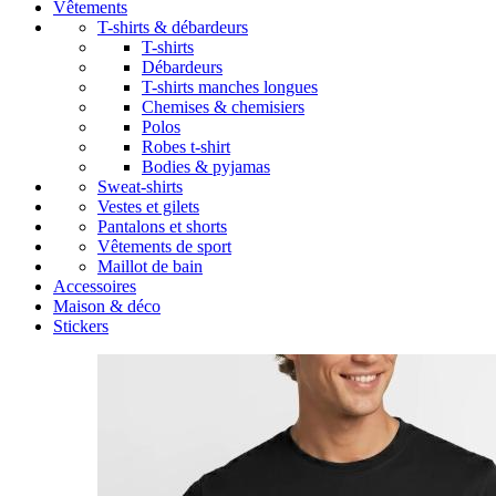
Vêtements
T-shirts & débardeurs
T-shirts
Débardeurs
T-shirts manches longues
Chemises & chemisiers
Polos
Robes t-shirt
Bodies & pyjamas
Sweat-shirts
Vestes et gilets
Pantalons et shorts
Vêtements de sport
Maillot de bain
Accessoires
Maison & déco
Stickers