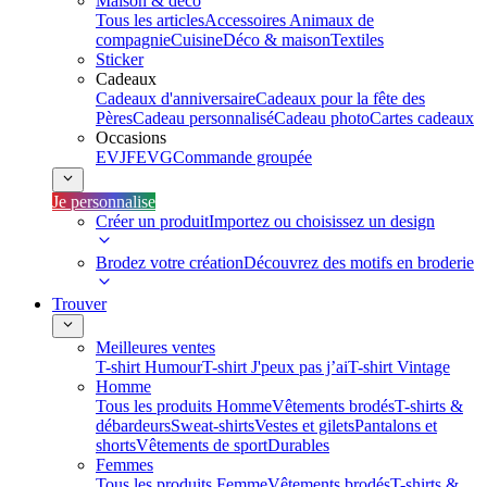
Maison & déco
Tous les articles
Accessoires Animaux de
compagnie
Cuisine
Déco & maison
Textiles
Sticker
Cadeaux
Cadeaux d'anniversaire
Cadeaux pour la fête des
Pères
Cadeau personnalisé
Cadeau photo
Cartes cadeaux
Occasions
EVJF
EVG
Commande groupée
Je personnalise
Créer un produit
Importez ou choisissez un design
Brodez votre création
Découvrez des motifs en broderie
Trouver
Meilleures ventes
T-shirt Humour
T-shirt J'peux pas j’ai
T-shirt Vintage
Homme
Tous les produits Homme
Vêtements brodés
T-shirts &
débardeurs
Sweat-shirts
Vestes et gilets
Pantalons et
shorts
Vêtements de sport
Durables
Femmes
Tous les produits Femme
Vêtements brodés
T-shirts &