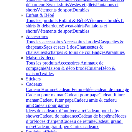
débardeurs
Sweat-shirts
Vestes et gilets
Pantalons et
shorts
Vêtements de sport
Durables
Enfant & Bébé
Tous les produits Enfant & Bébé
Vêtements brodés
T-
shirts & débardeurs
Sweat-shirts
Pantalons et
shorts
Vêtements de sport
Durables
Accessoires
Tous les accessoires
Accessoires brodés
Casquettes &
chapeaux
Sacs et sacs à dos
Chaussettes &
chaussures
Écharpes & tours de cou
Badges
Parapluies
Maison & déco
Tous les produits
Accessoires Animaux de
compagnie
Maison & déco brodé
Cuisine
Déco &
maison
Textiles
Stickers
Cadeaux
Cadeau Homme
Cadeau Femme
Idée cadeau de mariage​
Cadeau pour maman
Cadeau pour papa
Cadeau future
maman
Cadeau futur papa
Cadeau amie & cadeau
ami
Cadeau pour gamer
Idées de cadeaux d’anniversaire
Cadeau pour baby
shower
Cadeau de naissance
Cadeau de baptême
Noces
d’or
Noces d’argent
Cadeau de retraite
Cadeau grand-
mère
Cadeau grand-père
Cartes cadeaux
Produits officiels