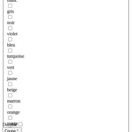
blanc
gris
noir
violet
bleu
turquoise
vert
jaune
beige
marron
orange
rouge
Durable
Coupe