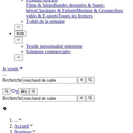
Films & Séries
Bandes dessinées & Super-
héros
Classiques & Enfants
Musique & Groupes
Jeux
vidéo & E-sports
Toutes les licences
T-shirt de la semaine
B2B
Textile personnalisé entreprise
Solutions commerciales
Je vends
Recherche
0
0
Recherche
...
Accueil
Boutique