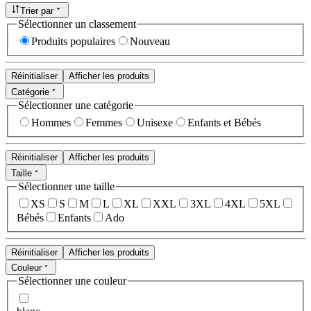
Trier par
Sélectionner un classement
Produits populaires
Nouveau
Réinitialiser
Afficher les produits
Catégorie
Sélectionner une catégorie
Hommes
Femmes
Unisexe
Enfants et Bébés
Réinitialiser
Afficher les produits
Taille
Sélectionner une taille
XS
S
M
L
XL
XXL
3XL
4XL
5XL
Bébés
Enfants
Ado
Réinitialiser
Afficher les produits
Couleur
Sélectionner une couleur