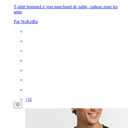
T-shirt homme
Le vrai marchand de sable, cadeau pour les
amis
Par NoKriBa
+
11