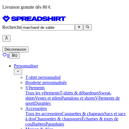
Livraison gratuite dès 80 €
Recherche
Déconnexion
0
0
Personnaliser
T-shirt personnalisé
Broderie personnalisée
Vêtements
Tous les vêtements
T-shirts & débardeurs
Sweat-
shirts
Vestes et gilets
Pantalons et shorts
Vêtements de
sport
Durables
Accessoires
Tous les accessoires
Casquettes & chapeaux
Sacs et sacs
à dos
Chaussettes & chaussures
Écharpes & tours de
cou
Badges
Parapluies