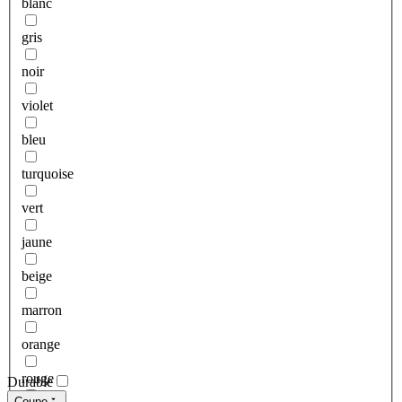
blanc
gris
noir
violet
bleu
turquoise
vert
jaune
beige
marron
orange
rouge
Durable
Coupe