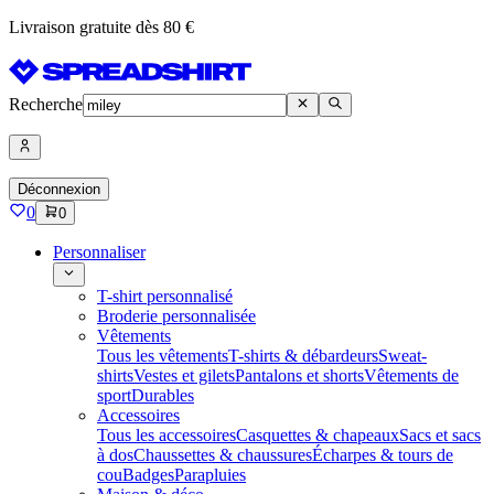
Livraison gratuite dès 80 €
Recherche
Déconnexion
0
0
Personnaliser
T-shirt personnalisé
Broderie personnalisée
Vêtements
Tous les vêtements
T-shirts & débardeurs
Sweat-
shirts
Vestes et gilets
Pantalons et shorts
Vêtements de
sport
Durables
Accessoires
Tous les accessoires
Casquettes & chapeaux
Sacs et sacs
à dos
Chaussettes & chaussures
Écharpes & tours de
cou
Badges
Parapluies