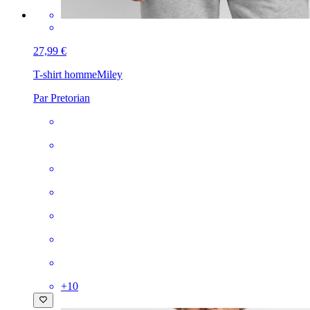
27,99 €
T-shirt homme
Miley
Par Pretorian
+
10