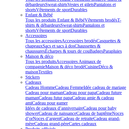
débardeurs
Sweat-shirts
Vestes et gilets
Pantalons et
shorts
Vêtements de sport
Durables
Enfant & Bébé
Tous les produits Enfant & Bébé
Vêtements brodés
T-
shirts & débardeurs
Sweat-shirts
Pantalons et
shorts
Vêtements de sport
Durables
Accessoires
Tous les accessoires
Accessoires brodés
Casquettes &
chapeaux
Sacs et sacs à dos
Chaussettes &
chaussures
Écharpes & tours de cou
Badges
Parapluies
Maison & déco
Tous les produits
Accessoires Animaux de
compagnie
Maison & déco brodé
Cuisine
Déco &
maison
Textiles
Stickers
Cadeaux
Cadeau Homme
Cadeau Femme
Idée cadeau de mariage​
Cadeau pour maman
Cadeau pour papa
Cadeau future
maman
Cadeau futur papa
Cadeau amie & cadeau
ami
Cadeau pour gamer
Idées de cadeaux d’anniversaire
Cadeau pour baby
shower
Cadeau de naissance
Cadeau de baptême
Noces
d’or
Noces d’argent
Cadeau de retraite
Cadeau grand-
mère
Cadeau grand-père
Cartes cadeaux
Produits officiels