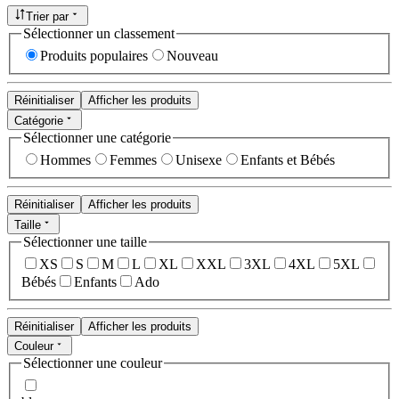
Trier par
Sélectionner un classement
Produits populaires
Nouveau
Réinitialiser
Afficher les produits
Catégorie
Sélectionner une catégorie
Hommes
Femmes
Unisexe
Enfants et Bébés
Réinitialiser
Afficher les produits
Taille
Sélectionner une taille
XS
S
M
L
XL
XXL
3XL
4XL
5XL
Bébés
Enfants
Ado
Réinitialiser
Afficher les produits
Couleur
Sélectionner une couleur