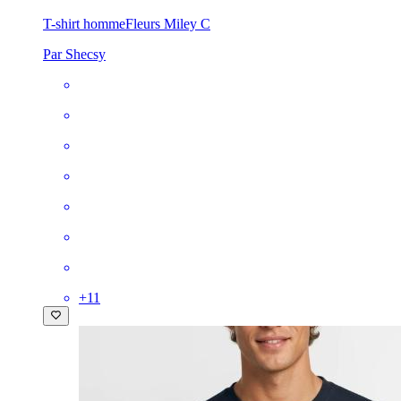
T-shirt homme
Fleurs Miley C
Par Shecsy
+
11