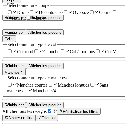
rose
Sélectionner une coupe
Droite
Décontractée
Oversize
Courte
Réinitialiser
Afficher les produits
Slim Fit
Boxy
Réinitialiser
Afficher les produits
Col
Sélectionner un type de col
Col rond
Capuche
Col à boutons
Col V
Réinitialiser
Afficher les produits
Manches
Sélectionner un type de manches
Manches courtes
Manches longues
Sans
manches
Manches 3/4
Réinitialiser
Afficher les produits
Afficher tous les designs
Réinitialiser les filtres
Ajouter un filtre
Trier par