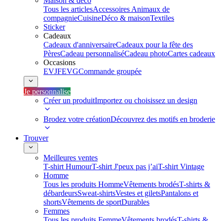
Maison & déco
Tous les articles
Accessoires Animaux de
compagnie
Cuisine
Déco & maison
Textiles
Sticker
Cadeaux
Cadeaux d'anniversaire
Cadeaux pour la fête des
Pères
Cadeau personnalisé
Cadeau photo
Cartes cadeaux
Occasions
EVJF
EVG
Commande groupée
Je personnalise
Créer un produit
Importez ou choisissez un design
Brodez votre création
Découvrez des motifs en broderie
Trouver
Meilleures ventes
T-shirt Humour
T-shirt J'peux pas j’ai
T-shirt Vintage
Homme
Tous les produits Homme
Vêtements brodés
T-shirts &
débardeurs
Sweat-shirts
Vestes et gilets
Pantalons et
shorts
Vêtements de sport
Durables
Femmes
Tous les produits Femme
Vêtements brodés
T-shirts &