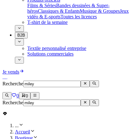
Films & Séries
Bandes dessinées & Super-
héros
Classiques & Enfants
Musique & Groupes
Jeux
vidéo & E-sports
Toutes les licences
T-shirt de la semaine
B2B
Textile personnalisé entreprise
Solutions commerciales
Je vends
Recherche
0
0
Recherche
...
Accueil
Boutique