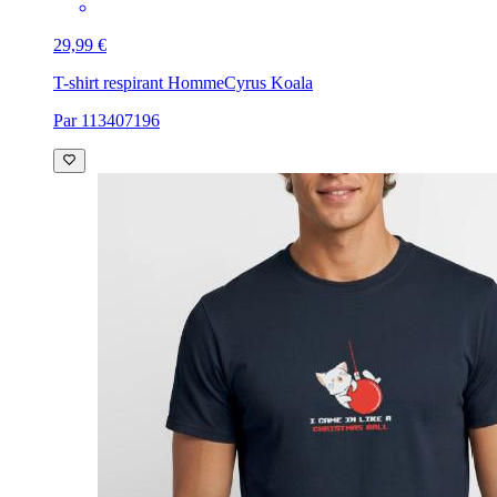
29,99 €
T-shirt respirant Homme
Cyrus Koala
Par 113407196