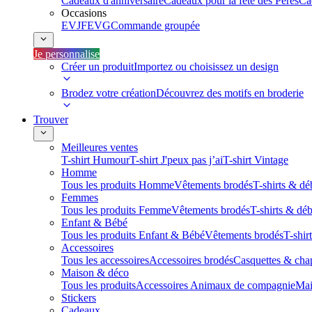
Cadeaux d'anniversaire
Cadeaux pour la fête des Pères
Ca
Occasions
EVJF
EVG
Commande groupée
Je personnalise
Créer un produit
Importez ou choisissez un design
Brodez votre création
Découvrez des motifs en broderie
Trouver
Meilleures ventes
T-shirt Humour
T-shirt J'peux pas j’ai
T-shirt Vintage
Homme
Tous les produits Homme
Vêtements brodés
T-shirts & dé
Femmes
Tous les produits Femme
Vêtements brodés
T-shirts & dé
Enfant & Bébé
Tous les produits Enfant & Bébé
Vêtements brodés
T-shir
Accessoires
Tous les accessoires
Accessoires brodés
Casquettes & cha
Maison & déco
Tous les produits
Accessoires Animaux de compagnie
Mai
Stickers
Cadeaux