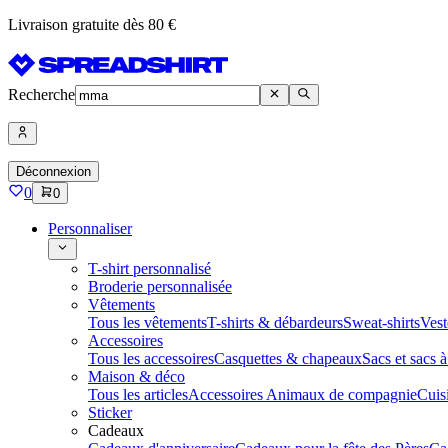
Livraison gratuite dès 80 €
Recherche
Déconnexion
0
0
Personnaliser
T-shirt personnalisé
Broderie personnalisée
Vêtements
Tous les vêtements
T-shirts & débardeurs
Sweat-shirts
Vest
Accessoires
Tous les accessoires
Casquettes & chapeaux
Sacs et sacs 
Maison & déco
Tous les articles
Accessoires Animaux de compagnie
Cuis
Sticker
Cadeaux