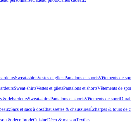
deau personnalisé
Cadeau photo
Cartes cadeaux
bardeurs
Sweat-shirts
Vestes et gilets
Pantalons et shorts
Vêtements de spo
bardeurs
Sweat-shirts
Vestes et gilets
Pantalons et shorts
Vêtements de spor
ts & débardeurs
Sweat-shirts
Pantalons et shorts
Vêtements de sport
Durab
peaux
Sacs et sacs à dos
Chaussettes & chaussures
Écharpes & tours de 
son & déco brodé
Cuisine
Déco & maison
Textiles