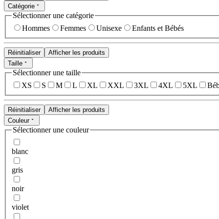
Catégorie
Sélectionner une catégorie
Hommes
Femmes
Unisexe
Enfants et Bébés
Réinitialiser
Afficher les produits
Taille
Sélectionner une taille
XS
S
M
L
XL
XXL
3XL
4XL
5XL
Béb
Réinitialiser
Afficher les produits
Couleur
Sélectionner une couleur
blanc
gris
noir
violet