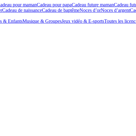
adeau pour maman
Cadeau pour papa
Cadeau future maman
Cadeau fut
r
Cadeau de naissance
Cadeau de baptême
Noces d’or
Noces d’argent
Cad
s & Enfants
Musique & Groupes
Jeux vidéo & E-sports
Toutes les licenc