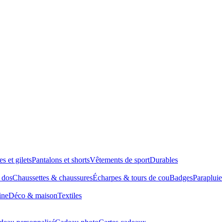
es et gilets
Pantalons et shorts
Vêtements de sport
Durables
à dos
Chaussettes & chaussures
Écharpes & tours de cou
Badges
Parapluie
ine
Déco & maison
Textiles