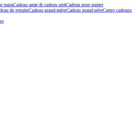
ur papa
Cadeau amie & cadeau ami
Cadeau pour gamer
eau de retraite
Cadeau grand-mère
Cadeau grand-père
Cartes cadeaux
es