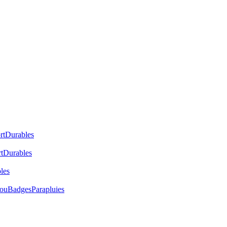
rt
Durables
t
Durables
les
cou
Badges
Parapluies