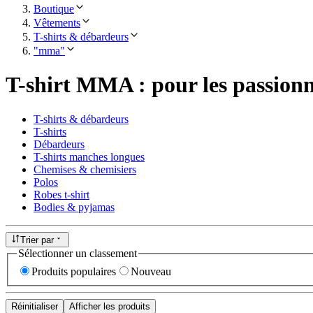
Boutique
Vêtements
T-shirts & débardeurs
"mma"
T-shirt MMA : pour les passionn
T-shirts & débardeurs
T-shirts
Débardeurs
T-shirts manches longues
Chemises & chemisiers
Polos
Robes t-shirt
Bodies & pyjamas
Trier par
Sélectionner un classement
Produits populaires
Nouveau
Réinitialiser
Afficher les produits