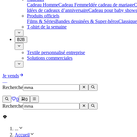
Cadeau Homme
Cadeau Femme
Idée cadeau de mariage​
C
Idées de cadeaux d’anniversaire
Cadeau pour baby showe
Produits officiels
Films & Séries
Bandes dessinées & Super-héros
Classique
T-shirt de la semaine
B2B
Textile personnalisé entreprise
Solutions commerciales
Je vends
Recherche
0
0
Recherche
...
Accueil