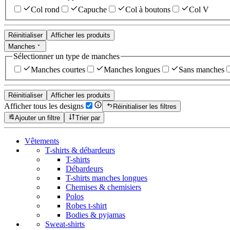
Col rond
Capuche
Col à boutons
Col V
Réinitialiser
Afficher les produits
Manches
Sélectionner un type de manches
Manches courtes
Manches longues
Sans manches
Réinitialiser
Afficher les produits
Afficher tous les designs
Réinitialiser les filtres
Ajouter un filtre
Trier par
Vêtements
T-shirts & débardeurs
T-shirts
Débardeurs
T-shirts manches longues
Chemises & chemisiers
Polos
Robes t-shirt
Bodies & pyjamas
Sweat-shirts