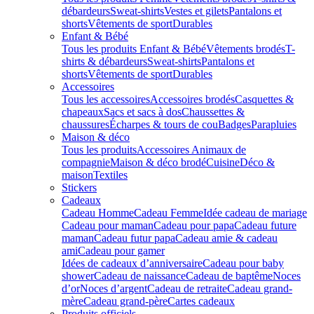
débardeurs
Sweat-shirts
Vestes et gilets
Pantalons et
shorts
Vêtements de sport
Durables
Enfant & Bébé
Tous les produits Enfant & Bébé
Vêtements brodés
T-
shirts & débardeurs
Sweat-shirts
Pantalons et
shorts
Vêtements de sport
Durables
Accessoires
Tous les accessoires
Accessoires brodés
Casquettes &
chapeaux
Sacs et sacs à dos
Chaussettes &
chaussures
Écharpes & tours de cou
Badges
Parapluies
Maison & déco
Tous les produits
Accessoires Animaux de
compagnie
Maison & déco brodé
Cuisine
Déco &
maison
Textiles
Stickers
Cadeaux
Cadeau Homme
Cadeau Femme
Idée cadeau de mariage​
Cadeau pour maman
Cadeau pour papa
Cadeau future
maman
Cadeau futur papa
Cadeau amie & cadeau
ami
Cadeau pour gamer
Idées de cadeaux d’anniversaire
Cadeau pour baby
shower
Cadeau de naissance
Cadeau de baptême
Noces
d’or
Noces d’argent
Cadeau de retraite
Cadeau grand-
mère
Cadeau grand-père
Cartes cadeaux
Produits officiels