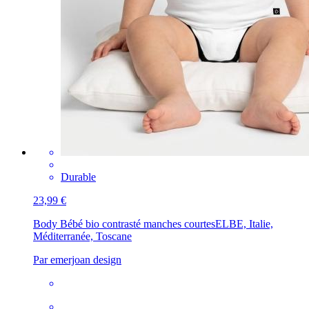
Durable
23,99 €
Body Bébé bio contrasté manches courtes
ELBE, Italie,
Méditerranée, Toscane
Par emerjoan design