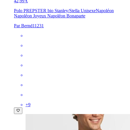
42,99 €
Polo PREPSTER bio Stanley/Stella Unisexe
Napoléon
Napoléon Joyeux Napoléon Bonaparte
Par Bernd11231
+
9