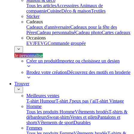
Maison & déco
Tous les articles
Accessoires Animaux de
compagnie
Cuisine
Déco & maison
Textiles
Sticker
Cadeaux
Cadeaux d'anniversaire
Cadeaux pour la fête des
Pères
Cadeau personnalisé
Cadeau photo
Cartes cadeaux
Occasions
EVJF
EVG
Commande groupée
Je personnalise
Créer un produit
Importez ou choisissez un design
Brodez votre création
Découvrez des motifs en broderie
Trouver
Meilleures ventes
T-shirt Humour
T-shirt J'peux pas j’ai
T-shirt Vintage
Homme
Tous les produits Homme
Vêtements brodés
T-shirts &
débardeurs
Sweat-shirts
Vestes et gilets
Pantalons et
shorts
Vêtements de sport
Durables
Femmes
Tous les produits Femme
Vêtements brodés
T-shirts &