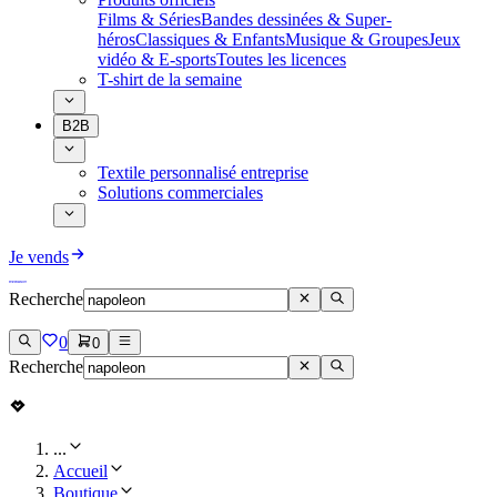
Films & Séries
Bandes dessinées & Super-
héros
Classiques & Enfants
Musique & Groupes
Jeux
vidéo & E-sports
Toutes les licences
T-shirt de la semaine
B2B
Textile personnalisé entreprise
Solutions commerciales
Je vends
Recherche
0
0
Recherche
...
Accueil
Boutique