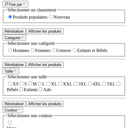
Trier par
Sélectionner un classement
Produits populaires
Nouveau
Réinitialiser
Afficher les produits
Catégorie
Sélectionner une catégorie
Hommes
Femmes
Unisexe
Enfants et Bébés
Réinitialiser
Afficher les produits
Taille
Sélectionner une taille
XS
S
M
L
XL
XXL
3XL
4XL
5XL
Bébés
Enfants
Ado
Réinitialiser
Afficher les produits
Couleur
Sélectionner une couleur