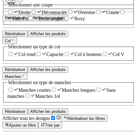
rose
Sélectionner une coupe
Droite
Décontractée
Oversize
Courte
Réinitialiser
Afficher les produits
Slim Fit
Extra longue
Boxy
Réinitialiser
Afficher les produits
Col
Sélectionner un type de col
Col rond
Capuche
Col à boutons
Col V
Réinitialiser
Afficher les produits
Manches
Sélectionner un type de manches
Manches courtes
Manches longues
Sans
manches
Manches 3/4
Réinitialiser
Afficher les produits
Afficher tous les designs
Réinitialiser les filtres
Ajouter un filtre
Trier par