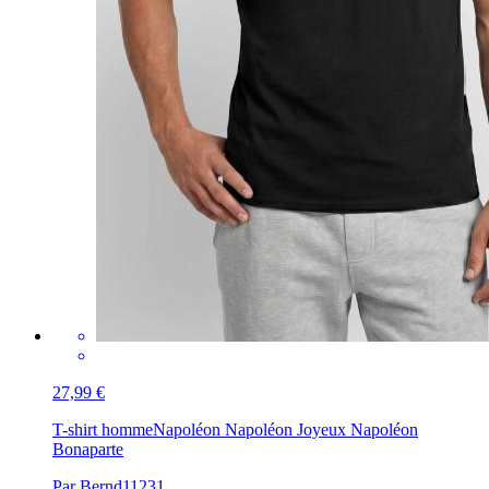
27,99 €
T-shirt homme
Napoléon Napoléon Joyeux Napoléon
Bonaparte
Par Bernd11231