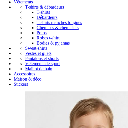
Vêtements
T-shirts & débardeurs
T-shirts
Débardeurs
T-shirts manches longues
Chemises & chemisiers
Polos
Robes t-shirt
Bodies & pyjamas
Sweat-shirts
Vestes et gilets
Pantalons et shorts
Vêtements de sport
Maillot de bain
Accessoires
Maison & déco
Stickers