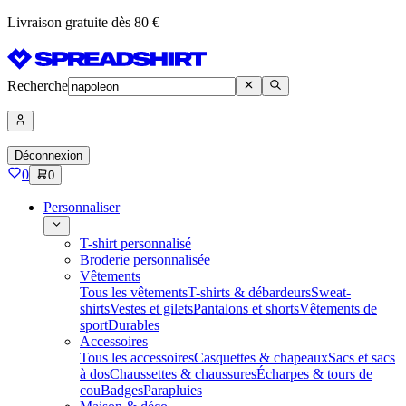
Livraison gratuite dès 80 €
Recherche
Déconnexion
0
0
Personnaliser
T-shirt personnalisé
Broderie personnalisée
Vêtements
Tous les vêtements
T-shirts & débardeurs
Sweat-
shirts
Vestes et gilets
Pantalons et shorts
Vêtements de
sport
Durables
Accessoires
Tous les accessoires
Casquettes & chapeaux
Sacs et sacs
à dos
Chaussettes & chaussures
Écharpes & tours de
cou
Badges
Parapluies