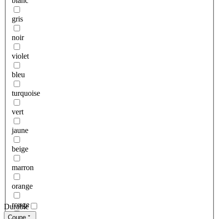
blanc
gris
noir
violet
bleu
turquoise
vert
jaune
beige
marron
orange
rouge
Durable
Coupe