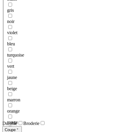
gris
noir
violet
bleu
turquoise
vert
jaune
beige
marron
orange
rouge
Durable
Broderie
Coupe