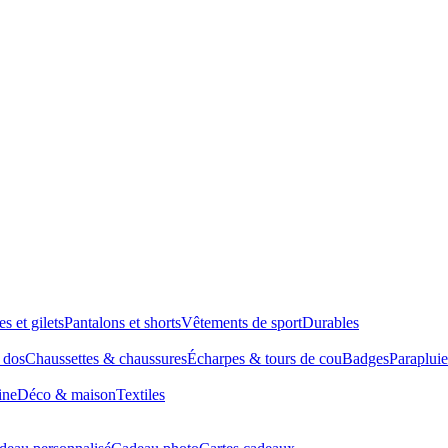
es et gilets
Pantalons et shorts
Vêtements de sport
Durables
à dos
Chaussettes & chaussures
Écharpes & tours de cou
Badges
Parapluie
ine
Déco & maison
Textiles