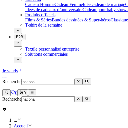
Cadeau Homme
Cadeau Femme
Idée cadeau de mariage​
C
Idées de cadeaux d’anniversaire
Cadeau pour baby showe
Produits officiels
Films & Séries
Bandes dessinées & Super-héros
Classique
T-shirt de la semaine
B2B
Textile personnalisé entreprise
Solutions commerciales
Je vends
Recherche
0
0
Recherche
...
Accueil