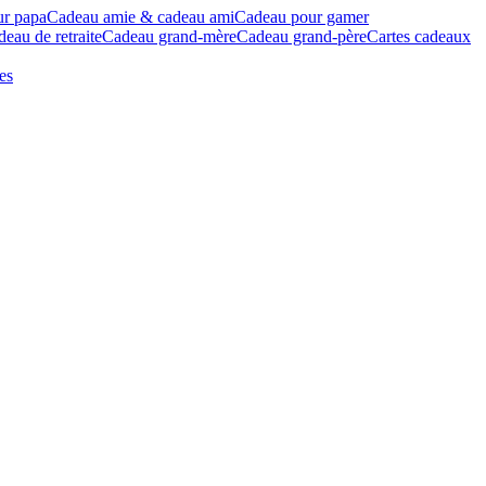
ur papa
Cadeau amie & cadeau ami
Cadeau pour gamer
eau de retraite
Cadeau grand-mère
Cadeau grand-père
Cartes cadeaux
es