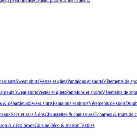
deau personnalisé
Cadeau photo
Cartes cadeaux
bardeurs
Sweat-shirts
Vestes et gilets
Pantalons et shorts
Vêtements de spo
bardeurs
Sweat-shirts
Vestes et gilets
Pantalons et shorts
Vêtements de spor
ts & débardeurs
Sweat-shirts
Pantalons et shorts
Vêtements de sport
Durab
peaux
Sacs et sacs à dos
Chaussettes & chaussures
Écharpes & tours de 
son & déco brodé
Cuisine
Déco & maison
Textiles