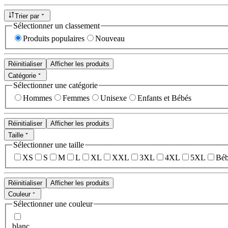
Trier par
Sélectionner un classement
Produits populaires
Nouveau
Réinitialiser
Afficher les produits
Catégorie
Sélectionner une catégorie
Hommes
Femmes
Unisexe
Enfants et Bébés
Réinitialiser
Afficher les produits
Taille
Sélectionner une taille
XS
S
M
L
XL
XXL
3XL
4XL
5XL
Béb
Réinitialiser
Afficher les produits
Couleur
Sélectionner une couleur
blanc