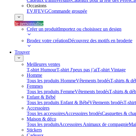
Cadeaux d'anniversaire
Cadeaux pour la fête des Pères
Ca
Occasions
EVJF
EVG
Commande groupée
Je personnalise
Créer un produit
Importez ou choisissez un design
Brodez votre création
Découvrez des motifs en broderie
Trouver
Meilleures ventes
T-shirt Humour
T-shirt J'peux pas j’ai
T-shirt Vintage
Homme
Tous les produits Homme
Vêtements brodés
T-shirts & dé
Femmes
Tous les produits Femme
Vêtements brodés
T-shirts & dé
Enfant & Bébé
Tous les produits Enfant & Bébé
Vêtements brodés
T-shir
Accessoires
Tous les accessoires
Accessoires brodés
Casquettes & cha
Maison & déco
Tous les produits
Accessoires Animaux de compagnie
Mai
Stickers
Cadeaux