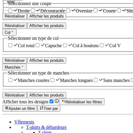
rose
Sélectionner une coupe
Droite
Décontractée
Oversize
Courte
Sli
Réinitialiser
Afficher les produits
Réinitialiser
Afficher les produits
Col
Sélectionner un type de col
Col rond
Capuche
Col à boutons
Col V
Réinitialiser
Afficher les produits
Manches
Sélectionner un type de manches
Manches courtes
Manches longues
Sans manches
Réinitialiser
Afficher les produits
Afficher tous les designs
Réinitialiser les filtres
Ajouter un filtre
Trier par
Vêtements
T-shirts & débardeurs
T-shirts