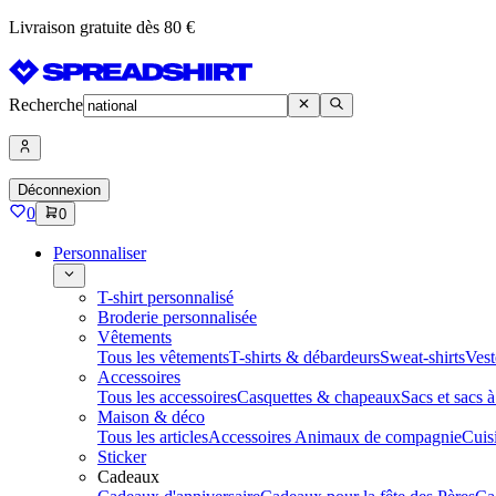
Livraison gratuite dès 80 €
Recherche
Déconnexion
0
0
Personnaliser
T-shirt personnalisé
Broderie personnalisée
Vêtements
Tous les vêtements
T-shirts & débardeurs
Sweat-shirts
Vest
Accessoires
Tous les accessoires
Casquettes & chapeaux
Sacs et sacs 
Maison & déco
Tous les articles
Accessoires Animaux de compagnie
Cuis
Sticker
Cadeaux