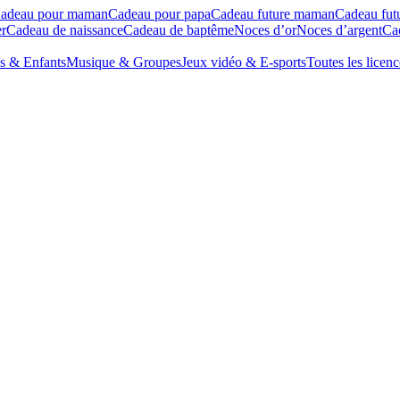
adeau pour maman
Cadeau pour papa
Cadeau future maman
Cadeau fut
r
Cadeau de naissance
Cadeau de baptême
Noces d’or
Noces d’argent
Cad
s & Enfants
Musique & Groupes
Jeux vidéo & E-sports
Toutes les licenc