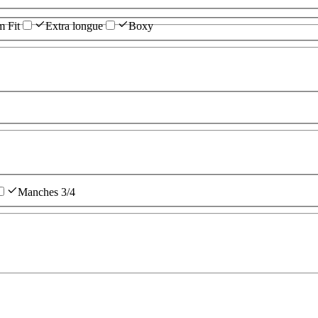
m Fit
Extra longue
Boxy
Manches 3/4