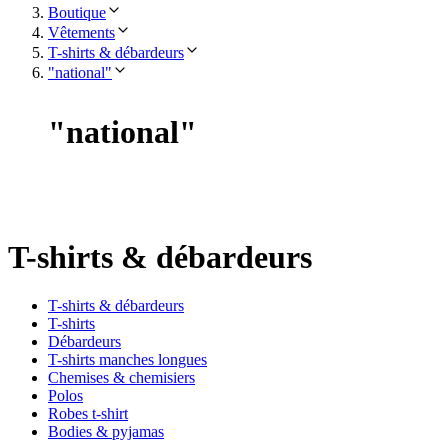
Boutique
Vêtements
T-shirts & débardeurs
"national"
"
national
"
T-shirts & débardeurs
T-shirts & débardeurs
T-shirts
Débardeurs
T-shirts manches longues
Chemises & chemisiers
Polos
Robes t-shirt
Bodies & pyjamas