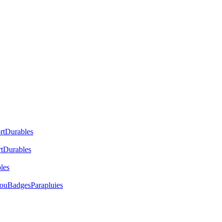
rt
Durables
t
Durables
les
cou
Badges
Parapluies