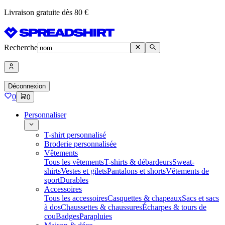
Livraison gratuite dès 80 €
Recherche
Déconnexion
0
0
Personnaliser
T-shirt personnalisé
Broderie personnalisée
Vêtements
Tous les vêtements
T-shirts & débardeurs
Sweat-
shirts
Vestes et gilets
Pantalons et shorts
Vêtements de
sport
Durables
Accessoires
Tous les accessoires
Casquettes & chapeaux
Sacs et sacs
à dos
Chaussettes & chaussures
Écharpes & tours de
cou
Badges
Parapluies