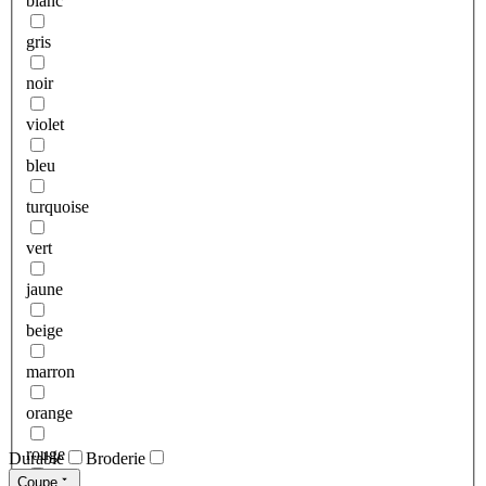
blanc
gris
noir
violet
bleu
turquoise
vert
jaune
beige
marron
orange
rouge
Durable
Broderie
Coupe