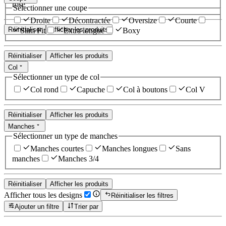
rose
Sélectionner une coupe
Droite
Décontractée
Oversize
Courte
Réinitialiser
Afficher les produits
Slim Fit
Extra longue
Boxy
Réinitialiser
Afficher les produits
Col
Sélectionner un type de col
Col rond
Capuche
Col à boutons
Col V
Réinitialiser
Afficher les produits
Manches
Sélectionner un type de manches
Manches courtes
Manches longues
Sans
manches
Manches 3/4
Réinitialiser
Afficher les produits
Afficher tous les designs
Réinitialiser les filtres
Ajouter un filtre
Trier par