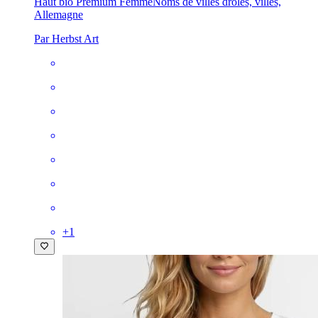
Haut bio Premium Femme
Noms de villes drôles, villes,
Allemagne
Par Herbst Art
+
1