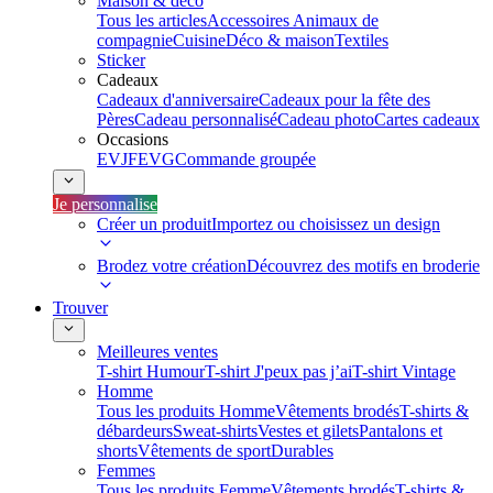
Maison & déco
Tous les articles
Accessoires Animaux de
compagnie
Cuisine
Déco & maison
Textiles
Sticker
Cadeaux
Cadeaux d'anniversaire
Cadeaux pour la fête des
Pères
Cadeau personnalisé
Cadeau photo
Cartes cadeaux
Occasions
EVJF
EVG
Commande groupée
Je personnalise
Créer un produit
Importez ou choisissez un design
Brodez votre création
Découvrez des motifs en broderie
Trouver
Meilleures ventes
T-shirt Humour
T-shirt J'peux pas j’ai
T-shirt Vintage
Homme
Tous les produits Homme
Vêtements brodés
T-shirts &
débardeurs
Sweat-shirts
Vestes et gilets
Pantalons et
shorts
Vêtements de sport
Durables
Femmes
Tous les produits Femme
Vêtements brodés
T-shirts &