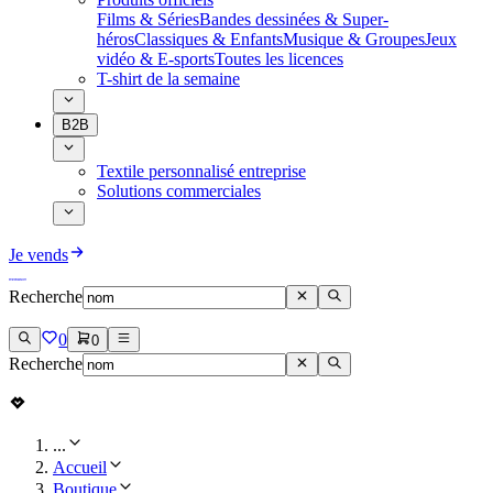
Films & Séries
Bandes dessinées & Super-
héros
Classiques & Enfants
Musique & Groupes
Jeux
vidéo & E-sports
Toutes les licences
T-shirt de la semaine
B2B
Textile personnalisé entreprise
Solutions commerciales
Je vends
Recherche
0
0
Recherche
...
Accueil
Boutique