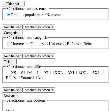
Trier par
Sélectionner un classement
Produits populaires
Nouveau
Réinitialiser
Afficher les produits
Catégorie
Sélectionner une catégorie
Hommes
Femmes
Unisexe
Enfants et Bébés
Réinitialiser
Afficher les produits
Taille
Sélectionner une taille
XS
S
M
L
XL
XXL
3XL
4XL
5XL
Bébés
Enfants
Ado
Réinitialiser
Afficher les produits
Couleur
Sélectionner une couleur