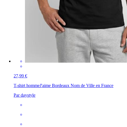
27,99 €
T-shirt homme
J'aime Bordeaux Nom de Ville en France
Par daystyle