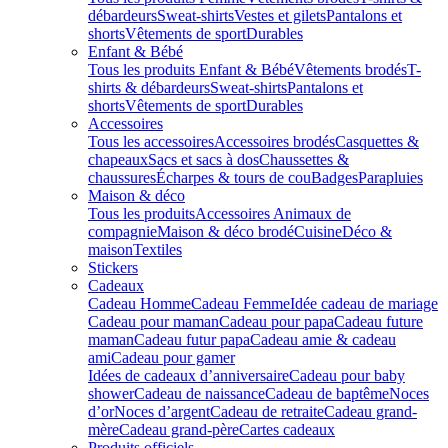
débardeurs
Sweat-shirts
Vestes et gilets
Pantalons et
shorts
Vêtements de sport
Durables
Enfant & Bébé
Tous les produits Enfant & Bébé
Vêtements brodés
T-
shirts & débardeurs
Sweat-shirts
Pantalons et
shorts
Vêtements de sport
Durables
Accessoires
Tous les accessoires
Accessoires brodés
Casquettes &
chapeaux
Sacs et sacs à dos
Chaussettes &
chaussures
Écharpes & tours de cou
Badges
Parapluies
Maison & déco
Tous les produits
Accessoires Animaux de
compagnie
Maison & déco brodé
Cuisine
Déco &
maison
Textiles
Stickers
Cadeaux
Cadeau Homme
Cadeau Femme
Idée cadeau de mariage​
Cadeau pour maman
Cadeau pour papa
Cadeau future
maman
Cadeau futur papa
Cadeau amie & cadeau
ami
Cadeau pour gamer
Idées de cadeaux d’anniversaire
Cadeau pour baby
shower
Cadeau de naissance
Cadeau de baptême
Noces
d’or
Noces d’argent
Cadeau de retraite
Cadeau grand-
mère
Cadeau grand-père
Cartes cadeaux
Produits officiels