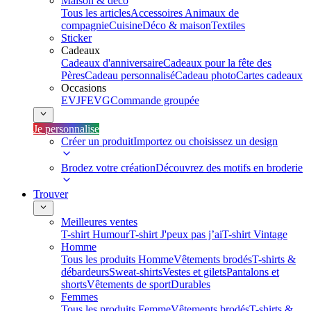
Maison & déco
Tous les articles
Accessoires Animaux de
compagnie
Cuisine
Déco & maison
Textiles
Sticker
Cadeaux
Cadeaux d'anniversaire
Cadeaux pour la fête des
Pères
Cadeau personnalisé
Cadeau photo
Cartes cadeaux
Occasions
EVJF
EVG
Commande groupée
Je personnalise
Créer un produit
Importez ou choisissez un design
Brodez votre création
Découvrez des motifs en broderie
Trouver
Meilleures ventes
T-shirt Humour
T-shirt J'peux pas j’ai
T-shirt Vintage
Homme
Tous les produits Homme
Vêtements brodés
T-shirts &
débardeurs
Sweat-shirts
Vestes et gilets
Pantalons et
shorts
Vêtements de sport
Durables
Femmes
Tous les produits Femme
Vêtements brodés
T-shirts &