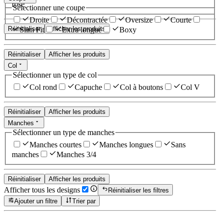
rose
Sélectionner une coupe
Droite
Décontractée
Oversize
Courte
Réinitialiser
Afficher les produits
Slim Fit
Extra longue
Boxy
Réinitialiser
Afficher les produits
Col
Sélectionner un type de col
Col rond
Capuche
Col à boutons
Col V
Réinitialiser
Afficher les produits
Manches
Sélectionner un type de manches
Manches courtes
Manches longues
Sans
manches
Manches 3/4
Réinitialiser
Afficher les produits
Afficher tous les designs
Réinitialiser les filtres
Ajouter un filtre
Trier par