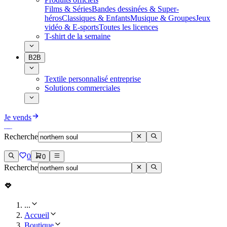
Films & Séries
Bandes dessinées & Super-
héros
Classiques & Enfants
Musique & Groupes
Jeux
vidéo & E-sports
Toutes les licences
T-shirt de la semaine
B2B
Textile personnalisé entreprise
Solutions commerciales
Je vends
Recherche
0
0
Recherche
...
Accueil
Boutique