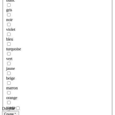
blanc
gris
noir
violet
bleu
turquoise
vert
jaune
beige
marron
orange
rouge
Durable
Coupe