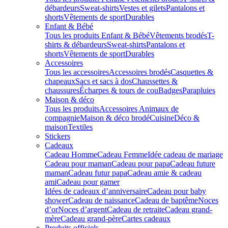
débardeurs
Sweat-shirts
Vestes et gilets
Pantalons et
shorts
Vêtements de sport
Durables
Enfant & Bébé
Tous les produits Enfant & Bébé
Vêtements brodés
T-
shirts & débardeurs
Sweat-shirts
Pantalons et
shorts
Vêtements de sport
Durables
Accessoires
Tous les accessoires
Accessoires brodés
Casquettes &
chapeaux
Sacs et sacs à dos
Chaussettes &
chaussures
Écharpes & tours de cou
Badges
Parapluies
Maison & déco
Tous les produits
Accessoires Animaux de
compagnie
Maison & déco brodé
Cuisine
Déco &
maison
Textiles
Stickers
Cadeaux
Cadeau Homme
Cadeau Femme
Idée cadeau de mariage​
Cadeau pour maman
Cadeau pour papa
Cadeau future
maman
Cadeau futur papa
Cadeau amie & cadeau
ami
Cadeau pour gamer
Idées de cadeaux d’anniversaire
Cadeau pour baby
shower
Cadeau de naissance
Cadeau de baptême
Noces
d’or
Noces d’argent
Cadeau de retraite
Cadeau grand-
mère
Cadeau grand-père
Cartes cadeaux
Produits officiels