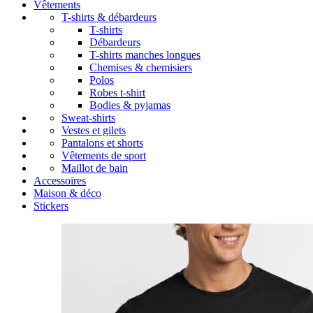
Vêtements
T-shirts & débardeurs
T-shirts
Débardeurs
T-shirts manches longues
Chemises & chemisiers
Polos
Robes t-shirt
Bodies & pyjamas
Sweat-shirts
Vestes et gilets
Pantalons et shorts
Vêtements de sport
Maillot de bain
Accessoires
Maison & déco
Stickers