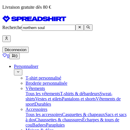
Livraison gratuite dès 80 €
Recherche
Déconnexion
0
0
Personnaliser
T-shirt personnalisé
Broderie personnalisée
Vêtements
Tous les vêtements
T-shirts & débardeurs
Sweat-
shirts
Vestes et gilets
Pantalons et shorts
Vêtements de
sport
Durables
Accessoires
Tous les accessoires
Casquettes & chapeaux
Sacs et sacs
à dos
Chaussettes & chaussures
Écharpes & tours de
cou
Badges
Parapluies