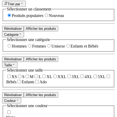
Trier par
Sélectionner un classement
Produits populaires
Nouveau
Réinitialiser
Afficher les produits
Catégorie
Sélectionner une catégorie
Hommes
Femmes
Unisexe
Enfants et Bébés
Réinitialiser
Afficher les produits
Taille
Sélectionner une taille
XS
S
M
L
XL
XXL
3XL
4XL
5XL
Bébés
Enfants
Ado
Réinitialiser
Afficher les produits
Couleur
Sélectionner une couleur