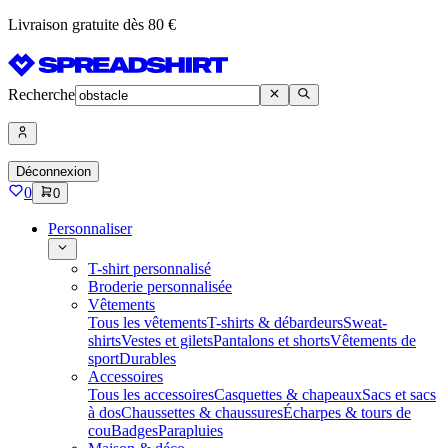
Livraison gratuite dès 80 €
Recherche
Déconnexion
0
0
Personnaliser
T-shirt personnalisé
Broderie personnalisée
Vêtements
Tous les vêtements
T-shirts & débardeurs
Sweat-
shirts
Vestes et gilets
Pantalons et shorts
Vêtements de
sport
Durables
Accessoires
Tous les accessoires
Casquettes & chapeaux
Sacs et sacs
à dos
Chaussettes & chaussures
Écharpes & tours de
cou
Badges
Parapluies