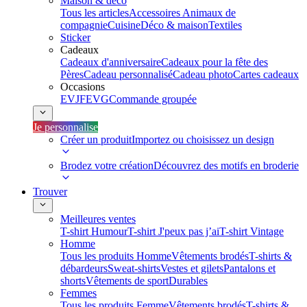
Maison & déco
Tous les articles
Accessoires Animaux de
compagnie
Cuisine
Déco & maison
Textiles
Sticker
Cadeaux
Cadeaux d'anniversaire
Cadeaux pour la fête des
Pères
Cadeau personnalisé
Cadeau photo
Cartes cadeaux
Occasions
EVJF
EVG
Commande groupée
Je personnalise
Créer un produit
Importez ou choisissez un design
Brodez votre création
Découvrez des motifs en broderie
Trouver
Meilleures ventes
T-shirt Humour
T-shirt J'peux pas j’ai
T-shirt Vintage
Homme
Tous les produits Homme
Vêtements brodés
T-shirts &
débardeurs
Sweat-shirts
Vestes et gilets
Pantalons et
shorts
Vêtements de sport
Durables
Femmes
Tous les produits Femme
Vêtements brodés
T-shirts &