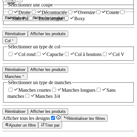
rose
Sélectionner une coupe
Droite
Décontractée
Oversize
Courte
Réinitialiser
Afficher les produits
Slim Fit
Extra longue
Boxy
Réinitialiser
Afficher les produits
Col
Sélectionner un type de col
Col rond
Capuche
Col à boutons
Col V
Réinitialiser
Afficher les produits
Manches
Sélectionner un type de manches
Manches courtes
Manches longues
Sans
manches
Manches 3/4
Réinitialiser
Afficher les produits
Afficher tous les designs
Réinitialiser les filtres
Ajouter un filtre
Trier par