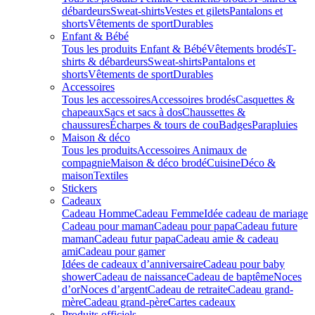
débardeurs
Sweat-shirts
Vestes et gilets
Pantalons et
shorts
Vêtements de sport
Durables
Enfant & Bébé
Tous les produits Enfant & Bébé
Vêtements brodés
T-
shirts & débardeurs
Sweat-shirts
Pantalons et
shorts
Vêtements de sport
Durables
Accessoires
Tous les accessoires
Accessoires brodés
Casquettes &
chapeaux
Sacs et sacs à dos
Chaussettes &
chaussures
Écharpes & tours de cou
Badges
Parapluies
Maison & déco
Tous les produits
Accessoires Animaux de
compagnie
Maison & déco brodé
Cuisine
Déco &
maison
Textiles
Stickers
Cadeaux
Cadeau Homme
Cadeau Femme
Idée cadeau de mariage​
Cadeau pour maman
Cadeau pour papa
Cadeau future
maman
Cadeau futur papa
Cadeau amie & cadeau
ami
Cadeau pour gamer
Idées de cadeaux d’anniversaire
Cadeau pour baby
shower
Cadeau de naissance
Cadeau de baptême
Noces
d’or
Noces d’argent
Cadeau de retraite
Cadeau grand-
mère
Cadeau grand-père
Cartes cadeaux
Produits officiels