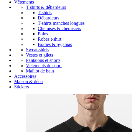
Vêtements
T-shirts & débardeurs
T-shirts
Débardeurs
T-shirts manches longues
Chemises & chemisiers
Polos
Robes t-shirt
Bodies & pyjamas
Sweat-shirts
Vestes et gilets
Pantalons et shorts
Vêtements de sport
Maillot de bain
Accessoires
Maison & déco
Stickers