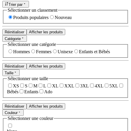
Trier par
Sélectionner un classement
Produits populaires
Nouveau
Réinitialiser
Afficher les produits
Catégorie
Sélectionner une catégorie
Hommes
Femmes
Unisexe
Enfants et Bébés
Réinitialiser
Afficher les produits
Taille
Sélectionner une taille
XS
S
M
L
XL
XXL
3XL
4XL
5XL
Bébés
Enfants
Ado
Réinitialiser
Afficher les produits
Couleur
Sélectionner une couleur