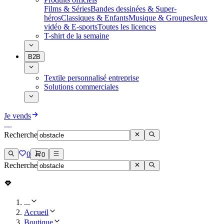
Films & Séries
Bandes dessinées & Super-
héros
Classiques & Enfants
Musique & Groupes
Jeux
vidéo & E-sports
Toutes les licences
T-shirt de la semaine
B2B
Textile personnalisé entreprise
Solutions commerciales
Je vends
Recherche
0
0
Recherche
...
Accueil
Boutique