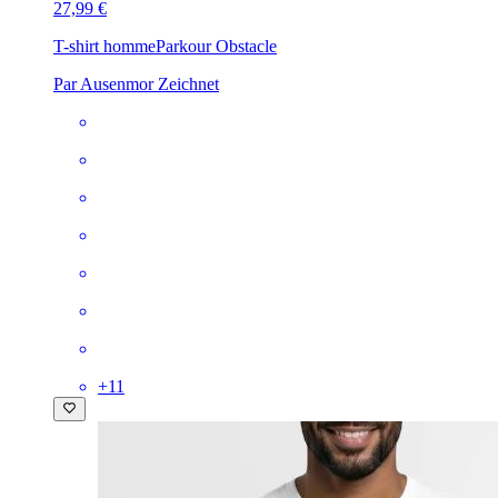
27,99 €
T-shirt homme
Parkour Obstacle
Par Ausenmor Zeichnet
+
11