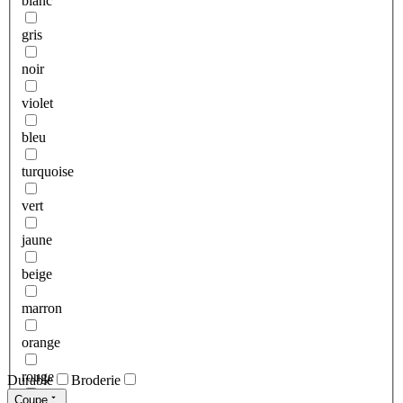
blanc
gris
noir
violet
bleu
turquoise
vert
jaune
beige
marron
orange
rouge
Durable
Broderie
Coupe