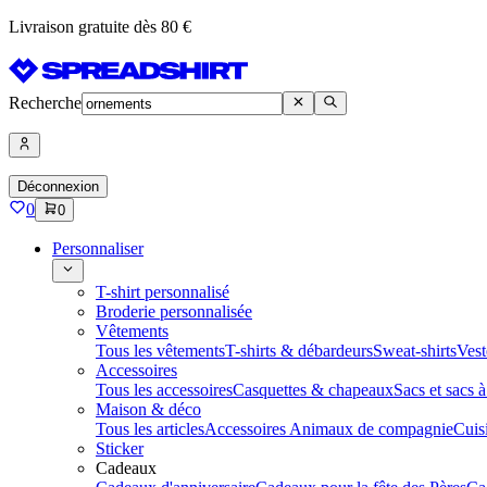
Livraison gratuite dès 80 €
Recherche
Déconnexion
0
0
Personnaliser
T-shirt personnalisé
Broderie personnalisée
Vêtements
Tous les vêtements
T-shirts & débardeurs
Sweat-shirts
Vest
Accessoires
Tous les accessoires
Casquettes & chapeaux
Sacs et sacs 
Maison & déco
Tous les articles
Accessoires Animaux de compagnie
Cuis
Sticker
Cadeaux