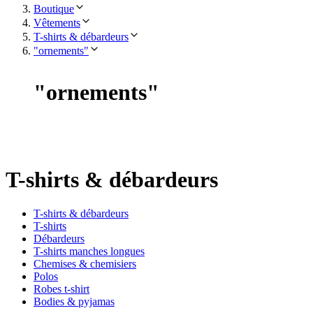
Boutique
Vêtements
T-shirts & débardeurs
"ornements"
"
ornements
"
T-shirts & débardeurs
T-shirts & débardeurs
T-shirts
Débardeurs
T-shirts manches longues
Chemises & chemisiers
Polos
Robes t-shirt
Bodies & pyjamas