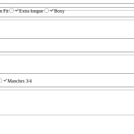
m Fit
Extra longue
Boxy
Manches 3/4