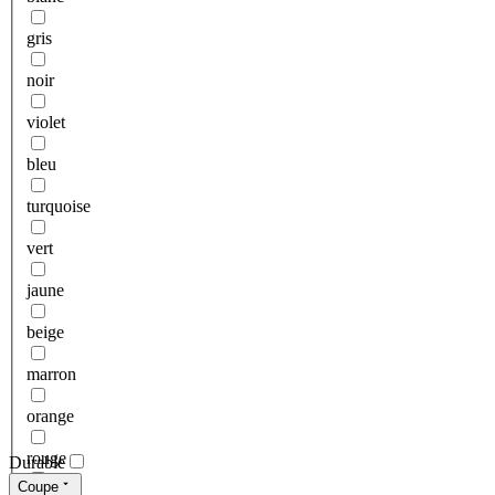
gris
noir
violet
bleu
turquoise
vert
jaune
beige
marron
orange
rouge
Durable
Coupe