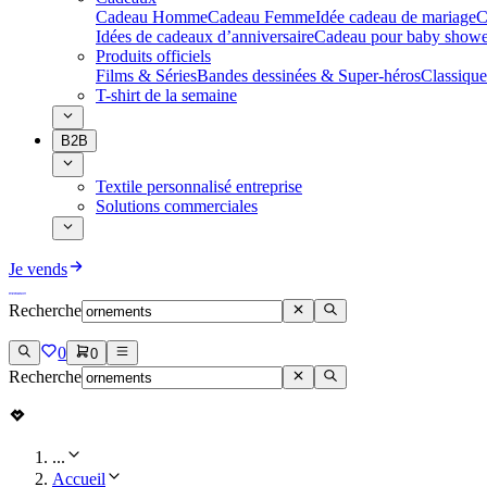
Cadeau Homme
Cadeau Femme
Idée cadeau de mariage​
C
Idées de cadeaux d’anniversaire
Cadeau pour baby showe
Produits officiels
Films & Séries
Bandes dessinées & Super-héros
Classique
T-shirt de la semaine
B2B
Textile personnalisé entreprise
Solutions commerciales
Je vends
Recherche
0
0
Recherche
...
Accueil