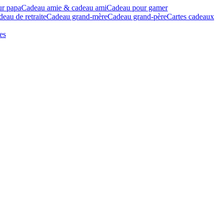
ur papa
Cadeau amie & cadeau ami
Cadeau pour gamer
eau de retraite
Cadeau grand-mère
Cadeau grand-père
Cartes cadeaux
es