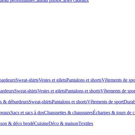
deau personnalisé
Cadeau photo
Cartes cadeaux
bardeurs
Sweat-shirts
Vestes et gilets
Pantalons et shorts
Vêtements de spo
bardeurs
Sweat-shirts
Vestes et gilets
Pantalons et shorts
Vêtements de spor
ts & débardeurs
Sweat-shirts
Pantalons et shorts
Vêtements de sport
Durab
peaux
Sacs et sacs à dos
Chaussettes & chaussures
Écharpes & tours de 
son & déco brodé
Cuisine
Déco & maison
Textiles