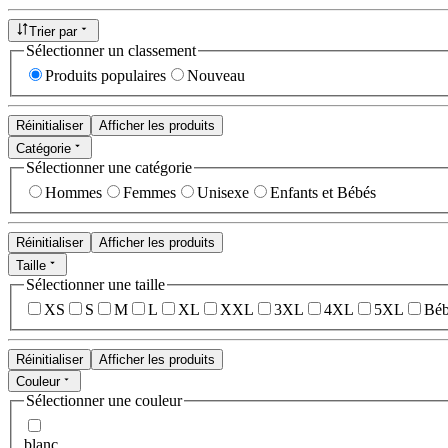
Trier par
Sélectionner un classement
Produits populaires
Nouveau
Réinitialiser
Afficher les produits
Catégorie
Sélectionner une catégorie
Hommes
Femmes
Unisexe
Enfants et Bébés
Réinitialiser
Afficher les produits
Taille
Sélectionner une taille
XS
S
M
L
XL
XXL
3XL
4XL
5XL
Béb
Réinitialiser
Afficher les produits
Couleur
Sélectionner une couleur
blanc