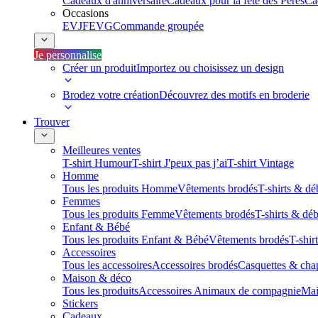
Cadeaux d'anniversaire
Cadeaux pour la fête des Pères
Ca
Occasions
EVJF
EVG
Commande groupée
Je personnalise
Créer un produit
Importez ou choisissez un design
Brodez votre création
Découvrez des motifs en broderie
Trouver
Meilleures ventes
T-shirt Humour
T-shirt J'peux pas j’ai
T-shirt Vintage
Homme
Tous les produits Homme
Vêtements brodés
T-shirts & dé
Femmes
Tous les produits Femme
Vêtements brodés
T-shirts & dé
Enfant & Bébé
Tous les produits Enfant & Bébé
Vêtements brodés
T-shir
Accessoires
Tous les accessoires
Accessoires brodés
Casquettes & cha
Maison & déco
Tous les produits
Accessoires Animaux de compagnie
Mai
Stickers
Cadeaux