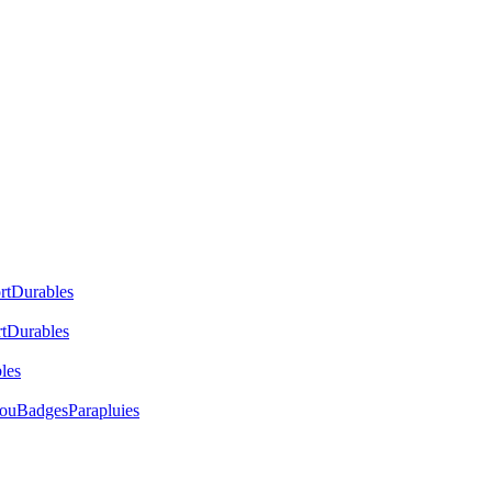
rt
Durables
t
Durables
les
cou
Badges
Parapluies