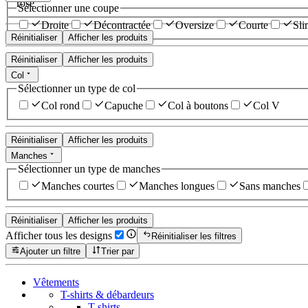
rose
Sélectionner une coupe
Droite
Décontractée
Oversize
Courte
Sli
Réinitialiser
Afficher les produits
Réinitialiser
Afficher les produits
Col
Sélectionner un type de col
Col rond
Capuche
Col à boutons
Col V
Réinitialiser
Afficher les produits
Manches
Sélectionner un type de manches
Manches courtes
Manches longues
Sans manches
Réinitialiser
Afficher les produits
Afficher tous les designs
Réinitialiser les filtres
Ajouter un filtre
Trier par
Vêtements
T-shirts & débardeurs
T-shirts