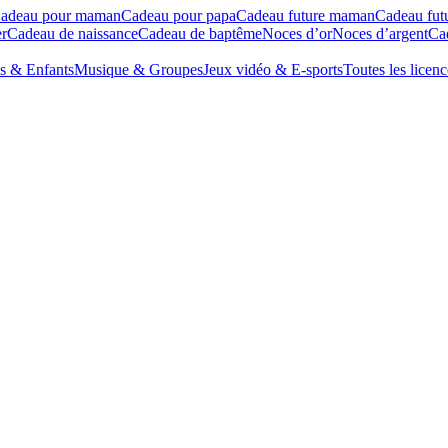
adeau pour maman
Cadeau pour papa
Cadeau future maman
Cadeau fut
r
Cadeau de naissance
Cadeau de baptême
Noces d’or
Noces d’argent
Cad
s & Enfants
Musique & Groupes
Jeux vidéo & E-sports
Toutes les licenc