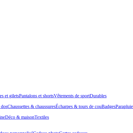
es et gilets
Pantalons et shorts
Vêtements de sport
Durables
à dos
Chaussettes & chaussures
Écharpes & tours de cou
Badges
Parapluie
ine
Déco & maison
Textiles