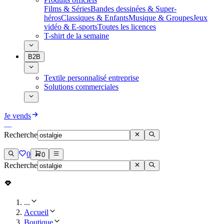
Films & Séries
Bandes dessinées & Super-
héros
Classiques & Enfants
Musique & Groupes
Jeux
vidéo & E-sports
Toutes les licences
T-shirt de la semaine
B2B
Textile personnalisé entreprise
Solutions commerciales
Je vends
Recherche
0
0
Recherche
...
Accueil
Boutique