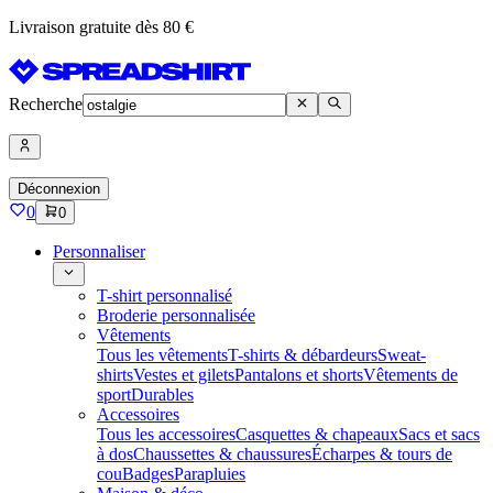
Livraison gratuite dès 80 €
Recherche
Déconnexion
0
0
Personnaliser
T-shirt personnalisé
Broderie personnalisée
Vêtements
Tous les vêtements
T-shirts & débardeurs
Sweat-
shirts
Vestes et gilets
Pantalons et shorts
Vêtements de
sport
Durables
Accessoires
Tous les accessoires
Casquettes & chapeaux
Sacs et sacs
à dos
Chaussettes & chaussures
Écharpes & tours de
cou
Badges
Parapluies