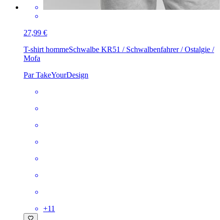
27,99 €
T-shirt homme
Schwalbe KR51 / Schwalbenfahrer / Ostalgie /
Mofa
Par TakeYourDesign
+
11