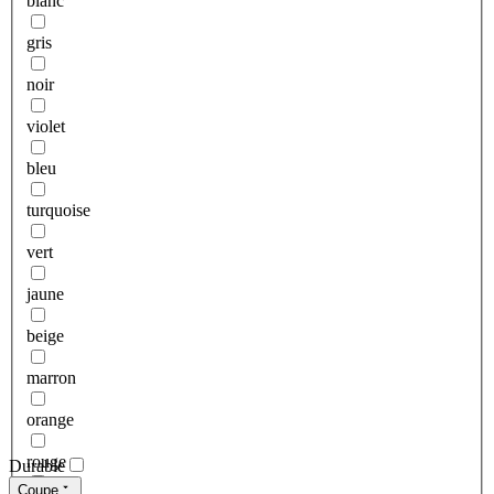
blanc
gris
noir
violet
bleu
turquoise
vert
jaune
beige
marron
orange
rouge
Durable
Coupe