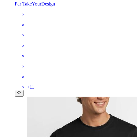
Par TakeYourDesign
+
11