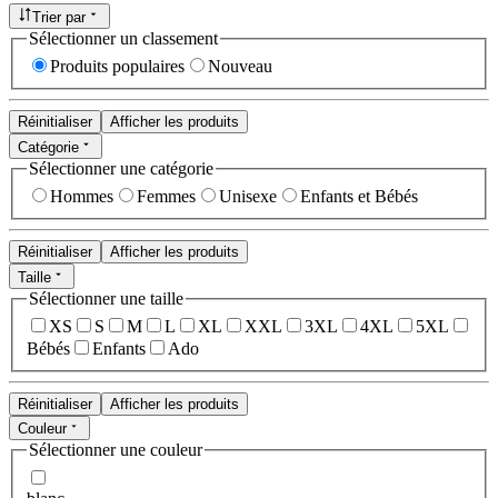
Trier par
Sélectionner un classement
Produits populaires
Nouveau
Réinitialiser
Afficher les produits
Catégorie
Sélectionner une catégorie
Hommes
Femmes
Unisexe
Enfants et Bébés
Réinitialiser
Afficher les produits
Taille
Sélectionner une taille
XS
S
M
L
XL
XXL
3XL
4XL
5XL
Bébés
Enfants
Ado
Réinitialiser
Afficher les produits
Couleur
Sélectionner une couleur