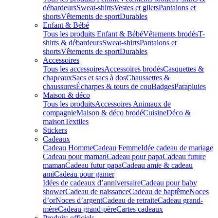
débardeurs
Sweat-shirts
Vestes et gilets
Pantalons et
shorts
Vêtements de sport
Durables
Enfant & Bébé
Tous les produits Enfant & Bébé
Vêtements brodés
T-
shirts & débardeurs
Sweat-shirts
Pantalons et
shorts
Vêtements de sport
Durables
Accessoires
Tous les accessoires
Accessoires brodés
Casquettes &
chapeaux
Sacs et sacs à dos
Chaussettes &
chaussures
Écharpes & tours de cou
Badges
Parapluies
Maison & déco
Tous les produits
Accessoires Animaux de
compagnie
Maison & déco brodé
Cuisine
Déco &
maison
Textiles
Stickers
Cadeaux
Cadeau Homme
Cadeau Femme
Idée cadeau de mariage​
Cadeau pour maman
Cadeau pour papa
Cadeau future
maman
Cadeau futur papa
Cadeau amie & cadeau
ami
Cadeau pour gamer
Idées de cadeaux d’anniversaire
Cadeau pour baby
shower
Cadeau de naissance
Cadeau de baptême
Noces
d’or
Noces d’argent
Cadeau de retraite
Cadeau grand-
mère
Cadeau grand-père
Cartes cadeaux
Produits officiels