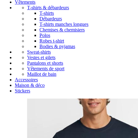
Vêtements
T-shirts & débardeurs
T-shirts
Débardeurs
T-shirts manches longues
Chemises & chemisiers
Polos
Robes t-shirt
Bodies & pyjamas
Sweat-shirts
Vestes et gilets
Pantalons et shorts
Vêtements de sport
Maillot de bain
Accessoires
Maison & déco
Stickers