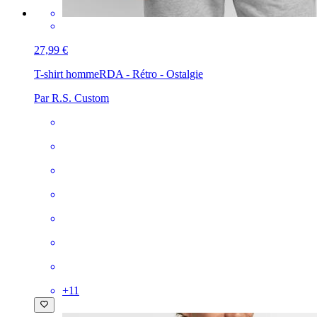
27,99 €
T-shirt homme
RDA - Rétro - Ostalgie
Par R.S. Custom
+
11