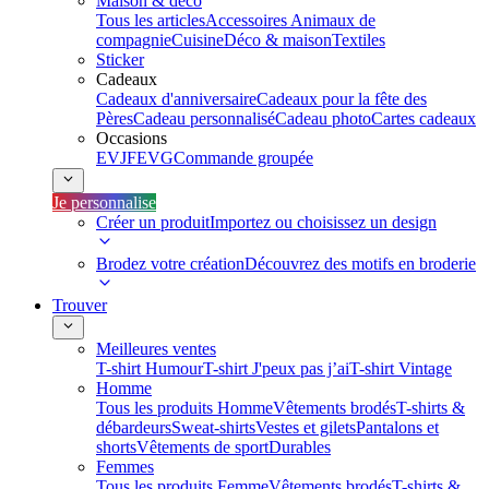
Maison & déco
Tous les articles
Accessoires Animaux de
compagnie
Cuisine
Déco & maison
Textiles
Sticker
Cadeaux
Cadeaux d'anniversaire
Cadeaux pour la fête des
Pères
Cadeau personnalisé
Cadeau photo
Cartes cadeaux
Occasions
EVJF
EVG
Commande groupée
Je personnalise
Créer un produit
Importez ou choisissez un design
Brodez votre création
Découvrez des motifs en broderie
Trouver
Meilleures ventes
T-shirt Humour
T-shirt J'peux pas j’ai
T-shirt Vintage
Homme
Tous les produits Homme
Vêtements brodés
T-shirts &
débardeurs
Sweat-shirts
Vestes et gilets
Pantalons et
shorts
Vêtements de sport
Durables
Femmes
Tous les produits Femme
Vêtements brodés
T-shirts &