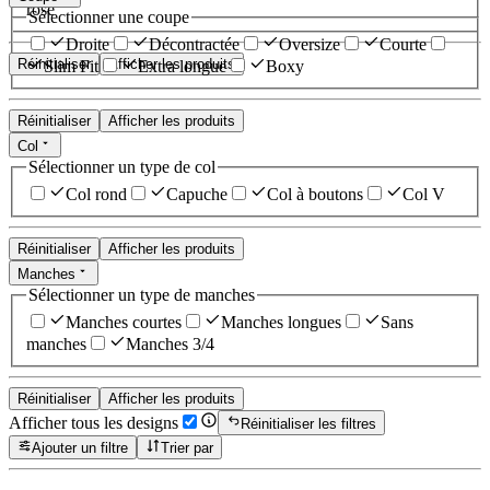
rose
Sélectionner une coupe
Droite
Décontractée
Oversize
Courte
Réinitialiser
Afficher les produits
Slim Fit
Extra longue
Boxy
Réinitialiser
Afficher les produits
Col
Sélectionner un type de col
Col rond
Capuche
Col à boutons
Col V
Réinitialiser
Afficher les produits
Manches
Sélectionner un type de manches
Manches courtes
Manches longues
Sans
manches
Manches 3/4
Réinitialiser
Afficher les produits
Afficher tous les designs
Réinitialiser les filtres
Ajouter un filtre
Trier par