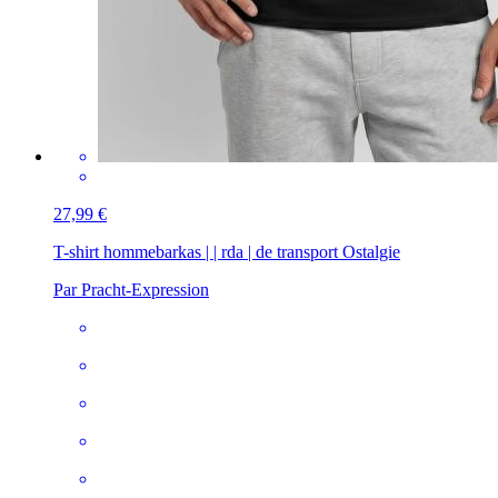
27,99 €
T-shirt homme
barkas | | rda | de transport Ostalgie
Par Pracht-Expression