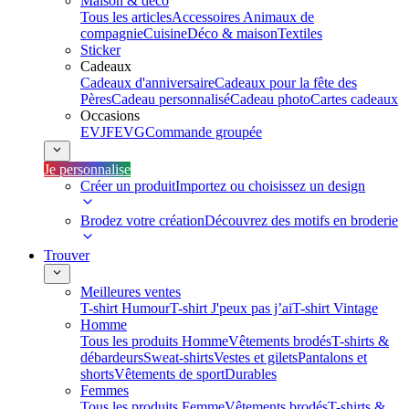
Maison & déco
Tous les articles
Accessoires Animaux de
compagnie
Cuisine
Déco & maison
Textiles
Sticker
Cadeaux
Cadeaux d'anniversaire
Cadeaux pour la fête des
Pères
Cadeau personnalisé
Cadeau photo
Cartes cadeaux
Occasions
EVJF
EVG
Commande groupée
Je personnalise
Créer un produit
Importez ou choisissez un design
Brodez votre création
Découvrez des motifs en broderie
Trouver
Meilleures ventes
T-shirt Humour
T-shirt J'peux pas j’ai
T-shirt Vintage
Homme
Tous les produits Homme
Vêtements brodés
T-shirts &
débardeurs
Sweat-shirts
Vestes et gilets
Pantalons et
shorts
Vêtements de sport
Durables
Femmes
Tous les produits Femme
Vêtements brodés
T-shirts &