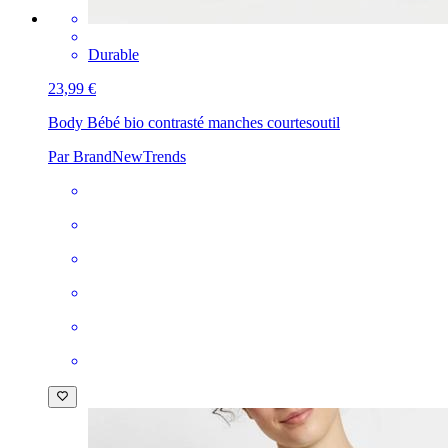
Durable
23,99 €
Body Bébé bio contrasté manches courtes
outil
Par BrandNewTrends