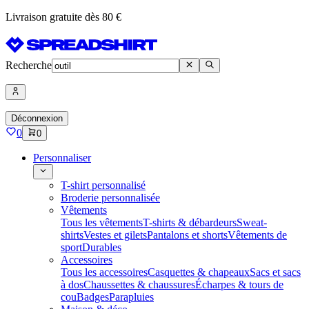
Livraison gratuite dès 80 €
Recherche
Déconnexion
0
0
Personnaliser
T-shirt personnalisé
Broderie personnalisée
Vêtements
Tous les vêtements
T-shirts & débardeurs
Sweat-
shirts
Vestes et gilets
Pantalons et shorts
Vêtements de
sport
Durables
Accessoires
Tous les accessoires
Casquettes & chapeaux
Sacs et sacs
à dos
Chaussettes & chaussures
Écharpes & tours de
cou
Badges
Parapluies