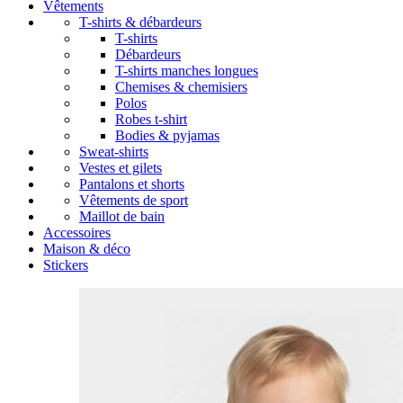
Vêtements
T-shirts & débardeurs
T-shirts
Débardeurs
T-shirts manches longues
Chemises & chemisiers
Polos
Robes t-shirt
Bodies & pyjamas
Sweat-shirts
Vestes et gilets
Pantalons et shorts
Vêtements de sport
Maillot de bain
Accessoires
Maison & déco
Stickers