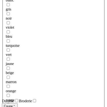
blanc
gris
noir
violet
bleu
turquoise
vert
jaune
beige
marron
orange
rouge
Durable
Broderie
Coupe