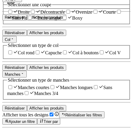
rose
Sélectionner une coupe
Droite
Décontractée
Oversize
Courte
Réinitialiser
Afficher les produits
Slim Fit
Extra longue
Boxy
Réinitialiser
Afficher les produits
Col
Sélectionner un type de col
Col rond
Capuche
Col à boutons
Col V
Réinitialiser
Afficher les produits
Manches
Sélectionner un type de manches
Manches courtes
Manches longues
Sans
manches
Manches 3/4
Réinitialiser
Afficher les produits
Afficher tous les designs
Réinitialiser les filtres
Ajouter un filtre
Trier par