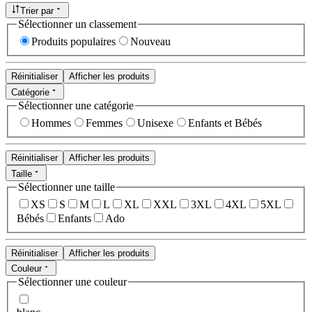
Trier par
Sélectionner un classement
Produits populaires
Nouveau
Réinitialiser
Afficher les produits
Catégorie
Sélectionner une catégorie
Hommes
Femmes
Unisexe
Enfants et Bébés
Réinitialiser
Afficher les produits
Taille
Sélectionner une taille
XS
S
M
L
XL
XXL
3XL
4XL
5XL
Bébés
Enfants
Ado
Réinitialiser
Afficher les produits
Couleur
Sélectionner une couleur