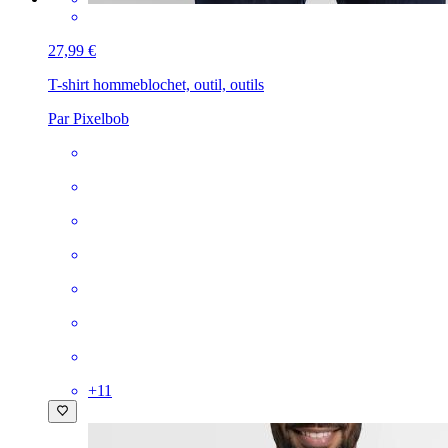
27,99 €
T-shirt homme
blochet, outil, outils
Par Pixelbob
+
11