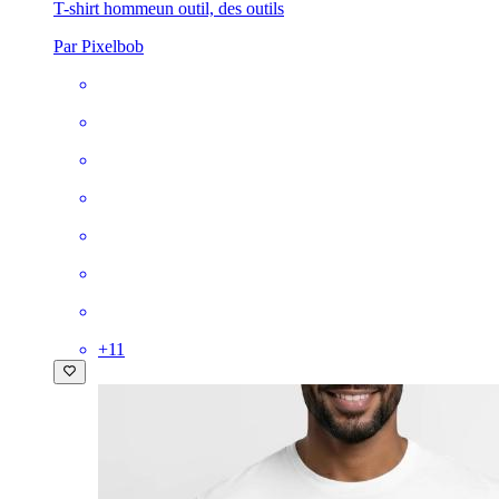
T-shirt homme
un outil, des outils
Par Pixelbob
+
11