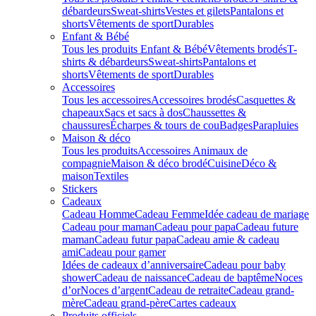
débardeurs
Sweat-shirts
Vestes et gilets
Pantalons et
shorts
Vêtements de sport
Durables
Enfant & Bébé
Tous les produits Enfant & Bébé
Vêtements brodés
T-
shirts & débardeurs
Sweat-shirts
Pantalons et
shorts
Vêtements de sport
Durables
Accessoires
Tous les accessoires
Accessoires brodés
Casquettes &
chapeaux
Sacs et sacs à dos
Chaussettes &
chaussures
Écharpes & tours de cou
Badges
Parapluies
Maison & déco
Tous les produits
Accessoires Animaux de
compagnie
Maison & déco brodé
Cuisine
Déco &
maison
Textiles
Stickers
Cadeaux
Cadeau Homme
Cadeau Femme
Idée cadeau de mariage​
Cadeau pour maman
Cadeau pour papa
Cadeau future
maman
Cadeau futur papa
Cadeau amie & cadeau
ami
Cadeau pour gamer
Idées de cadeaux d’anniversaire
Cadeau pour baby
shower
Cadeau de naissance
Cadeau de baptême
Noces
d’or
Noces d’argent
Cadeau de retraite
Cadeau grand-
mère
Cadeau grand-père
Cartes cadeaux
Produits officiels