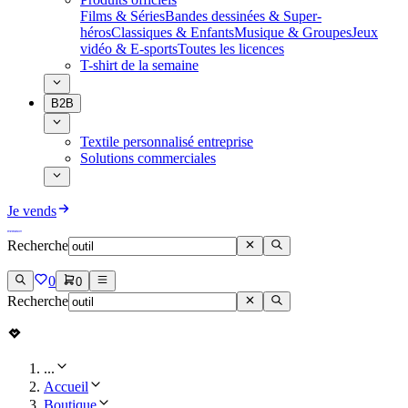
Films & Séries
Bandes dessinées & Super-
héros
Classiques & Enfants
Musique & Groupes
Jeux
vidéo & E-sports
Toutes les licences
T-shirt de la semaine
B2B
Textile personnalisé entreprise
Solutions commerciales
Je vends
Recherche
0
0
Recherche
...
Accueil
Boutique