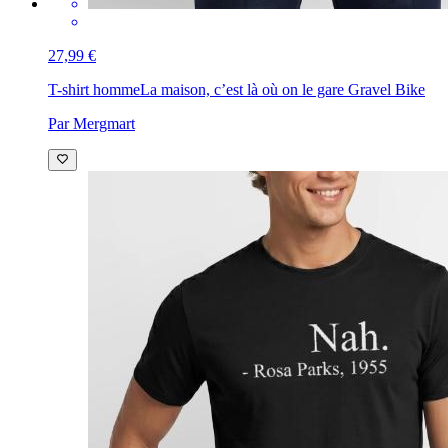
27,99 €
T-shirt homme
La maison, c’est là où on le gare Gravel Bike
Par Mergmart