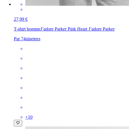
27,99 €
T-shirt homme
J’adore Parker Pink Heart J’adore Parker
Par 74ninetees
+
10