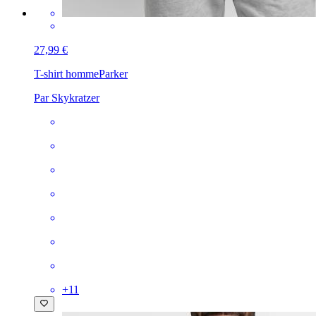
27,99 €
T-shirt homme
Parker
Par Skykratzer
+
11