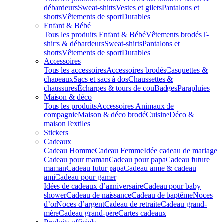
débardeurs
Sweat-shirts
Vestes et gilets
Pantalons et
shorts
Vêtements de sport
Durables
Enfant & Bébé
Tous les produits Enfant & Bébé
Vêtements brodés
T-
shirts & débardeurs
Sweat-shirts
Pantalons et
shorts
Vêtements de sport
Durables
Accessoires
Tous les accessoires
Accessoires brodés
Casquettes &
chapeaux
Sacs et sacs à dos
Chaussettes &
chaussures
Écharpes & tours de cou
Badges
Parapluies
Maison & déco
Tous les produits
Accessoires Animaux de
compagnie
Maison & déco brodé
Cuisine
Déco &
maison
Textiles
Stickers
Cadeaux
Cadeau Homme
Cadeau Femme
Idée cadeau de mariage​
Cadeau pour maman
Cadeau pour papa
Cadeau future
maman
Cadeau futur papa
Cadeau amie & cadeau
ami
Cadeau pour gamer
Idées de cadeaux d’anniversaire
Cadeau pour baby
shower
Cadeau de naissance
Cadeau de baptême
Noces
d’or
Noces d’argent
Cadeau de retraite
Cadeau grand-
mère
Cadeau grand-père
Cartes cadeaux
Produits officiels