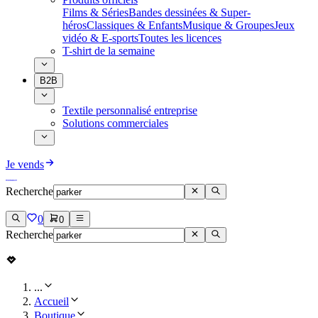
Films & Séries
Bandes dessinées & Super-
héros
Classiques & Enfants
Musique & Groupes
Jeux
vidéo & E-sports
Toutes les licences
T-shirt de la semaine
B2B
Textile personnalisé entreprise
Solutions commerciales
Je vends
Recherche
0
0
Recherche
...
Accueil
Boutique