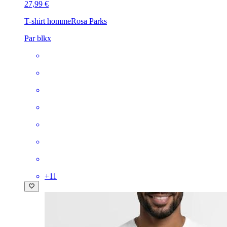
27,99 €
T-shirt homme
Rosa Parks
Par blkx
+
11