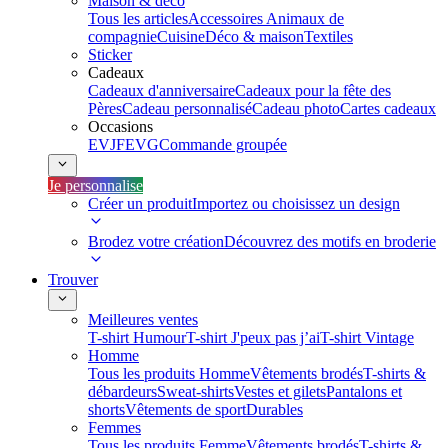
Maison & déco
Tous les articles
Accessoires Animaux de
compagnie
Cuisine
Déco & maison
Textiles
Sticker
Cadeaux
Cadeaux d'anniversaire
Cadeaux pour la fête des
Pères
Cadeau personnalisé
Cadeau photo
Cartes cadeaux
Occasions
EVJF
EVG
Commande groupée
Je personnalise
Créer un produit
Importez ou choisissez un design
Brodez votre création
Découvrez des motifs en broderie
Trouver
Meilleures ventes
T-shirt Humour
T-shirt J'peux pas j’ai
T-shirt Vintage
Homme
Tous les produits Homme
Vêtements brodés
T-shirts &
débardeurs
Sweat-shirts
Vestes et gilets
Pantalons et
shorts
Vêtements de sport
Durables
Femmes
Tous les produits Femme
Vêtements brodés
T-shirts &