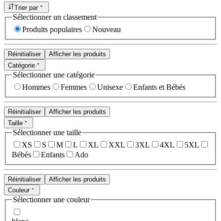
Trier par
Sélectionner un classement
Produits populaires
Nouveau
Réinitialiser
Afficher les produits
Catégorie
Sélectionner une catégorie
Hommes
Femmes
Unisexe
Enfants et Bébés
Réinitialiser
Afficher les produits
Taille
Sélectionner une taille
XS
S
M
L
XL
XXL
3XL
4XL
5XL
Bébés
Enfants
Ado
Réinitialiser
Afficher les produits
Couleur
Sélectionner une couleur