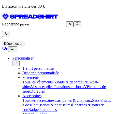
Livraison gratuite dès 80 €
Recherche
Déconnexion
0
0
Personnaliser
T-shirt personnalisé
Broderie personnalisée
Vêtements
Tous les vêtements
T-shirts & débardeurs
Sweat-
shirts
Vestes et gilets
Pantalons et shorts
Vêtements de
sport
Durables
Accessoires
Tous les accessoires
Casquettes & chapeaux
Sacs et sacs
à dos
Chaussettes & chaussures
Écharpes & tours de
cou
Badges
Parapluies