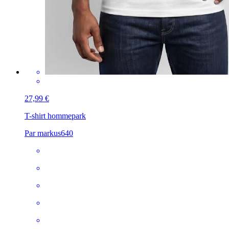
27,99 €
T-shirt homme
park
Par markus640