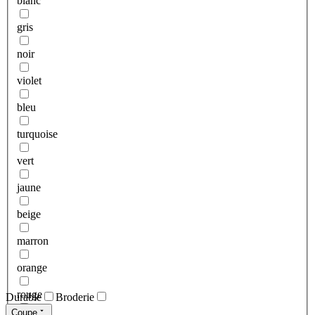
blanc
gris
noir
violet
bleu
turquoise
vert
jaune
beige
marron
orange
rouge
Durable
Broderie
Coupe