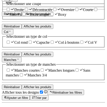
rose
Sélectionner une coupe
Droite
Décontractée
Oversize
Courte
Réinitialiser
Afficher les produits
Slim Fit
Extra longue
Boxy
Réinitialiser
Afficher les produits
Col
Sélectionner un type de col
Col rond
Capuche
Col à boutons
Col V
Réinitialiser
Afficher les produits
Manches
Sélectionner un type de manches
Manches courtes
Manches longues
Sans
manches
Manches 3/4
Réinitialiser
Afficher les produits
Afficher tous les designs
Réinitialiser les filtres
Ajouter un filtre
Trier par