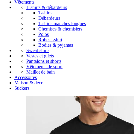
Vêtements
T-shirts & débardeurs
T-shirts
Débardeurs
T-shirts manches longues
Chemises & chemisiers
Polos
Robes t-shirt
Bodies & pyjamas
Sweat-shirts
Vestes et gilets
Pantalons et shorts
Vêtements de sport
Maillot de bain
Accessoires
Maison & déco
Stickers