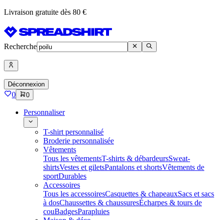
Livraison gratuite dès 80 €
Recherche
Déconnexion
0
0
Personnaliser
T-shirt personnalisé
Broderie personnalisée
Vêtements
Tous les vêtements
T-shirts & débardeurs
Sweat-
shirts
Vestes et gilets
Pantalons et shorts
Vêtements de
sport
Durables
Accessoires
Tous les accessoires
Casquettes & chapeaux
Sacs et sacs
à dos
Chaussettes & chaussures
Écharpes & tours de
cou
Badges
Parapluies