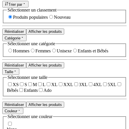
Trier par
Sélectionner un classement
Produits populaires
Nouveau
Réinitialiser
Afficher les produits
Catégorie
Sélectionner une catégorie
Hommes
Femmes
Unisexe
Enfants et Bébés
Réinitialiser
Afficher les produits
Taille
Sélectionner une taille
XS
S
M
L
XL
XXL
3XL
4XL
5XL
Bébés
Enfants
Ado
Réinitialiser
Afficher les produits
Couleur
Sélectionner une couleur