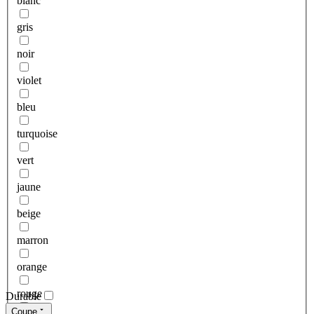
blanc
gris
noir
violet
bleu
turquoise
vert
jaune
beige
marron
orange
rouge
Durable
Coupe