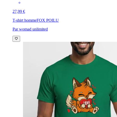
27,99 €
T-shirt homme
FOX POILU
Par womad unlimited