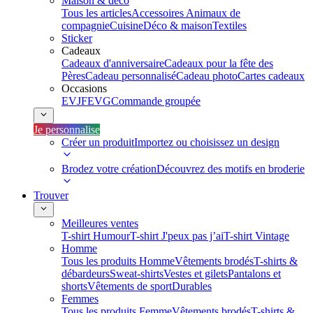
Maison & déco
Tous les articles
Accessoires Animaux de
compagnie
Cuisine
Déco & maison
Textiles
Sticker
Cadeaux
Cadeaux d'anniversaire
Cadeaux pour la fête des
Pères
Cadeau personnalisé
Cadeau photo
Cartes cadeaux
Occasions
EVJF
EVG
Commande groupée
Je personnalise
Créer un produit
Importez ou choisissez un design
Brodez votre création
Découvrez des motifs en broderie
Trouver
Meilleures ventes
T-shirt Humour
T-shirt J'peux pas j’ai
T-shirt Vintage
Homme
Tous les produits Homme
Vêtements brodés
T-shirts &
débardeurs
Sweat-shirts
Vestes et gilets
Pantalons et
shorts
Vêtements de sport
Durables
Femmes
Tous les produits Femme
Vêtements brodés
T-shirts &