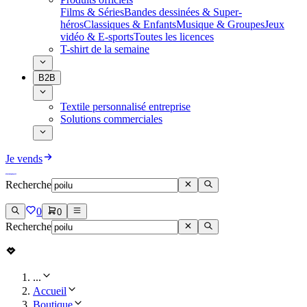
Films & Séries
Bandes dessinées & Super-
héros
Classiques & Enfants
Musique & Groupes
Jeux
vidéo & E-sports
Toutes les licences
T-shirt de la semaine
B2B
Textile personnalisé entreprise
Solutions commerciales
Je vends
Recherche
0
0
Recherche
...
Accueil
Boutique