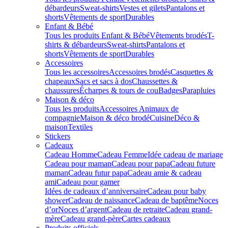
débardeurs
Sweat-shirts
Vestes et gilets
Pantalons et
shorts
Vêtements de sport
Durables
Enfant & Bébé
Tous les produits Enfant & Bébé
Vêtements brodés
T-
shirts & débardeurs
Sweat-shirts
Pantalons et
shorts
Vêtements de sport
Durables
Accessoires
Tous les accessoires
Accessoires brodés
Casquettes &
chapeaux
Sacs et sacs à dos
Chaussettes &
chaussures
Écharpes & tours de cou
Badges
Parapluies
Maison & déco
Tous les produits
Accessoires Animaux de
compagnie
Maison & déco brodé
Cuisine
Déco &
maison
Textiles
Stickers
Cadeaux
Cadeau Homme
Cadeau Femme
Idée cadeau de mariage​
Cadeau pour maman
Cadeau pour papa
Cadeau future
maman
Cadeau futur papa
Cadeau amie & cadeau
ami
Cadeau pour gamer
Idées de cadeaux d’anniversaire
Cadeau pour baby
shower
Cadeau de naissance
Cadeau de baptême
Noces
d’or
Noces d’argent
Cadeau de retraite
Cadeau grand-
mère
Cadeau grand-père
Cartes cadeaux
Produits officiels