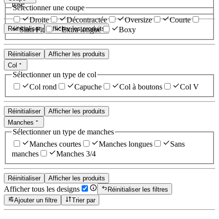
rose
Sélectionner une coupe
Droite
Décontractée
Oversize
Courte
Réinitialiser
Afficher les produits
Slim Fit
Extra longue
Boxy
Réinitialiser
Afficher les produits
Col
Sélectionner un type de col
Col rond
Capuche
Col à boutons
Col V
Réinitialiser
Afficher les produits
Manches
Sélectionner un type de manches
Manches courtes
Manches longues
Sans
manches
Manches 3/4
Réinitialiser
Afficher les produits
Afficher tous les designs
Réinitialiser les filtres
Ajouter un filtre
Trier par