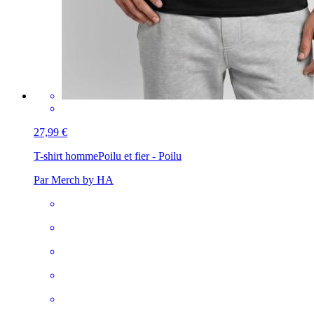
27,99 €
T-shirt homme
Poilu et fier - Poilu
Par Merch by HA