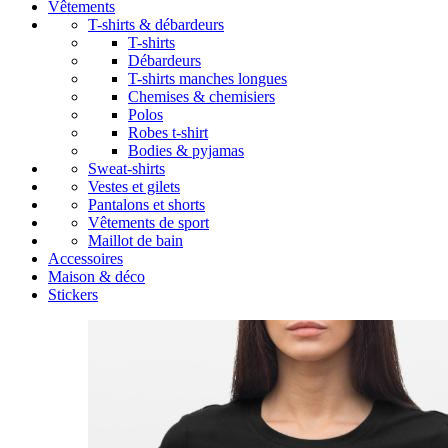
Vêtements
T-shirts & débardeurs
T-shirts
Débardeurs
T-shirts manches longues
Chemises & chemisiers
Polos
Robes t-shirt
Bodies & pyjamas
Sweat-shirts
Vestes et gilets
Pantalons et shorts
Vêtements de sport
Maillot de bain
Accessoires
Maison & déco
Stickers