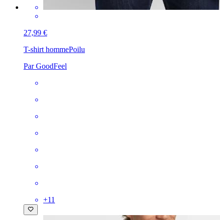
27,99 €
T-shirt homme
Poilu
Par GoodFeel
+
11