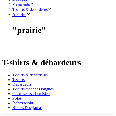
Vêtements
T-shirts & débardeurs
"prairie"
"
prairie
"
T-shirts & débardeurs
T-shirts & débardeurs
T-shirts
Débardeurs
T-shirts manches longues
Chemises & chemisiers
Polos
Robes t-shirt
Bodies & pyjamas