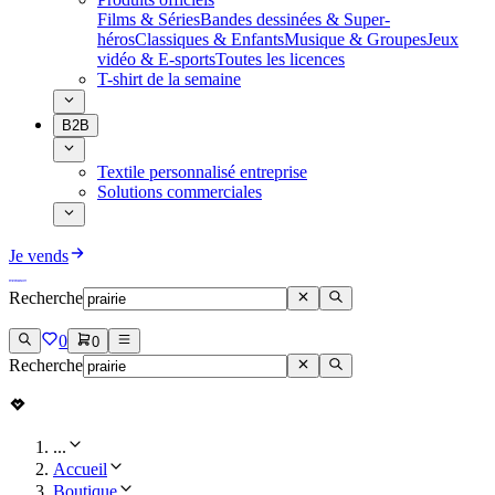
Films & Séries
Bandes dessinées & Super-
héros
Classiques & Enfants
Musique & Groupes
Jeux
vidéo & E-sports
Toutes les licences
T-shirt de la semaine
B2B
Textile personnalisé entreprise
Solutions commerciales
Je vends
Recherche
0
0
Recherche
...
Accueil
Boutique