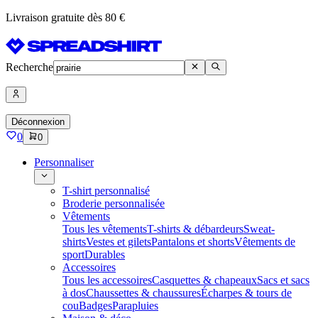
Livraison gratuite dès 80 €
Recherche
Déconnexion
0
0
Personnaliser
T-shirt personnalisé
Broderie personnalisée
Vêtements
Tous les vêtements
T-shirts & débardeurs
Sweat-
shirts
Vestes et gilets
Pantalons et shorts
Vêtements de
sport
Durables
Accessoires
Tous les accessoires
Casquettes & chapeaux
Sacs et sacs
à dos
Chaussettes & chaussures
Écharpes & tours de
cou
Badges
Parapluies