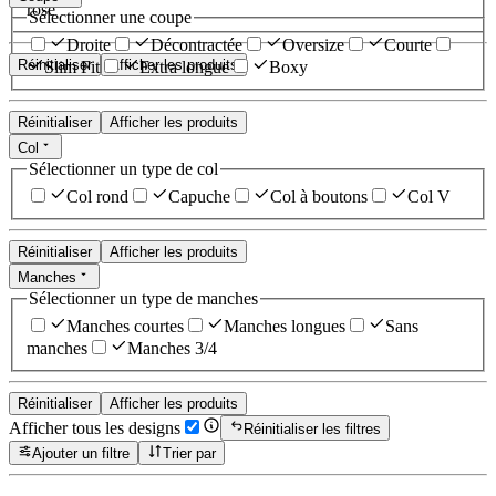
rose
Sélectionner une coupe
Droite
Décontractée
Oversize
Courte
Réinitialiser
Afficher les produits
Slim Fit
Extra longue
Boxy
Réinitialiser
Afficher les produits
Col
Sélectionner un type de col
Col rond
Capuche
Col à boutons
Col V
Réinitialiser
Afficher les produits
Manches
Sélectionner un type de manches
Manches courtes
Manches longues
Sans
manches
Manches 3/4
Réinitialiser
Afficher les produits
Afficher tous les designs
Réinitialiser les filtres
Ajouter un filtre
Trier par