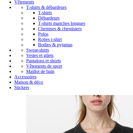
Vêtements
T-shirts & débardeurs
T-shirts
Débardeurs
T-shirts manches longues
Chemises & chemisiers
Polos
Robes t-shirt
Bodies & pyjamas
Sweat-shirts
Vestes et gilets
Pantalons et shorts
Vêtements de sport
Maillot de bain
Accessoires
Maison & déco
Stickers