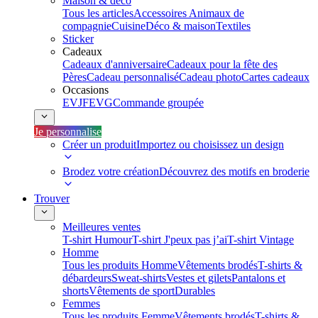
Maison & déco
Tous les articles
Accessoires Animaux de
compagnie
Cuisine
Déco & maison
Textiles
Sticker
Cadeaux
Cadeaux d'anniversaire
Cadeaux pour la fête des
Pères
Cadeau personnalisé
Cadeau photo
Cartes cadeaux
Occasions
EVJF
EVG
Commande groupée
Je personnalise
Créer un produit
Importez ou choisissez un design
Brodez votre création
Découvrez des motifs en broderie
Trouver
Meilleures ventes
T-shirt Humour
T-shirt J'peux pas j’ai
T-shirt Vintage
Homme
Tous les produits Homme
Vêtements brodés
T-shirts &
débardeurs
Sweat-shirts
Vestes et gilets
Pantalons et
shorts
Vêtements de sport
Durables
Femmes
Tous les produits Femme
Vêtements brodés
T-shirts &