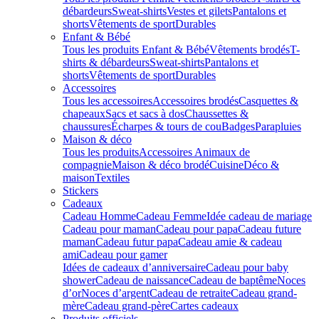
débardeurs
Sweat-shirts
Vestes et gilets
Pantalons et
shorts
Vêtements de sport
Durables
Enfant & Bébé
Tous les produits Enfant & Bébé
Vêtements brodés
T-
shirts & débardeurs
Sweat-shirts
Pantalons et
shorts
Vêtements de sport
Durables
Accessoires
Tous les accessoires
Accessoires brodés
Casquettes &
chapeaux
Sacs et sacs à dos
Chaussettes &
chaussures
Écharpes & tours de cou
Badges
Parapluies
Maison & déco
Tous les produits
Accessoires Animaux de
compagnie
Maison & déco brodé
Cuisine
Déco &
maison
Textiles
Stickers
Cadeaux
Cadeau Homme
Cadeau Femme
Idée cadeau de mariage​
Cadeau pour maman
Cadeau pour papa
Cadeau future
maman
Cadeau futur papa
Cadeau amie & cadeau
ami
Cadeau pour gamer
Idées de cadeaux d’anniversaire
Cadeau pour baby
shower
Cadeau de naissance
Cadeau de baptême
Noces
d’or
Noces d’argent
Cadeau de retraite
Cadeau grand-
mère
Cadeau grand-père
Cartes cadeaux
Produits officiels