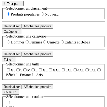
Trier par
Sélectionner un classement
Produits populaires
Nouveau
Réinitialiser
Afficher les produits
Catégorie
Sélectionner une catégorie
Hommes
Femmes
Unisexe
Enfants et Bébés
Réinitialiser
Afficher les produits
Taille
Sélectionner une taille
XS
S
M
L
XL
XXL
3XL
4XL
5XL
Bébés
Enfants
Ado
Réinitialiser
Afficher les produits
Couleur
Sélectionner une couleur