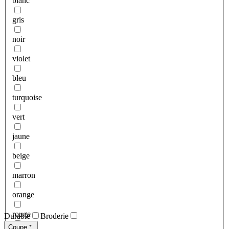
blanc
gris
noir
violet
bleu
turquoise
vert
jaune
beige
marron
orange
rouge
Durable
Broderie
Coupe