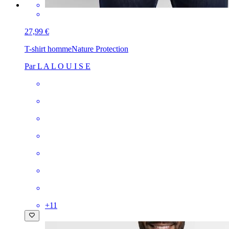
27,99 €
T-shirt homme
Nature Protection
Par L A L O U I S E
+
11