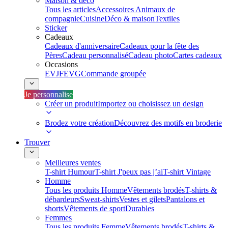
Maison & déco
Tous les articles
Accessoires Animaux de
compagnie
Cuisine
Déco & maison
Textiles
Sticker
Cadeaux
Cadeaux d'anniversaire
Cadeaux pour la fête des
Pères
Cadeau personnalisé
Cadeau photo
Cartes cadeaux
Occasions
EVJF
EVG
Commande groupée
Je personnalise
Créer un produit
Importez ou choisissez un design
Brodez votre création
Découvrez des motifs en broderie
Trouver
Meilleures ventes
T-shirt Humour
T-shirt J'peux pas j’ai
T-shirt Vintage
Homme
Tous les produits Homme
Vêtements brodés
T-shirts &
débardeurs
Sweat-shirts
Vestes et gilets
Pantalons et
shorts
Vêtements de sport
Durables
Femmes
Tous les produits Femme
Vêtements brodés
T-shirts &