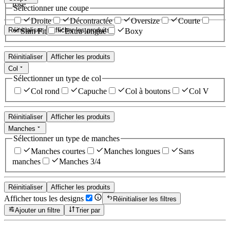
rose
Sélectionner une coupe
Droite
Décontractée
Oversize
Courte
Réinitialiser
Afficher les produits
Slim Fit
Extra longue
Boxy
Réinitialiser
Afficher les produits
Col
Sélectionner un type de col
Col rond
Capuche
Col à boutons
Col V
Réinitialiser
Afficher les produits
Manches
Sélectionner un type de manches
Manches courtes
Manches longues
Sans
manches
Manches 3/4
Réinitialiser
Afficher les produits
Afficher tous les designs
Réinitialiser les filtres
Ajouter un filtre
Trier par