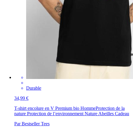
Durable
34,99 €
T-shirt encolure en V Premium bio Homme
Protection de la
nature Protection de l’environnement Nature Abeilles Cadeau
Par Bestseller Tees