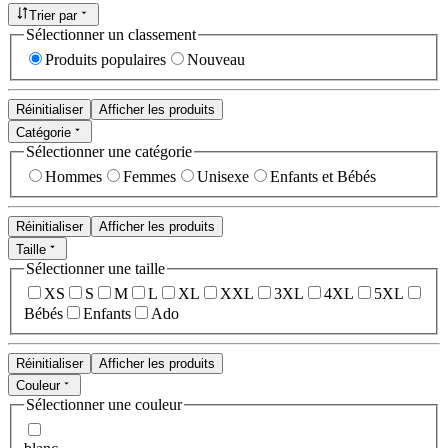
Trier par
Sélectionner un classement
Produits populaires
Nouveau
Réinitialiser
Afficher les produits
Catégorie
Sélectionner une catégorie
Hommes
Femmes
Unisexe
Enfants et Bébés
Réinitialiser
Afficher les produits
Taille
Sélectionner une taille
XS
S
M
L
XL
XXL
3XL
4XL
5XL
Bébés
Enfants
Ado
Réinitialiser
Afficher les produits
Couleur
Sélectionner une couleur