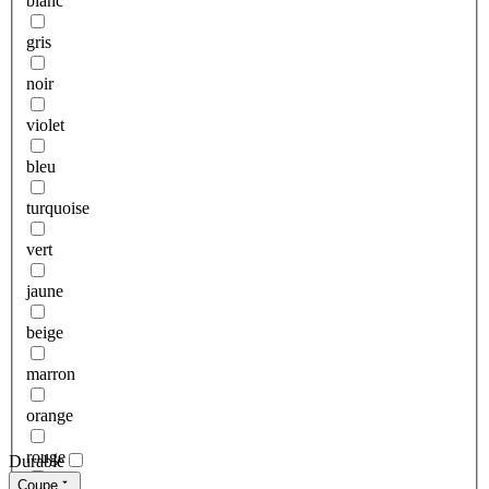
blanc
gris
noir
violet
bleu
turquoise
vert
jaune
beige
marron
orange
rouge
Durable
Coupe