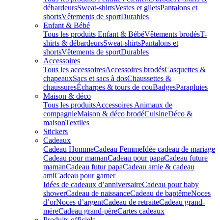
débardeurs
Sweat-shirts
Vestes et gilets
Pantalons et
shorts
Vêtements de sport
Durables
Enfant & Bébé
Tous les produits Enfant & Bébé
Vêtements brodés
T-
shirts & débardeurs
Sweat-shirts
Pantalons et
shorts
Vêtements de sport
Durables
Accessoires
Tous les accessoires
Accessoires brodés
Casquettes &
chapeaux
Sacs et sacs à dos
Chaussettes &
chaussures
Écharpes & tours de cou
Badges
Parapluies
Maison & déco
Tous les produits
Accessoires Animaux de
compagnie
Maison & déco brodé
Cuisine
Déco &
maison
Textiles
Stickers
Cadeaux
Cadeau Homme
Cadeau Femme
Idée cadeau de mariage​
Cadeau pour maman
Cadeau pour papa
Cadeau future
maman
Cadeau futur papa
Cadeau amie & cadeau
ami
Cadeau pour gamer
Idées de cadeaux d’anniversaire
Cadeau pour baby
shower
Cadeau de naissance
Cadeau de baptême
Noces
d’or
Noces d’argent
Cadeau de retraite
Cadeau grand-
mère
Cadeau grand-père
Cartes cadeaux
Produits officiels