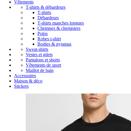
Vêtements
T-shirts & débardeurs
T-shirts
Débardeurs
T-shirts manches longues
Chemises & chemisiers
Polos
Robes t-shirt
Bodies & pyjamas
Sweat-shirts
Vestes et gilets
Pantalons et shorts
Vêtements de sport
Maillot de bain
Accessoires
Maison & déco
Stickers