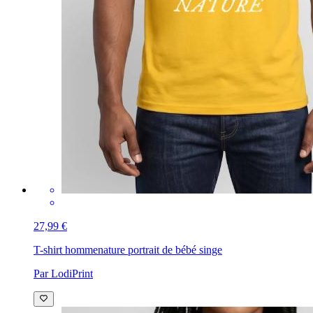
27,99 €
T-shirt homme
nature portrait de bébé singe
Par LodiPrint