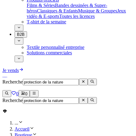
Films & Séries
Bandes dessinées & Super-
héros
Classiques & Enfants
Musique & Groupes
Jeux
vidéo & E-sports
Toutes les licences
T-shirt de la semaine
B2B
Textile personnalisé entreprise
Solutions commerciales
Je vends
Recherche
0
0
Recherche
...
Accueil
Boutique