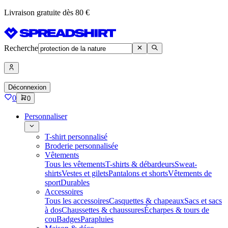
Livraison gratuite dès 80 €
Recherche
Déconnexion
0
0
Personnaliser
T-shirt personnalisé
Broderie personnalisée
Vêtements
Tous les vêtements
T-shirts & débardeurs
Sweat-
shirts
Vestes et gilets
Pantalons et shorts
Vêtements de
sport
Durables
Accessoires
Tous les accessoires
Casquettes & chapeaux
Sacs et sacs
à dos
Chaussettes & chaussures
Écharpes & tours de
cou
Badges
Parapluies