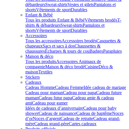
débardeurs
Sweat-shirts
Vestes et gilets
Pantalons et
shorts
Vêtements de sport
Durables
Enfant & Bébé
Tous les produits Enfant & Bébé
Vêtements brodés
T-
shirts & débardeurs
Sweat-shirts
Pantalons et
shorts
Vêtements de sport
Durables
Accessoires
Tous les accessoires
Accessoires brodés
Casquettes &
chapeaux
Sacs et sacs à dos
Chaussettes &
chaussures
Écharpes & tours de cou
Badges
Parapluies
Maison & déco
Tous les produits
Accessoires Animaux de
compagnie
Maison & déco brodé
Cuisine
Déco &
maison
Textiles
Stickers
Cadeaux
Cadeau Homme
Cadeau Femme
Idée cadeau de mariage​
Cadeau pour maman
Cadeau pour papa
Cadeau future
maman
Cadeau futur papa
Cadeau amie & cadeau
ami
Cadeau pour gamer
Idées de cadeaux d’anniversaire
Cadeau pour baby
shower
Cadeau de naissance
Cadeau de baptême
Noces
d’or
Noces d’argent
Cadeau de retraite
Cadeau grand-
mère
Cadeau grand-père
Cartes cadeaux
Produits officiels