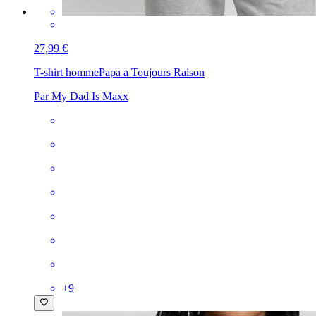
27,99 €
T-shirt homme
Papa a Toujours Raison
Par My Dad Is Maxx
+
9