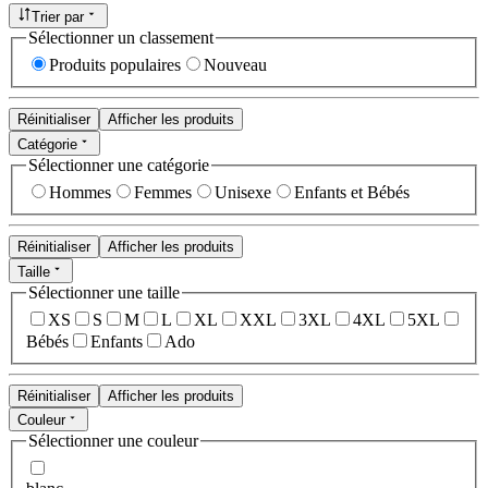
Trier par
Sélectionner un classement
Produits populaires
Nouveau
Réinitialiser
Afficher les produits
Catégorie
Sélectionner une catégorie
Hommes
Femmes
Unisexe
Enfants et Bébés
Réinitialiser
Afficher les produits
Taille
Sélectionner une taille
XS
S
M
L
XL
XXL
3XL
4XL
5XL
Bébés
Enfants
Ado
Réinitialiser
Afficher les produits
Couleur
Sélectionner une couleur