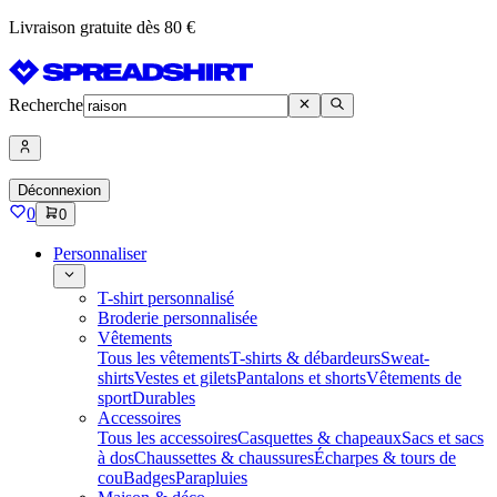
Livraison gratuite dès 80 €
Recherche
Déconnexion
0
0
Personnaliser
T-shirt personnalisé
Broderie personnalisée
Vêtements
Tous les vêtements
T-shirts & débardeurs
Sweat-
shirts
Vestes et gilets
Pantalons et shorts
Vêtements de
sport
Durables
Accessoires
Tous les accessoires
Casquettes & chapeaux
Sacs et sacs
à dos
Chaussettes & chaussures
Écharpes & tours de
cou
Badges
Parapluies