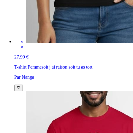
27,99 €
T-shirt Femme
soit j ai raison soit tu as tort
Par Nanga