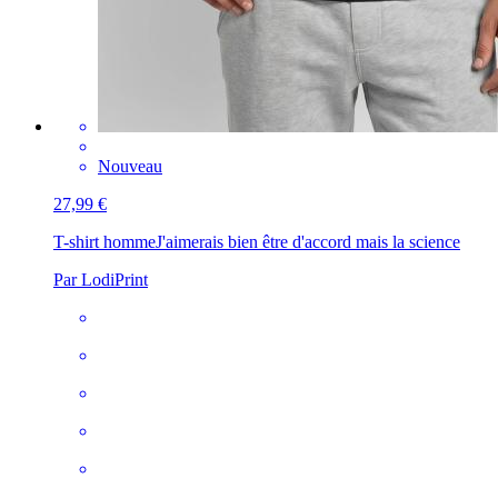
Nouveau
27,99 €
T-shirt homme
J'aimerais bien être d'accord mais la science
Par LodiPrint