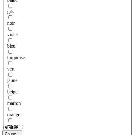
blanc
gris
noir
violet
bleu
turquoise
vert
jaune
beige
marron
orange
rouge
Durable
Coupe