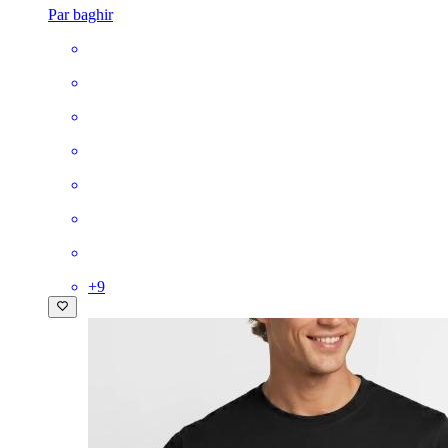
Par baghir
+
9