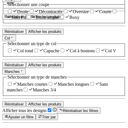
rose
Sélectionner une coupe
Droite
Décontractée
Oversize
Courte
Réinitialiser
Afficher les produits
Slim Fit
Extra longue
Boxy
Réinitialiser
Afficher les produits
Col
Sélectionner un type de col
Col rond
Capuche
Col à boutons
Col V
Réinitialiser
Afficher les produits
Manches
Sélectionner un type de manches
Manches courtes
Manches longues
Sans
manches
Manches 3/4
Réinitialiser
Afficher les produits
Afficher tous les designs
Réinitialiser les filtres
Ajouter un filtre
Trier par