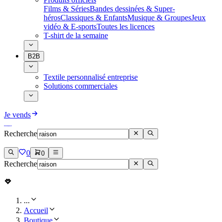
Films & Séries
Bandes dessinées & Super-
héros
Classiques & Enfants
Musique & Groupes
Jeux
vidéo & E-sports
Toutes les licences
T-shirt de la semaine
B2B
Textile personnalisé entreprise
Solutions commerciales
Je vends
Recherche
0
0
Recherche
...
Accueil
Boutique