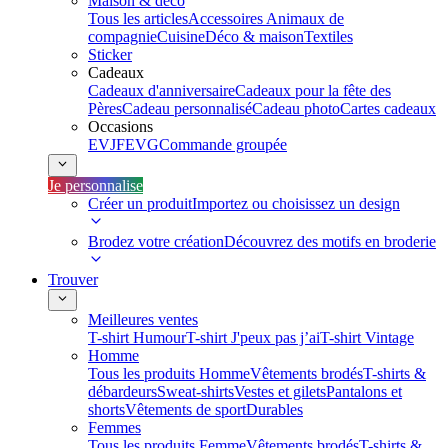
Maison & déco
Tous les articles
Accessoires Animaux de
compagnie
Cuisine
Déco & maison
Textiles
Sticker
Cadeaux
Cadeaux d'anniversaire
Cadeaux pour la fête des
Pères
Cadeau personnalisé
Cadeau photo
Cartes cadeaux
Occasions
EVJF
EVG
Commande groupée
Je personnalise
Créer un produit
Importez ou choisissez un design
Brodez votre création
Découvrez des motifs en broderie
Trouver
Meilleures ventes
T-shirt Humour
T-shirt J'peux pas j’ai
T-shirt Vintage
Homme
Tous les produits Homme
Vêtements brodés
T-shirts &
débardeurs
Sweat-shirts
Vestes et gilets
Pantalons et
shorts
Vêtements de sport
Durables
Femmes
Tous les produits Femme
Vêtements brodés
T-shirts &