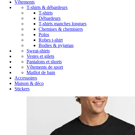
Vêtements
T-shirts & débardeurs
T-shirts
Débardeurs
T-shirts manches longues
Chemises & chemisiers
Polos
Robes t-shirt
Bodies & pyjamas
Sweat-shirts
Vestes et gilets
Pantalons et shorts
Vêtements de sport
Maillot de bain
Accessoires
Maison & déco
Stickers