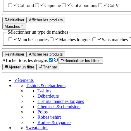
Col rond
Capuche
Col à boutons
Col V
Réinitialiser
Afficher les produits
Manches
Sélectionner un type de manches
Manches courtes
Manches longues
Sans manches
Réinitialiser
Afficher les produits
Afficher tous les designs
Réinitialiser les filtres
Ajouter un filtre
Trier par
Vêtements
T-shirts & débardeurs
T-shirts
Débardeurs
T-shirts manches longues
Chemises & chemisiers
Polos
Robes t-shirt
Bodies & pyjamas
Sweat-shirts