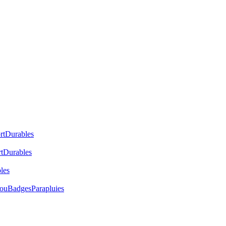
rt
Durables
t
Durables
les
cou
Badges
Parapluies