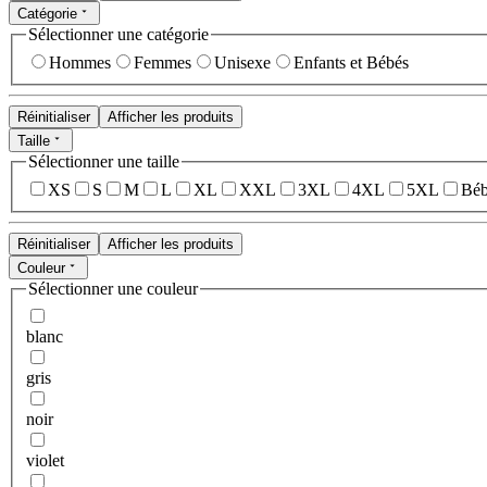
Catégorie
Sélectionner une catégorie
Hommes
Femmes
Unisexe
Enfants et Bébés
Réinitialiser
Afficher les produits
Taille
Sélectionner une taille
XS
S
M
L
XL
XXL
3XL
4XL
5XL
Béb
Réinitialiser
Afficher les produits
Couleur
Sélectionner une couleur
blanc
gris
noir
violet