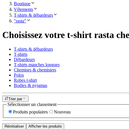
Boutique
Vêtements
T-shirts & débardeurs
"rasta"
Choisissez votre t-shirt rasta ch
T-shirts & débardeurs
T-shirts
Débardeurs
T-shirts manches longues
Chemises & chemisiers
Polos
Robes t-shirt
Bodies & pyjamas
Trier par
Sélectionner un classement
Produits populaires
Nouveau
Réinitialiser
Afficher les produits