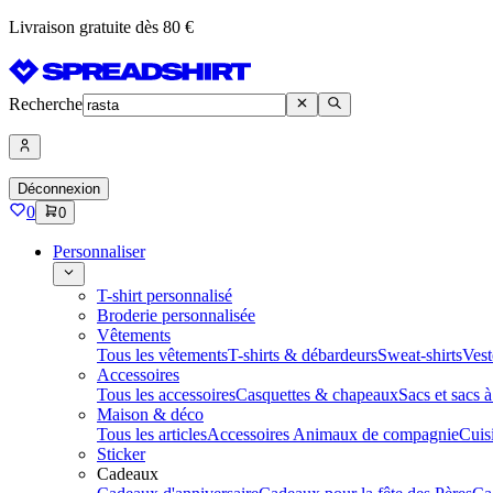
Livraison gratuite dès 80 €
Recherche
Déconnexion
0
0
Personnaliser
T-shirt personnalisé
Broderie personnalisée
Vêtements
Tous les vêtements
T-shirts & débardeurs
Sweat-shirts
Vest
Accessoires
Tous les accessoires
Casquettes & chapeaux
Sacs et sacs 
Maison & déco
Tous les articles
Accessoires Animaux de compagnie
Cuis
Sticker
Cadeaux