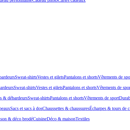
deau personnalisé
Cadeau photo
Cartes cadeaux
bardeurs
Sweat-shirts
Vestes et gilets
Pantalons et shorts
Vêtements de spo
bardeurs
Sweat-shirts
Vestes et gilets
Pantalons et shorts
Vêtements de spor
ts & débardeurs
Sweat-shirts
Pantalons et shorts
Vêtements de sport
Durab
peaux
Sacs et sacs à dos
Chaussettes & chaussures
Écharpes & tours de 
son & déco brodé
Cuisine
Déco & maison
Textiles