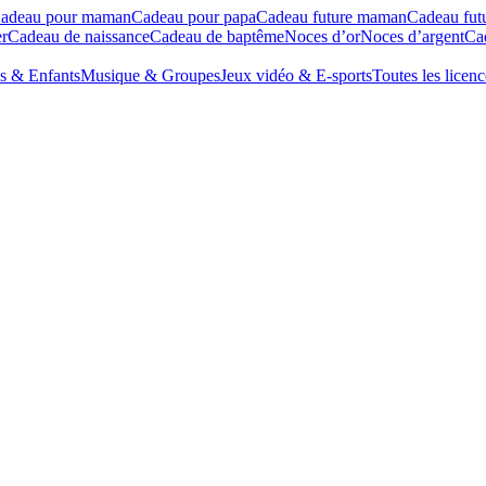
adeau pour maman
Cadeau pour papa
Cadeau future maman
Cadeau fut
r
Cadeau de naissance
Cadeau de baptême
Noces d’or
Noces d’argent
Cad
s & Enfants
Musique & Groupes
Jeux vidéo & E-sports
Toutes les licenc