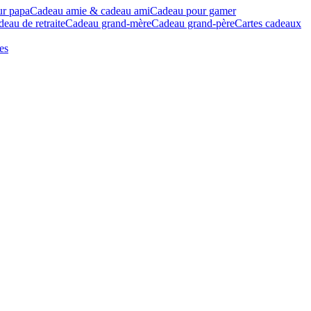
ur papa
Cadeau amie & cadeau ami
Cadeau pour gamer
eau de retraite
Cadeau grand-mère
Cadeau grand-père
Cartes cadeaux
es