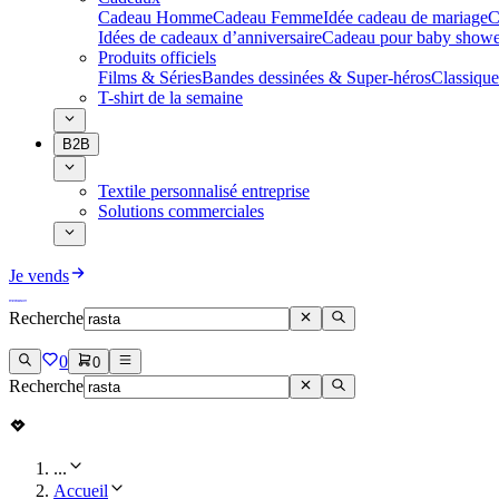
Cadeau Homme
Cadeau Femme
Idée cadeau de mariage​
C
Idées de cadeaux d’anniversaire
Cadeau pour baby showe
Produits officiels
Films & Séries
Bandes dessinées & Super-héros
Classique
T-shirt de la semaine
B2B
Textile personnalisé entreprise
Solutions commerciales
Je vends
Recherche
0
0
Recherche
...
Accueil