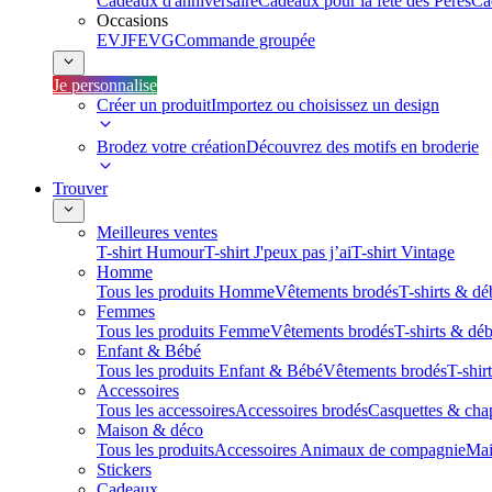
Cadeaux d'anniversaire
Cadeaux pour la fête des Pères
Ca
Occasions
EVJF
EVG
Commande groupée
Je personnalise
Créer un produit
Importez ou choisissez un design
Brodez votre création
Découvrez des motifs en broderie
Trouver
Meilleures ventes
T-shirt Humour
T-shirt J'peux pas j’ai
T-shirt Vintage
Homme
Tous les produits Homme
Vêtements brodés
T-shirts & dé
Femmes
Tous les produits Femme
Vêtements brodés
T-shirts & dé
Enfant & Bébé
Tous les produits Enfant & Bébé
Vêtements brodés
T-shir
Accessoires
Tous les accessoires
Accessoires brodés
Casquettes & cha
Maison & déco
Tous les produits
Accessoires Animaux de compagnie
Mai
Stickers
Cadeaux