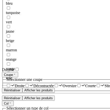
bleu
turquoise
vert
jaune
beige
marron
orange
rouge
Durable
Coupe
rose
Sélectionner une coupe
Droite
Décontractée
Oversize
Courte
Sli
Réinitialiser
Afficher les produits
Réinitialiser
Afficher les produits
Col
Sélectionner un type de col