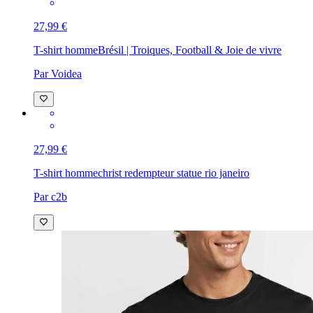
27,99 €
T-shirt homme
Brésil | Troiques, Football & Joie de vivre
Par Voidea
27,99 €
T-shirt homme
christ redempteur statue rio janeiro
Par c2b