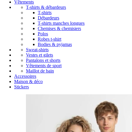
Vêtements
T-shirts & débardeurs
T-shirts
Débardeurs
T-shirts manches longues
Chemises & chemisiers
Polos
Robes t-shirt
Bodies & pyjamas
Sweat-shirts
Vestes et gilets
Pantalons et shorts
Vêtements de sport
Maillot de bain
Accessoires
Maison & déco
Stickers