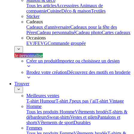
Maison & déco
Tous les articles
Accessoires Animaux de
compagnie
Cuisine
Déco & maison
Textiles
Sticker
Cadeaux
Cadeaux d'anniversaire
Cadeaux pour la fête des
Pères
Cadeau personnalisé
Cadeau photo
Cartes cadeaux
Occasions
EVJF
EVG
Commande groupée
Je personnalise
Créer un produit
Importez ou choisissez un design
Brodez votre création
Découvrez des motifs en broderie
Trouver
Meilleures ventes
T-shirt Humour
T-shirt J'peux pas j’ai
T-shirt Vintage
Homme
Tous les produits Homme
Vêtements brodés
T-shirts &
débardeurs
Sweat-shirts
Vestes et gilets
Pantalons et
shorts
Vêtements de sport
Durables
Femmes
Tous les produits Femme
Vêtements brodés
T-shirts &