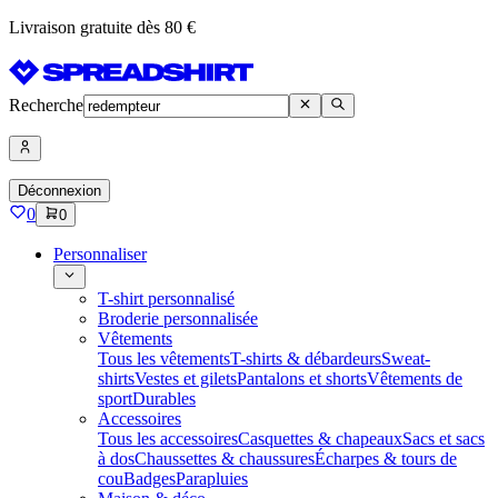
Livraison gratuite dès 80 €
Recherche
Déconnexion
0
0
Personnaliser
T-shirt personnalisé
Broderie personnalisée
Vêtements
Tous les vêtements
T-shirts & débardeurs
Sweat-
shirts
Vestes et gilets
Pantalons et shorts
Vêtements de
sport
Durables
Accessoires
Tous les accessoires
Casquettes & chapeaux
Sacs et sacs
à dos
Chaussettes & chaussures
Écharpes & tours de
cou
Badges
Parapluies