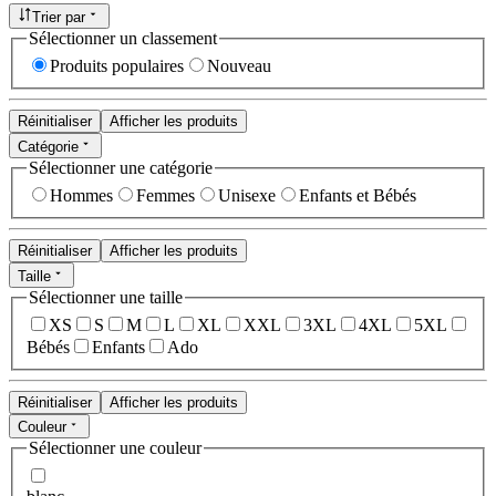
Trier par
Sélectionner un classement
Produits populaires
Nouveau
Réinitialiser
Afficher les produits
Catégorie
Sélectionner une catégorie
Hommes
Femmes
Unisexe
Enfants et Bébés
Réinitialiser
Afficher les produits
Taille
Sélectionner une taille
XS
S
M
L
XL
XXL
3XL
4XL
5XL
Bébés
Enfants
Ado
Réinitialiser
Afficher les produits
Couleur
Sélectionner une couleur