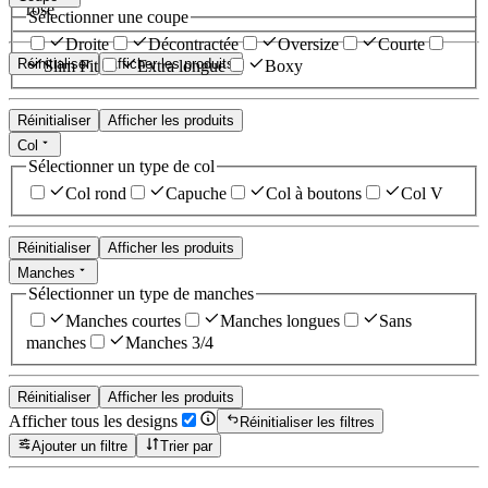
rose
Sélectionner une coupe
Droite
Décontractée
Oversize
Courte
Réinitialiser
Afficher les produits
Slim Fit
Extra longue
Boxy
Réinitialiser
Afficher les produits
Col
Sélectionner un type de col
Col rond
Capuche
Col à boutons
Col V
Réinitialiser
Afficher les produits
Manches
Sélectionner un type de manches
Manches courtes
Manches longues
Sans
manches
Manches 3/4
Réinitialiser
Afficher les produits
Afficher tous les designs
Réinitialiser les filtres
Ajouter un filtre
Trier par