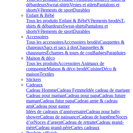
débardeurs
Sweat-shirts
Vestes et gilets
Pantalons et
shorts
Vêtements de sport
Durables
Enfant & Bébé
Tous les produits Enfant & Bébé
Vêtements brodés
T-
shirts & débardeurs
Sweat-shirts
Pantalons et
shorts
Vêtements de sport
Durables
Accessoires
Tous les accessoires
Accessoires brodés
Casquettes &
chapeaux
Sacs et sacs à dos
Chaussettes &
chaussures
Écharpes & tours de cou
Badges
Parapluies
Maison & déco
Tous les produits
Accessoires Animaux de
compagnie
Maison & déco brodé
Cuisine
Déco &
maison
Textiles
Stickers
Cadeaux
Cadeau Homme
Cadeau Femme
Idée cadeau de mariage​
Cadeau pour maman
Cadeau pour papa
Cadeau future
maman
Cadeau futur papa
Cadeau amie & cadeau
ami
Cadeau pour gamer
Idées de cadeaux d’anniversaire
Cadeau pour baby
shower
Cadeau de naissance
Cadeau de baptême
Noces
d’or
Noces d’argent
Cadeau de retraite
Cadeau grand-
mère
Cadeau grand-père
Cartes cadeaux
Produits officiels