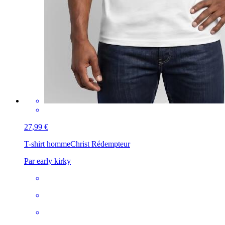
27,99 €
T-shirt homme
Christ Rédempteur
Par early kirky