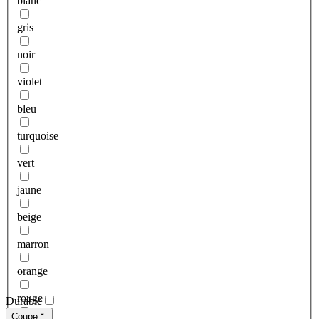
blanc
gris
noir
violet
bleu
turquoise
vert
jaune
beige
marron
orange
rouge
Durable
Coupe