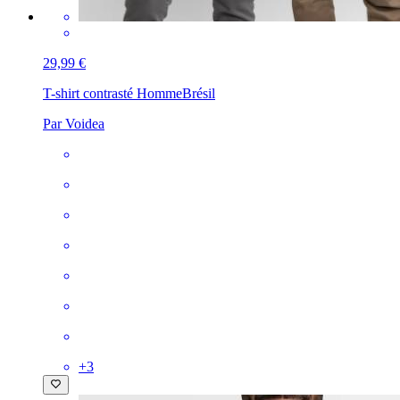
29,99 €
T-shirt contrasté Homme
Brésil
Par Voidea
+
3