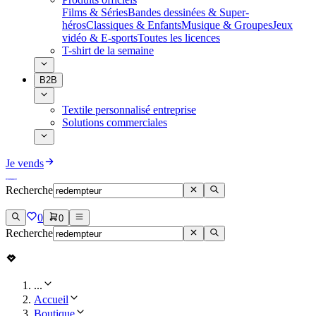
Films & Séries
Bandes dessinées & Super-
héros
Classiques & Enfants
Musique & Groupes
Jeux
vidéo & E-sports
Toutes les licences
T-shirt de la semaine
B2B
Textile personnalisé entreprise
Solutions commerciales
Je vends
Recherche
0
0
Recherche
...
Accueil
Boutique