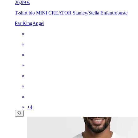
26,99 €
T-shirt bio MINI CREATOR Stanley/Stella Enfant
robuste
Par KingAngel
+
4