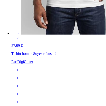
27,99 €
T-shirt homme
Soyez robuste !
Par DigiCutter