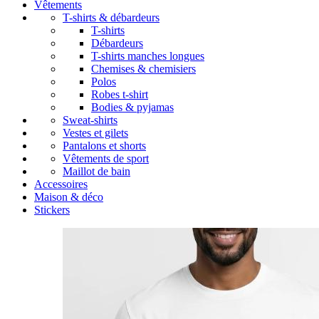
Vêtements
T-shirts & débardeurs
T-shirts
Débardeurs
T-shirts manches longues
Chemises & chemisiers
Polos
Robes t-shirt
Bodies & pyjamas
Sweat-shirts
Vestes et gilets
Pantalons et shorts
Vêtements de sport
Maillot de bain
Accessoires
Maison & déco
Stickers