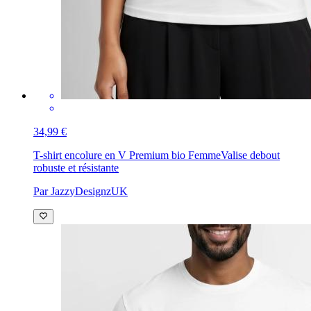
34,99 €
T-shirt encolure en V Premium bio Femme
Valise debout
robuste et résistante
Par JazzyDesignzUK