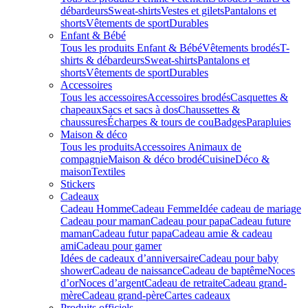
débardeurs
Sweat-shirts
Vestes et gilets
Pantalons et
shorts
Vêtements de sport
Durables
Enfant & Bébé
Tous les produits Enfant & Bébé
Vêtements brodés
T-
shirts & débardeurs
Sweat-shirts
Pantalons et
shorts
Vêtements de sport
Durables
Accessoires
Tous les accessoires
Accessoires brodés
Casquettes &
chapeaux
Sacs et sacs à dos
Chaussettes &
chaussures
Écharpes & tours de cou
Badges
Parapluies
Maison & déco
Tous les produits
Accessoires Animaux de
compagnie
Maison & déco brodé
Cuisine
Déco &
maison
Textiles
Stickers
Cadeaux
Cadeau Homme
Cadeau Femme
Idée cadeau de mariage​
Cadeau pour maman
Cadeau pour papa
Cadeau future
maman
Cadeau futur papa
Cadeau amie & cadeau
ami
Cadeau pour gamer
Idées de cadeaux d’anniversaire
Cadeau pour baby
shower
Cadeau de naissance
Cadeau de baptême
Noces
d’or
Noces d’argent
Cadeau de retraite
Cadeau grand-
mère
Cadeau grand-père
Cartes cadeaux
Produits officiels