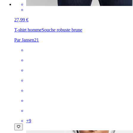
27,99 €
T-shirt homme
Souche robuste brune
Par Jansen21
+
9