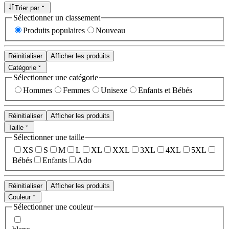
Trier par
Sélectionner un classement
Produits populaires
Nouveau
Réinitialiser
Afficher les produits
Catégorie
Sélectionner une catégorie
Hommes
Femmes
Unisexe
Enfants et Bébés
Réinitialiser
Afficher les produits
Taille
Sélectionner une taille
XS
S
M
L
XL
XXL
3XL
4XL
5XL
Bébés
Enfants
Ado
Réinitialiser
Afficher les produits
Couleur
Sélectionner une couleur