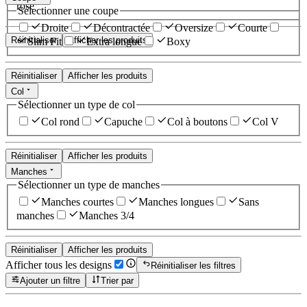
rose
Sélectionner une coupe
Droite
Décontractée
Oversize
Courte
Réinitialiser
Afficher les produits
Slim Fit
Extra longue
Boxy
Réinitialiser
Afficher les produits
Col
Sélectionner un type de col
Col rond
Capuche
Col à boutons
Col V
Réinitialiser
Afficher les produits
Manches
Sélectionner un type de manches
Manches courtes
Manches longues
Sans
manches
Manches 3/4
Réinitialiser
Afficher les produits
Afficher tous les designs
Réinitialiser les filtres
Ajouter un filtre
Trier par