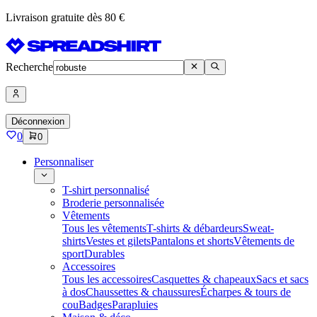
Livraison gratuite dès 80 €
Recherche
Déconnexion
0
0
Personnaliser
T-shirt personnalisé
Broderie personnalisée
Vêtements
Tous les vêtements
T-shirts & débardeurs
Sweat-
shirts
Vestes et gilets
Pantalons et shorts
Vêtements de
sport
Durables
Accessoires
Tous les accessoires
Casquettes & chapeaux
Sacs et sacs
à dos
Chaussettes & chaussures
Écharpes & tours de
cou
Badges
Parapluies