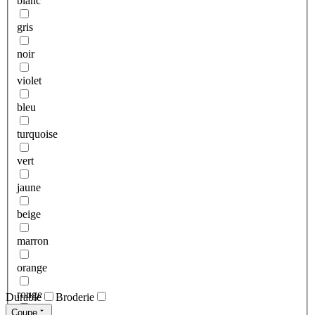
blanc
gris
noir
violet
bleu
turquoise
vert
jaune
beige
marron
orange
rouge
Durable
Broderie
Coupe