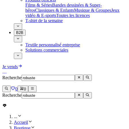
Films & Séries
Bandes dessinées & Super-
héros
Classiques & Enfants
Musique & Groupes
Jeux
vidéo & E-sports
Toutes les licences
T-shirt de la semaine
B2B
Textile personnalisé entreprise
Solutions commerciales
Je vends
Recherche
0
0
Recherche
...
Accueil
Boutique