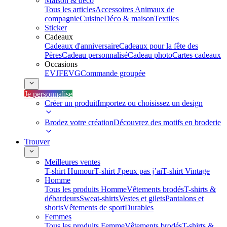
Maison & déco
Tous les articles
Accessoires Animaux de
compagnie
Cuisine
Déco & maison
Textiles
Sticker
Cadeaux
Cadeaux d'anniversaire
Cadeaux pour la fête des
Pères
Cadeau personnalisé
Cadeau photo
Cartes cadeaux
Occasions
EVJF
EVG
Commande groupée
Je personnalise
Créer un produit
Importez ou choisissez un design
Brodez votre création
Découvrez des motifs en broderie
Trouver
Meilleures ventes
T-shirt Humour
T-shirt J'peux pas j’ai
T-shirt Vintage
Homme
Tous les produits Homme
Vêtements brodés
T-shirts &
débardeurs
Sweat-shirts
Vestes et gilets
Pantalons et
shorts
Vêtements de sport
Durables
Femmes
Tous les produits Femme
Vêtements brodés
T-shirts &