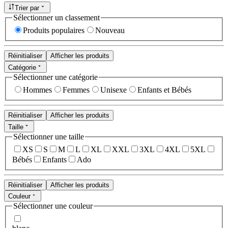
Trier par
Sélectionner un classement
Produits populaires
Nouveau
Réinitialiser
Afficher les produits
Catégorie
Sélectionner une catégorie
Hommes
Femmes
Unisexe
Enfants et Bébés
Réinitialiser
Afficher les produits
Taille
Sélectionner une taille
XS
S
M
L
XL
XXL
3XL
4XL
5XL
Bébés
Enfants
Ado
Réinitialiser
Afficher les produits
Couleur
Sélectionner une couleur