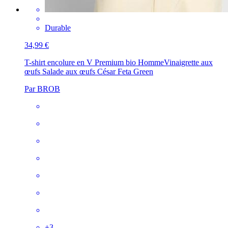
Durable
34,99 €
T-shirt encolure en V Premium bio Homme
Vinaigrette aux
œufs Salade aux œufs César Feta Green
Par BROB
+
3