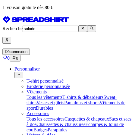
Livraison gratuite dès 80 €
Recherche
Déconnexion
0
0
Personnaliser
T-shirt personnalisé
Broderie personnalisée
Vêtements
Tous les vêtements
T-shirts & débardeurs
Sweat-
shirts
Vestes et gilets
Pantalons et shorts
Vêtements de
sport
Durables
Accessoires
Tous les accessoires
Casquettes & chapeaux
Sacs et sacs
à dos
Chaussettes & chaussures
Écharpes & tours de
cou
Badges
Parapluies