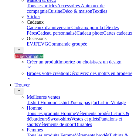
Maison & déco
Tous les articles
Accessoires Animaux de
compagnie
Cuisine
Déco & maison
Textiles
Sticker
Cadeaux
Cadeaux d'anniversaire
Cadeaux pour la fête des
Pères
Cadeau personnalisé
Cadeau photo
Cartes cadeaux
Occasions
EVJF
EVG
Commande groupée
Je personnalise
Créer un produit
Importez ou choisissez un design
Brodez votre création
Découvrez des motifs en broderie
Trouver
Meilleures ventes
T-shirt Humour
T-shirt J'peux pas j’ai
T-shirt Vintage
Homme
Tous les produits Homme
Vêtements brodés
T-shirts &
débardeurs
Sweat-shirts
Vestes et gilets
Pantalons et
shorts
Vêtements de sport
Durables
Femmes
Tous les produits Femme
Vêtements brodés
T-shirts &