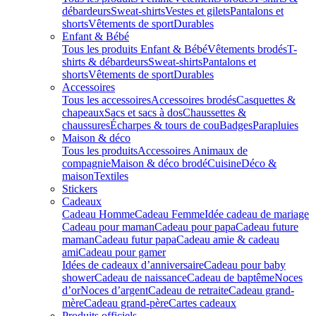
débardeurs
Sweat-shirts
Vestes et gilets
Pantalons et
shorts
Vêtements de sport
Durables
Enfant & Bébé
Tous les produits Enfant & Bébé
Vêtements brodés
T-
shirts & débardeurs
Sweat-shirts
Pantalons et
shorts
Vêtements de sport
Durables
Accessoires
Tous les accessoires
Accessoires brodés
Casquettes &
chapeaux
Sacs et sacs à dos
Chaussettes &
chaussures
Écharpes & tours de cou
Badges
Parapluies
Maison & déco
Tous les produits
Accessoires Animaux de
compagnie
Maison & déco brodé
Cuisine
Déco &
maison
Textiles
Stickers
Cadeaux
Cadeau Homme
Cadeau Femme
Idée cadeau de mariage​
Cadeau pour maman
Cadeau pour papa
Cadeau future
maman
Cadeau futur papa
Cadeau amie & cadeau
ami
Cadeau pour gamer
Idées de cadeaux d’anniversaire
Cadeau pour baby
shower
Cadeau de naissance
Cadeau de baptême
Noces
d’or
Noces d’argent
Cadeau de retraite
Cadeau grand-
mère
Cadeau grand-père
Cartes cadeaux
Produits officiels