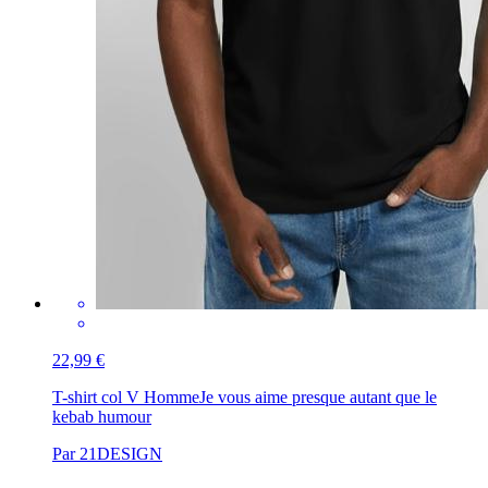
22,99 €
T-shirt col V Homme
Je vous aime presque autant que le
kebab humour
Par 21DESIGN