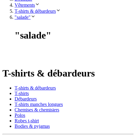
Vêtements
T-shirts & débardeurs
"salade"
"
salade
"
T-shirts & débardeurs
T-shirts & débardeurs
T-shirts
Débardeurs
T-shirts manches longues
Chemises & chemisiers
Polos
Robes t-shirt
Bodies & pyjamas