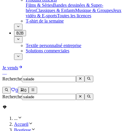
Films & Séries
Bandes dessinées & Super-
héros
Classiques & Enfants
Musique & Groupes
Jeux
vidéo & E-sports
Toutes les licences
T-shirt de la semaine
B2B
Textile personnalisé entreprise
Solutions commerciales
Je vends
Recherche
0
0
Recherche
...
Accueil
Boutique