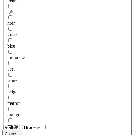
blanc
gris
noir
violet
bleu
turquoise
vert
jaune
beige
marron
orange
rouge
Durable
Broderie
Coupe