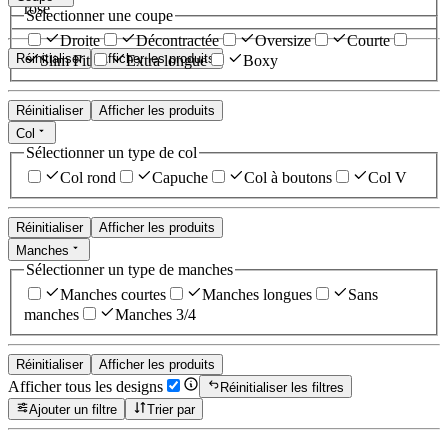
rose
Sélectionner une coupe
Droite
Décontractée
Oversize
Courte
Réinitialiser
Afficher les produits
Slim Fit
Extra longue
Boxy
Réinitialiser
Afficher les produits
Col
Sélectionner un type de col
Col rond
Capuche
Col à boutons
Col V
Réinitialiser
Afficher les produits
Manches
Sélectionner un type de manches
Manches courtes
Manches longues
Sans
manches
Manches 3/4
Réinitialiser
Afficher les produits
Afficher tous les designs
Réinitialiser les filtres
Ajouter un filtre
Trier par