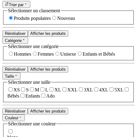
Trier par
Sélectionner un classement
Produits populaires
Nouveau
Réinitialiser
Afficher les produits
Catégorie
Sélectionner une catégorie
Hommes
Femmes
Unisexe
Enfants et Bébés
Réinitialiser
Afficher les produits
Taille
Sélectionner une taille
XS
S
M
L
XL
XXL
3XL
4XL
5XL
Bébés
Enfants
Ado
Réinitialiser
Afficher les produits
Couleur
Sélectionner une couleur