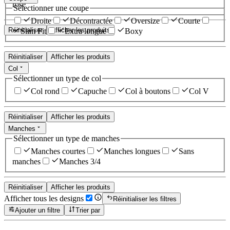
rose
Sélectionner une coupe
Droite
Décontractée
Oversize
Courte
Réinitialiser
Afficher les produits
Slim Fit
Extra longue
Boxy
Réinitialiser
Afficher les produits
Col
Sélectionner un type de col
Col rond
Capuche
Col à boutons
Col V
Réinitialiser
Afficher les produits
Manches
Sélectionner un type de manches
Manches courtes
Manches longues
Sans
manches
Manches 3/4
Réinitialiser
Afficher les produits
Afficher tous les designs
Réinitialiser les filtres
Ajouter un filtre
Trier par