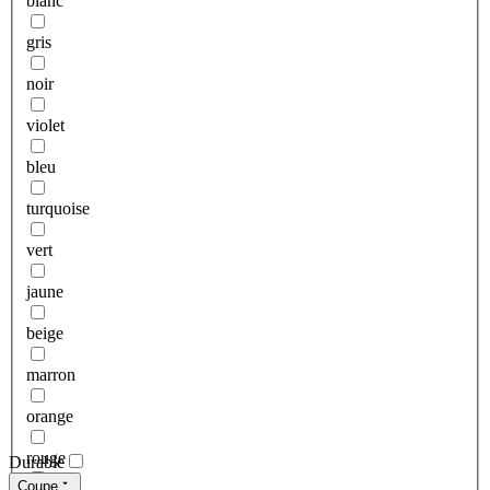
blanc
gris
noir
violet
bleu
turquoise
vert
jaune
beige
marron
orange
rouge
Durable
Coupe