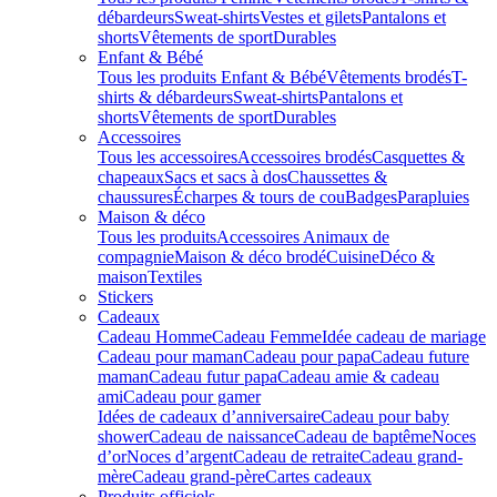
débardeurs
Sweat-shirts
Vestes et gilets
Pantalons et
shorts
Vêtements de sport
Durables
Enfant & Bébé
Tous les produits Enfant & Bébé
Vêtements brodés
T-
shirts & débardeurs
Sweat-shirts
Pantalons et
shorts
Vêtements de sport
Durables
Accessoires
Tous les accessoires
Accessoires brodés
Casquettes &
chapeaux
Sacs et sacs à dos
Chaussettes &
chaussures
Écharpes & tours de cou
Badges
Parapluies
Maison & déco
Tous les produits
Accessoires Animaux de
compagnie
Maison & déco brodé
Cuisine
Déco &
maison
Textiles
Stickers
Cadeaux
Cadeau Homme
Cadeau Femme
Idée cadeau de mariage​
Cadeau pour maman
Cadeau pour papa
Cadeau future
maman
Cadeau futur papa
Cadeau amie & cadeau
ami
Cadeau pour gamer
Idées de cadeaux d’anniversaire
Cadeau pour baby
shower
Cadeau de naissance
Cadeau de baptême
Noces
d’or
Noces d’argent
Cadeau de retraite
Cadeau grand-
mère
Cadeau grand-père
Cartes cadeaux
Produits officiels