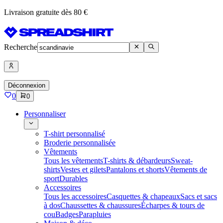
Livraison gratuite dès 80 €
Recherche
Déconnexion
0
0
Personnaliser
T-shirt personnalisé
Broderie personnalisée
Vêtements
Tous les vêtements
T-shirts & débardeurs
Sweat-
shirts
Vestes et gilets
Pantalons et shorts
Vêtements de
sport
Durables
Accessoires
Tous les accessoires
Casquettes & chapeaux
Sacs et sacs
à dos
Chaussettes & chaussures
Écharpes & tours de
cou
Badges
Parapluies