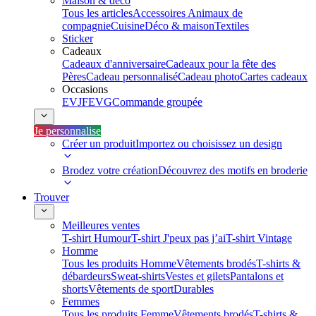
Maison & déco
Tous les articles
Accessoires Animaux de
compagnie
Cuisine
Déco & maison
Textiles
Sticker
Cadeaux
Cadeaux d'anniversaire
Cadeaux pour la fête des
Pères
Cadeau personnalisé
Cadeau photo
Cartes cadeaux
Occasions
EVJF
EVG
Commande groupée
Je personnalise
Créer un produit
Importez ou choisissez un design
Brodez votre création
Découvrez des motifs en broderie
Trouver
Meilleures ventes
T-shirt Humour
T-shirt J'peux pas j’ai
T-shirt Vintage
Homme
Tous les produits Homme
Vêtements brodés
T-shirts &
débardeurs
Sweat-shirts
Vestes et gilets
Pantalons et
shorts
Vêtements de sport
Durables
Femmes
Tous les produits Femme
Vêtements brodés
T-shirts &