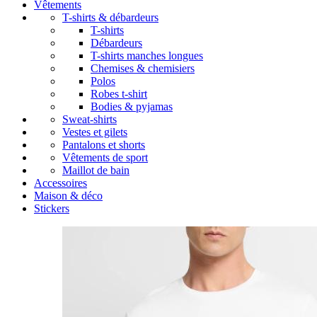
Vêtements
T-shirts & débardeurs
T-shirts
Débardeurs
T-shirts manches longues
Chemises & chemisiers
Polos
Robes t-shirt
Bodies & pyjamas
Sweat-shirts
Vestes et gilets
Pantalons et shorts
Vêtements de sport
Maillot de bain
Accessoires
Maison & déco
Stickers