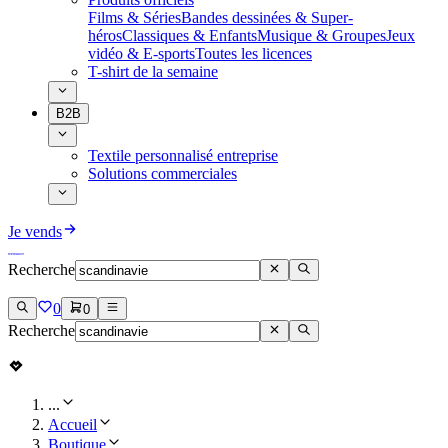
Films & Séries
Bandes dessinées & Super-
héros
Classiques & Enfants
Musique & Groupes
Jeux
vidéo & E-sports
Toutes les licences
T-shirt de la semaine
B2B
Textile personnalisé entreprise
Solutions commerciales
Je vends
Recherche
0
0
Recherche
...
Accueil
Boutique