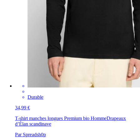
Durable
34,99 €
T-shirt manches longues Premium bio Homme
Drapeaux
d’Élan scandinave
Par Spreadsh0p