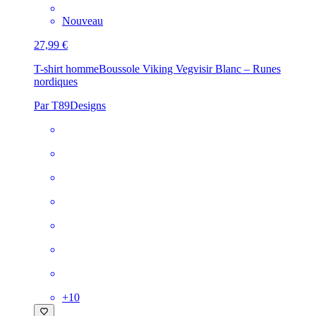
Nouveau
27,99 €
T-shirt homme
Boussole Viking Vegvisir Blanc – Runes
nordiques
Par T89Designs
+
10