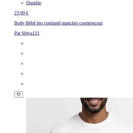
Durable
23,99 €
Body Bébé bio contrasté manches courtes
scout
Par Shiva121