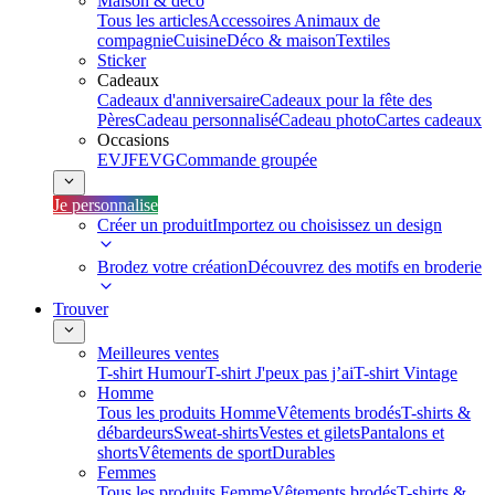
Maison & déco
Tous les articles
Accessoires Animaux de
compagnie
Cuisine
Déco & maison
Textiles
Sticker
Cadeaux
Cadeaux d'anniversaire
Cadeaux pour la fête des
Pères
Cadeau personnalisé
Cadeau photo
Cartes cadeaux
Occasions
EVJF
EVG
Commande groupée
Je personnalise
Créer un produit
Importez ou choisissez un design
Brodez votre création
Découvrez des motifs en broderie
Trouver
Meilleures ventes
T-shirt Humour
T-shirt J'peux pas j’ai
T-shirt Vintage
Homme
Tous les produits Homme
Vêtements brodés
T-shirts &
débardeurs
Sweat-shirts
Vestes et gilets
Pantalons et
shorts
Vêtements de sport
Durables
Femmes
Tous les produits Femme
Vêtements brodés
T-shirts &