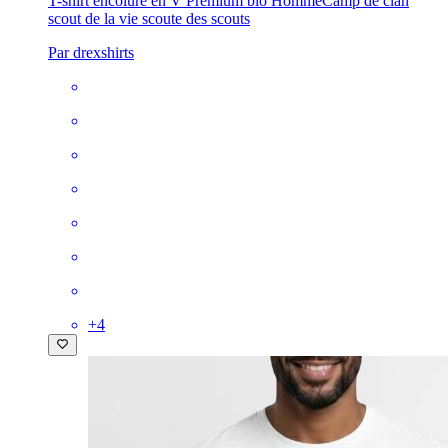
T-shirt encolure en V Premium bio Homme
Camp de clan
scout de la vie scoute des scouts
Par drexshirts
+
4