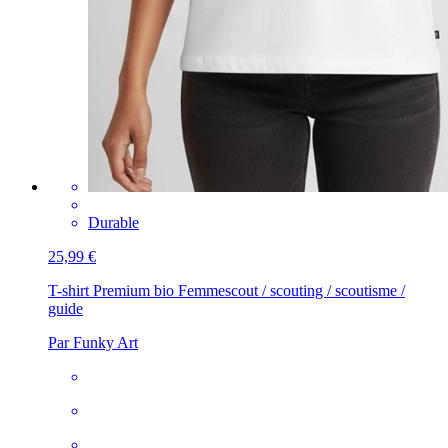
Durable
25,99 €
T-shirt Premium bio Femme
scout / scouting / scoutisme /
guide
Par Funky Art