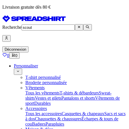
Livraison gratuite dès 80 €
Recherche
Déconnexion
0
0
Personnaliser
T-shirt personnalisé
Broderie personnalisée
Vêtements
Tous les vêtements
T-shirts & débardeurs
Sweat-
shirts
Vestes et gilets
Pantalons et shorts
Vêtements de
sport
Durables
Accessoires
Tous les accessoires
Casquettes & chapeaux
Sacs et sacs
à dos
Chaussettes & chaussures
Écharpes & tours de
cou
Badges
Parapluies