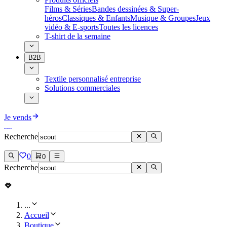
Films & Séries
Bandes dessinées & Super-
héros
Classiques & Enfants
Musique & Groupes
Jeux
vidéo & E-sports
Toutes les licences
T-shirt de la semaine
B2B
Textile personnalisé entreprise
Solutions commerciales
Je vends
Recherche
0
0
Recherche
...
Accueil
Boutique