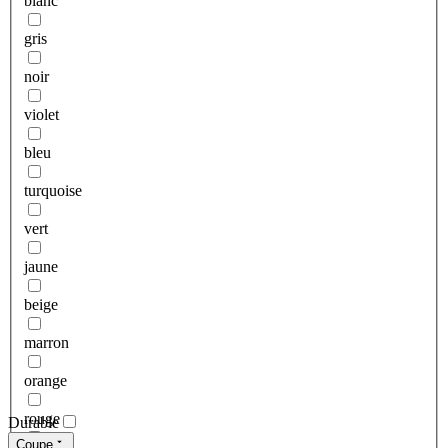
blanc
gris
noir
violet
bleu
turquoise
vert
jaune
beige
marron
orange
rouge
Durable
Coupe