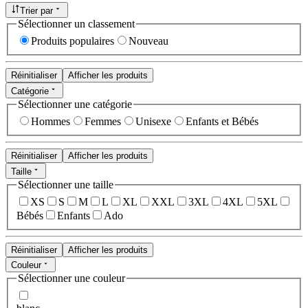
Trier par
Sélectionner un classement
Produits populaires
Nouveau
Réinitialiser
Afficher les produits
Catégorie
Sélectionner une catégorie
Hommes
Femmes
Unisexe
Enfants et Bébés
Réinitialiser
Afficher les produits
Taille
Sélectionner une taille
XS
S
M
L
XL
XXL
3XL
4XL
5XL
Bébés
Enfants
Ado
Réinitialiser
Afficher les produits
Couleur
Sélectionner une couleur