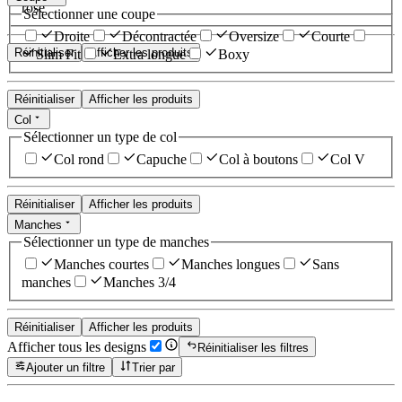
rose
Sélectionner une coupe
Droite
Décontractée
Oversize
Courte
Réinitialiser
Afficher les produits
Slim Fit
Extra longue
Boxy
Réinitialiser
Afficher les produits
Col
Sélectionner un type de col
Col rond
Capuche
Col à boutons
Col V
Réinitialiser
Afficher les produits
Manches
Sélectionner un type de manches
Manches courtes
Manches longues
Sans
manches
Manches 3/4
Réinitialiser
Afficher les produits
Afficher tous les designs
Réinitialiser les filtres
Ajouter un filtre
Trier par