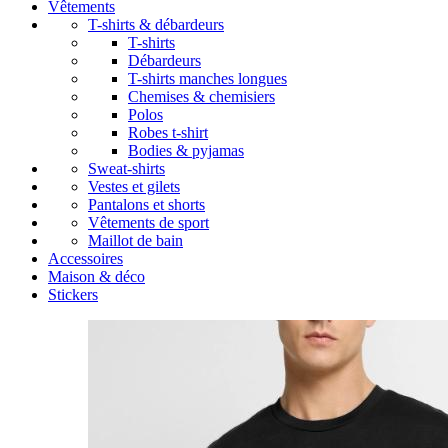
Vêtements
T-shirts & débardeurs
T-shirts
Débardeurs
T-shirts manches longues
Chemises & chemisiers
Polos
Robes t-shirt
Bodies & pyjamas
Sweat-shirts
Vestes et gilets
Pantalons et shorts
Vêtements de sport
Maillot de bain
Accessoires
Maison & déco
Stickers