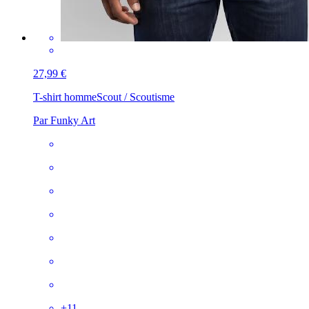
27,99 €
T-shirt homme
Scout / Scoutisme
Par Funky Art
+
11