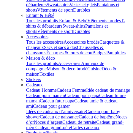
débardeurs
Sweat-shirts
Vestes et gilets
Pantalons et
shorts
Vêtements de sport
Durables
Enfant & Bébé
Tous les produits Enfant & Bébé
Vêtements brodés
T-
shirts & débardeurs
Sweat-shirts
Pantalons et
shorts
Vêtements de sport
Durables
Accessoires
Tous les accessoires
Accessoires brodés
Casquettes &
chapeaux
Sacs et sacs à dos
Chaussettes &
chaussures
Écharpes & tours de cou
Badges
Parapluies
Maison & déco
Tous les produits
Accessoires Animaux de
compagnie
Maison & déco brodé
Cuisine
Déco &
maison
Textiles
Stickers
Cadeaux
Cadeau Homme
Cadeau Femme
Idée cadeau de mariage​
Cadeau pour maman
Cadeau pour papa
Cadeau future
maman
Cadeau futur papa
Cadeau amie & cadeau
ami
Cadeau pour gamer
Idées de cadeaux d’anniversaire
Cadeau pour baby
shower
Cadeau de naissance
Cadeau de baptême
Noces
d’or
Noces d’argent
Cadeau de retraite
Cadeau grand-
mère
Cadeau grand-père
Cartes cadeaux
Produits officiels