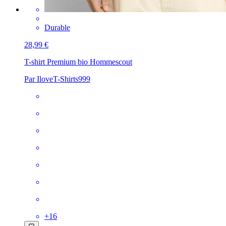
Durable
28,99 €
T-shirt Premium bio Homme
scout
Par IloveT-Shirts999
+
16