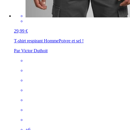
29,99 €
T-shirt respirant Homme
Poivre et sel !
Par Victor Duthoit
+
6