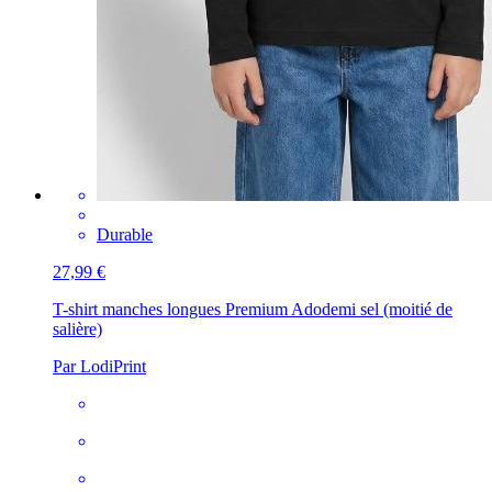
Durable
27,99 €
T-shirt manches longues Premium Ado
demi sel (moitié de
salière)
Par LodiPrint