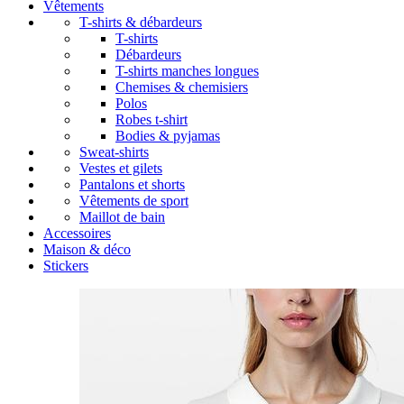
Vêtements
T-shirts & débardeurs
T-shirts
Débardeurs
T-shirts manches longues
Chemises & chemisiers
Polos
Robes t-shirt
Bodies & pyjamas
Sweat-shirts
Vestes et gilets
Pantalons et shorts
Vêtements de sport
Maillot de bain
Accessoires
Maison & déco
Stickers