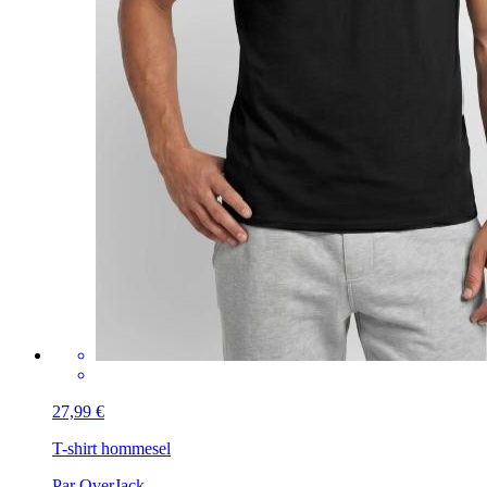
27,99 €
T-shirt homme
sel
Par OverJack