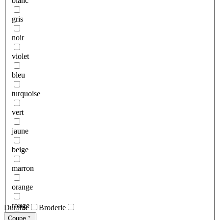
blanc
gris
noir
violet
bleu
turquoise
vert
jaune
beige
marron
orange
rouge
Durable
Broderie
Coupe