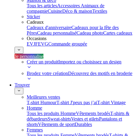
Maison & déco
Tous les articles
Accessoires Animaux de
compagnie
Cuisine
Déco & maison
Textiles
Sticker
Cadeaux
Cadeaux d'anniversaire
Cadeaux pour la fête des
Pères
Cadeau personnalisé
Cadeau photo
Cartes cadeaux
Occasions
EVJF
EVG
Commande groupée
Je personnalise
Créer un produit
Importez ou choisissez un design
Brodez votre création
Découvrez des motifs en broderie
Trouver
Meilleures ventes
T-shirt Humour
T-shirt J'peux pas j’ai
T-shirt Vintage
Homme
Tous les produits Homme
Vêtements brodés
T-shirts &
débardeurs
Sweat-shirts
Vestes et gilets
Pantalons et
shorts
Vêtements de sport
Durables
Femmes
Tous les produits Femme
Vêtements brodés
T-shirts &