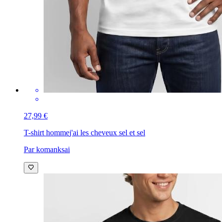
27,99 €
T-shirt homme
j'ai les cheveux sel et sel
Par komanksai