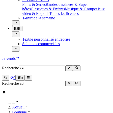
Films & Séries
Bandes dessinées & Super-
héros
Classiques & Enfants
Musique & Groupes
Jeux
vidéo & E-sports
Toutes les licences
T-shirt de la semaine
B2B
Textile personnalisé entreprise
Solutions commerciales
Je vends
Recherche
0
0
Recherche
...
Accueil
Boutique