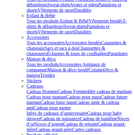
débardeurs
Sweat-shirts
Vestes et gilets
Pantalons et
shorts
Vêtements de sport
Durables
Enfant & Bébé
Tous les produits Enfant & Bébé
Vêtements brodés
T-
shirts & débardeurs
Sweat-shirts
Pantalons et
shorts
Vêtements de sport
Durables
Accessoires
Tous les accessoires
Accessoires brodés
Casquettes &
chapeaux
Sacs et sacs à dos
Chaussettes &
chaussures
Écharpes & tours de cou
Badges
Parapluies
Maison & déco
Tous les produits
Accessoires Animaux de
compagnie
Maison & déco brodé
Cuisine
Déco &
maison
Textiles
Stickers
Cadeaux
Cadeau Homme
Cadeau Femme
Idée cadeau de mariage​
Cadeau pour maman
Cadeau pour papa
Cadeau future
maman
Cadeau futur papa
Cadeau amie & cadeau
ami
Cadeau pour gamer
Idées de cadeaux d’anniversaire
Cadeau pour baby
shower
Cadeau de naissance
Cadeau de baptême
Noces
d’or
Noces d’argent
Cadeau de retraite
Cadeau grand-
mère
Cadeau grand-père
Cartes cadeaux
Produits officiels