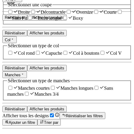
rose
Sélectionner une coupe
Droite
Décontractée
Oversize
Courte
Réinitialiser
Afficher les produits
Slim Fit
Extra longue
Boxy
Réinitialiser
Afficher les produits
Col
Sélectionner un type de col
Col rond
Capuche
Col à boutons
Col V
Réinitialiser
Afficher les produits
Manches
Sélectionner un type de manches
Manches courtes
Manches longues
Sans
manches
Manches 3/4
Réinitialiser
Afficher les produits
Afficher tous les designs
Réinitialiser les filtres
Ajouter un filtre
Trier par