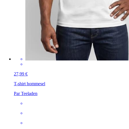
27,99 €
T-shirt homme
sel
Par Teeladen