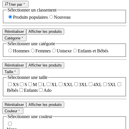
Trier par
Sélectionner un classement
Produits populaires
Nouveau
Réinitialiser
Afficher les produits
Catégorie
Sélectionner une catégorie
Hommes
Femmes
Unisexe
Enfants et Bébés
Réinitialiser
Afficher les produits
Taille
Sélectionner une taille
XS
S
M
L
XL
XXL
3XL
4XL
5XL
Bébés
Enfants
Ado
Réinitialiser
Afficher les produits
Couleur
Sélectionner une couleur