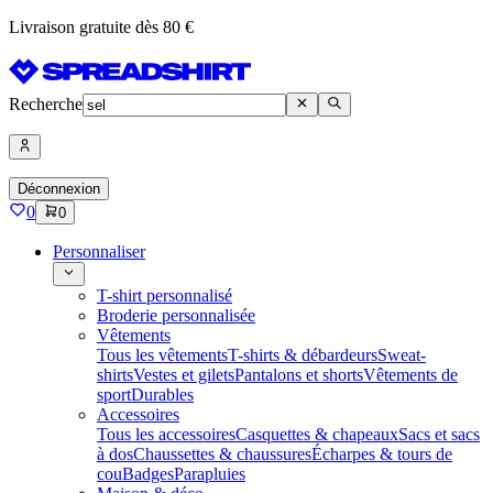
Livraison gratuite dès 80 €
Recherche
Déconnexion
0
0
Personnaliser
T-shirt personnalisé
Broderie personnalisée
Vêtements
Tous les vêtements
T-shirts & débardeurs
Sweat-
shirts
Vestes et gilets
Pantalons et shorts
Vêtements de
sport
Durables
Accessoires
Tous les accessoires
Casquettes & chapeaux
Sacs et sacs
à dos
Chaussettes & chaussures
Écharpes & tours de
cou
Badges
Parapluies